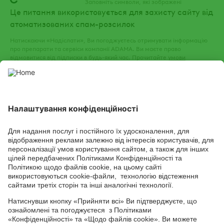
Заповніть символи, які зображені
Це питання використовується для захисту сайту від
атоматизованих спам-розсилок
Натискаючи «Надіслати», Ви погоджуєтесь отримувати інформацію
про препарати та сервіси компанії ADAMA. Ви маєте право
відмовитися від підписки в будь-який час. Прочитайте
умови
використання
та
політику конфіденційності
нашого веб-сайту.
СОЦІАЛЬНІ СЕРВІСИ
Youtube
Facebook
TikTok
Channel
Головний офіс: 04050, м. Київ, вул. М. Пимоненка, 13, БЦ "Форум
Ділове Містечко", офіс 4А/41; тел.: +38 044 232 44 14; e-mail: