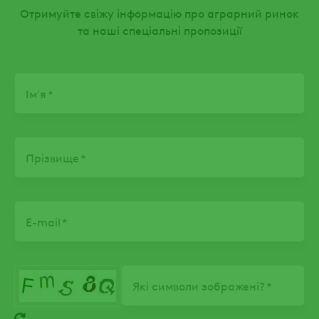
Отримуйте свіжу інформацію про аграрний ринок
та наші спеціальні пропозиції
Name
Ім'я
Прізвище
E-mail
Які символи зображені?