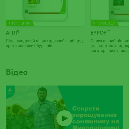
ГЕРБІЦИДИ
ГЕРБІЦИДИ
®
™
АГІЛ
ЕРРОУ
Післясходовий швидкодіючий гербіцид
Селективний після
проти злакових бур'янів
для контролю однор
багаторічних злаков
посівах соняшнику,
буряків та томатів
Відео