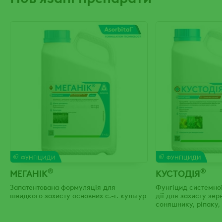
ФУНГІЦИДИ
ФУНГІЦИДИ
®
®
МЕГАНІК
КУСТОДІЯ
Запатентована формуляція для
Фунгіцид системної
швидкого захисту основних с.-г. культур
дії для захисту зер
соняшнику, ріпаку, 
овочів від грибних 