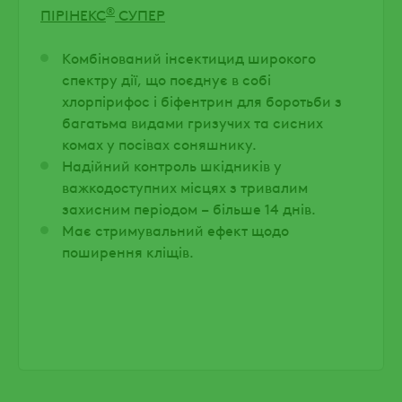
®
ПІРІНЕКС
СУПЕР
Комбінований інсектицид широкого
спектру дії, що поєднує в собі
хлорпірифос і біфентрин для боротьби з
багатьма видами гризучих та сисних
комах у посівах соняшнику.
Надійний контроль шкідників у
важкодоступних місцях з тривалим
захисним періодом – більше 14 днів.
Має стримувальний ефект щодо
поширення кліщів.