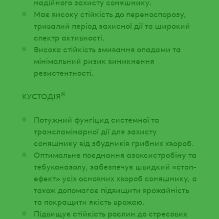
надійного захисту соняшнику.
Має високу стійкість до переноспорозу,
тривалий період захисної дії та широкий
спектр активності.
Висока стійкість змивання опадами та
мінімальний ризик виникнення
резистентності.
®
КУСТОДІЯ
Потужний фунгіцид системної та
трансламінарної дії для захисту
соняшнику від збудників грибних хвороб.
Оптимальне поєднання азоксистробіну та
тебуконазолу, забезпечує швидкий «стоп-
ефект» усіх основних хвороб соняшнику, а
також допомагає підвищити врожайність
та покращити якість врожаю.
Підвищує стійкість рослин до стресових