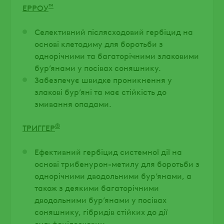
™
ЕРРОУ
Селективний післясходовий гербіцид на
основі клетодиму для боротьби з
однорічними та багаторічними злаковими
бур’янами у посівах соняшнику.
Забезпечує швидке проникнення у
злакові бур’яні та має стійкість до
змивання опадами.
®
ТРИГГЕР
Ефективний гербіцид системної дії на
основі трибенурон-метилу для боротьби з
однорічними дводольними бур’янами, а
також з деякими багаторічними
дводольними бур’янами у посівах
соняшнику, гібридів стійких до дії
сульфонілсечовин.