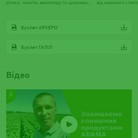
ріпака, томатів, винограду та цукрових
від широкого спект
буряків
File
Буклет АРКЕРО
File
Буклет ГАЛІЛ
Відео