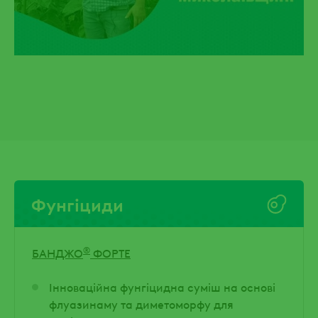
Фунгіциди
®
БАНДЖО
ФОРТЕ
Інноваційна фунгіцидна суміш на основі
флуазинаму та диметоморфу для