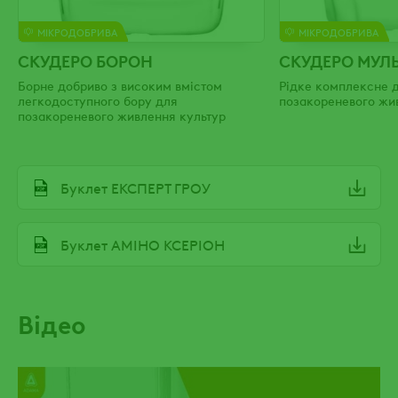
МІКРОДОБРИВА
МІКРОДОБРИВА
СКУДЕРО БОРОН
СКУДЕРО МУЛЬ
Борне добриво з високим вмістом
Рідке комплексне 
легкодоступного бору для
позакореневого жи
позакореневого живлення культур
File
Буклет ЕКСПЕРТ ГРОУ
File
Буклет АМІНО КСЕРІОН
Відео