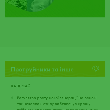
Протруйники та інше
™
КАЛЬМА
Регулятор росту нової генерації на основі
тринексапак-етилу забезпечує кращу
стійкість до несприятливих погодних умов