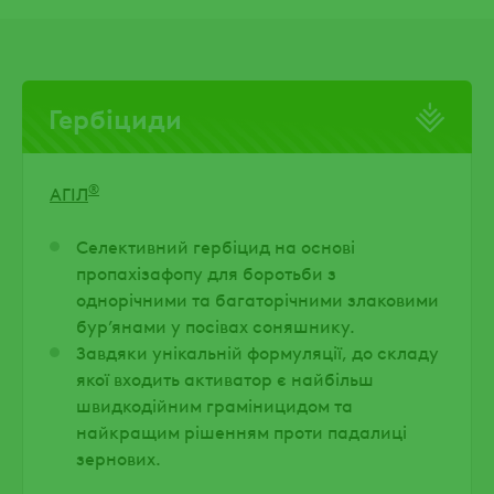
Гербіциди
®
АГІЛ
Селективний гербіцид на основі
пропахізафопу для боротьби з
однорічними та багаторічними злаковими
бур’янами у посівах соняшнику.
Завдяки унікальній формуляції, до складу
якої входить активатор є найбільш
швидкодійним граміницидом та
найкращим рішенням проти падалиці
зернових.