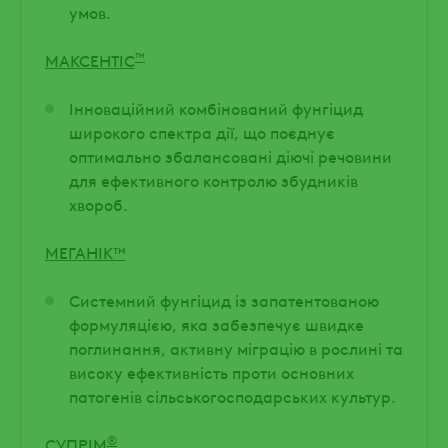
умов.
™
МАКСЕНТІС
Інноваційний комбінований фунгіцид
широкого спектра дії, що поєднує
оптимально збалансовані діючі речовини
для ефективного контролю збудників
хвороб.
МЕГАНІК™
Системний фунгіцид із запатентованою
формуляцією, яка забезпечує швидке
поглинання, активну міграцію в рослині та
високу ефективність проти основних
патогенів сільськогосподарських культур.
®
СУПРІМ