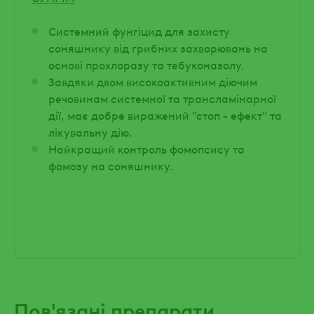
Системний фунгіцид для захисту
соняшнику від грибних захворювань на
основі прохлоразу та тебуконазолу.
Завдяки двом високоактивним діючим
речовинам системної та трансламінарної
дії, має добре виражений "стоп - ефект" та
лікувальну дію.
Найкращий контроль фомопсису та
фомозу на соняшнику.
Пов'язані препарати