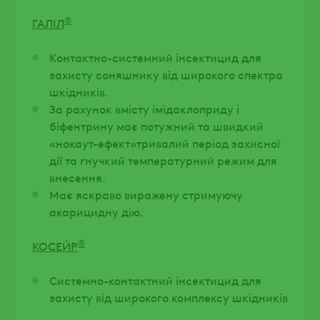
®
ГАЛІЛ
Контактно-системний інсектицид для
захисту соняшнику від широкого спектра
шкідників.
За рахунок вмісту імідаклоприду і
біфентрину має потужний та швидкий
«нокаут-ефект»тривалий період захисної
дії та гнучкий температурний режим для
внесення.
Має яскраво виражену стримуючу
акарицидну дію.
®
КОСЕЙР
Системно-контактний інсектицид для
захисту від широкого комплексу шкідників