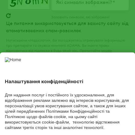
Які символи зображені?
Заповніть символи, які зображені
Це питання використовується для захисту сайту від
атоматизованих спам-розсилок
Натискаючи «Надіслати», Ви погоджуєтесь отримувати інформацію
про препарати та сервіси компанії ADAMA. Ви маєте право
відмовитися від підписки в будь-який час. Прочитайте
умови
використання
та
політику конфіденційності
нашого веб-сайту.
СОЦІАЛЬНІ СЕРВІСИ
Youtube
Facebook
TikTok
Channel