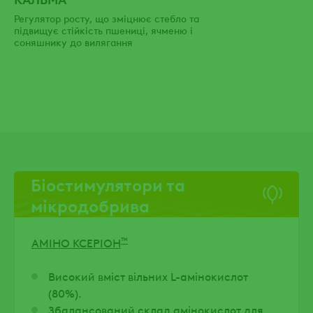
Регулятор росту, що зміцнює стебло та
підвищує стійкість пшениці, ячменю і
соняшнику до вилягання
Біостимулятори та
мікродобрива
™
АМІНО КСЕРІОН
Високий вміст вільних L-амінокислот
(80%).
Збалансований склад амінокислот для