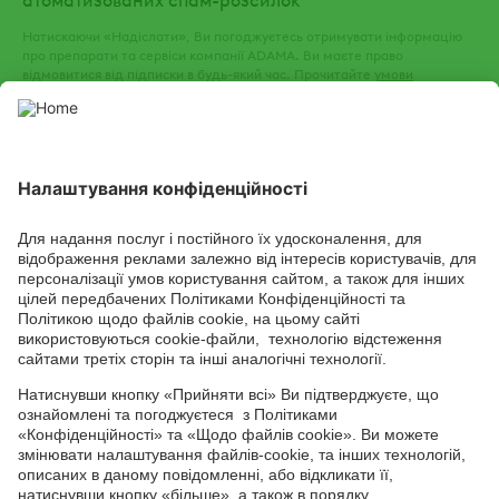
Натискаючи «Надіслати», Ви погоджуєтесь отримувати інформацію
про препарати та сервіси компанії ADAMA. Ви маєте право
відмовитися від підписки в будь-який час. Прочитайте
умови
використання
та
політику конфіденційності
нашого веб-сайту.
СОЦІАЛЬНІ СЕРВІСИ
Youtube
Facebook
TikTok
Channel
Головний офіс: 04050, м. Київ, вул. М. Пимоненка, 13, БЦ "Форум
Ділове Містечко", офіс 4А/41; тел.: +38 044 232 44 14; e-mail:
ukraine@adama.com
Використовуйте пестициди з обережністю. Завжди читайте