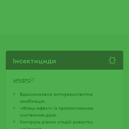
Інсектициди
™
АРКЕРО
Вдосконалена антирезистентна
комбінація.
«Флеш-ефект» із пролонгованою
системною дією.
Контроль різних стадій розвитку
шкідника.