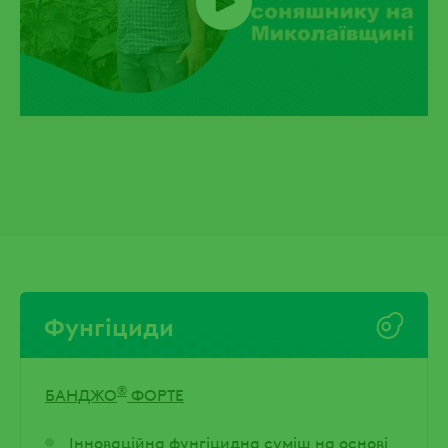
Фунгіциди
®
БАНДЖО
ФОРТЕ
Інноваційна фунгіцидна суміш на основі