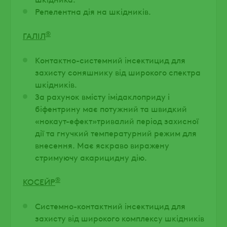
Репелентна дія на шкідників.
®
ГАЛІЛ
Контактно-системний інсектицид для
захисту соняшнику від широкого спектра
шкідників.
За рахунок вмісту імідаклоприду і
біфентрину має потужний та швидкий
«нокаут-ефект»тривалий період захисної
дії та гнучкий температурний режим для
внесення. Має яскраво виражену
стримуючу акарицидну дію.
®
КОСЕЙР
Системно-контактний інсектицид для
захисту від широкого комплексу шкідників