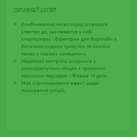
®
ПІРІНЕКС
СУПЕР
Комбінований інсектицид широкого
спектру дії, що поєднує в собі
хлорпірифос і біфентрин для боротьби з
багатьма видами гризучих та сисних
комах у посівах соняшнику.
Надійний контроль шкідників у
важкодоступних місцях з тривалим
захисним періодом – більше 14 днів.
Має стримувальний ефект щодо
поширення кліщів.