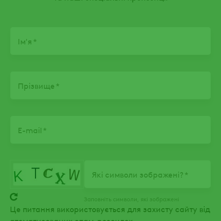
Name
Ім'я
Прізвище
E-mail
Які символи зображені?
Заповніть символи, які зображені
Це питання використовується для захисту сайту від
атоматизованих спам-розсилок