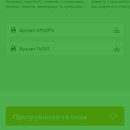
пшениці, картоплі, ячменю, соняшника,
захисту сільського
ріпака, томатів, винограду та цукрових
від широкого спект
буряків
File
Буклет АРКЕРО
File
Буклет ГАЛІЛ
Протруйники та інше