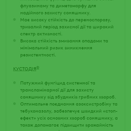
флуазинаму та диметоморфу для
надійного захисту соняшнику.
Має високу стійкість до переноспорозу,
тривалий період захисної дії та широкий
спектр активності.
Висока стійкість змивання опадами та
мінімальний ризик виникнення
резистентності.
®
КУСТОДІЯ
Потужний фунгіцид системної та
трансламінарної дії для захисту
соняшнику від збудників грибних хвороб.
Оптимальне поєднання азоксистробіну та
тебуконазолу, забезпечує швидкий «стоп-
ефект» усіх основних хвороб соняшнику, а
також допомагає підвищити врожайність