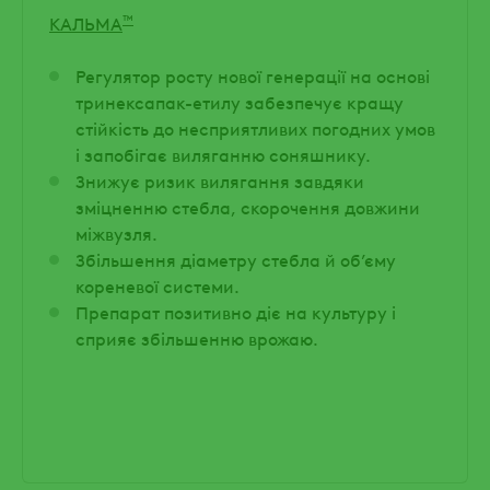
™
КАЛЬМА
Регулятор росту нової генерації на основі
тринексапак-етилу забезпечує кращу
стійкість до несприятливих погодних умов
і запобігає виляганню соняшнику.
Знижує ризик вилягання завдяки
зміцненню стебла, скорочення довжини
міжвузля.
Збільшення діаметру стебла й об’єму
кореневої системи.
Препарат позитивно діє на культуру і
сприяє збільшенню врожаю.