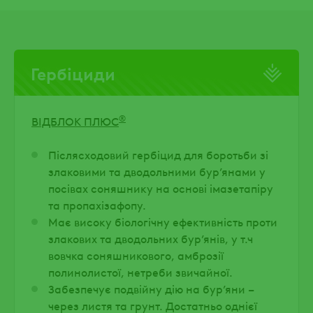
Гербіциди
®
ВІДБЛОК ПЛЮС
Післясходовий гербіцид для боротьби зі
злаковими та дводольними бур’янами у
посівах соняшнику на основі імазетапіру
та пропахізафопу.
Має високу біологічну ефективність проти
злакових та дводольних бур’янів, у т.ч
вовчка соняшникового, амброзії
полинолистої, нетреби звичайної.
Забезпечує подвійну дію на бур’яни –
через листя та грунт. Достатньо однієї