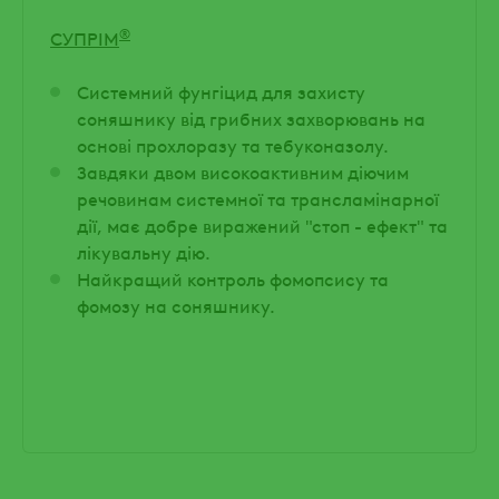
®
СУПРІМ
Системний фунгіцид для захисту
соняшнику від грибних захворювань на
основі прохлоразу та тебуконазолу.
Завдяки двом високоактивним діючим
речовинам системної та трансламінарної
дії, має добре виражений "стоп - ефект" та
лікувальну дію.
Найкращий контроль фомопсису та
фомозу на соняшнику.