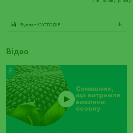
овочів від грибних 
File
Буклет КУСТОДІЯ
Відео