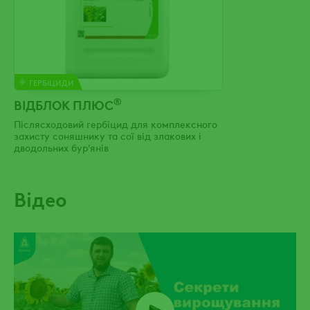
ГЕРБІЦИДИ
®
ВІДБЛОК ПЛЮС
Післясходовий гербіцид для комплексного
захисту соняшнику та сої від злакових і
дводольних бур'янів
Відео