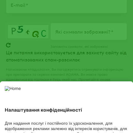
E-mail
Які символи зображені?
Заповніть символи, які зображені
Це питання використовується для захисту сайту від
атоматизованих спам-розсилок
Натискаючи «Надіслати», Ви погоджуєтесь отримувати інформацію
про препарати та сервіси компанії ADAMA. Ви маєте право
відмовитися від підписки в будь-який час. Прочитайте
умови
використання
та
політику конфіденційності
нашого веб-сайту.