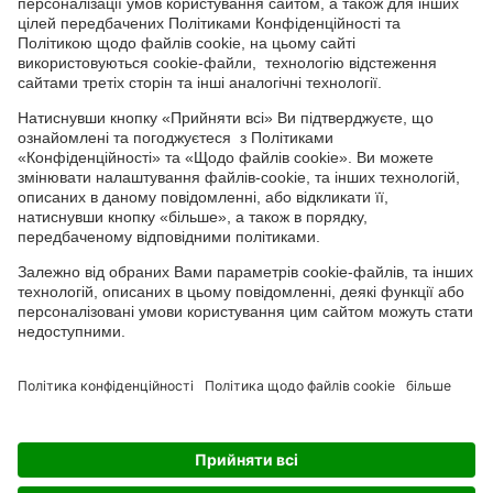
СОЦІАЛЬНІ СЕРВІСИ
Youtube
Facebook
TikTok
Channel
Головний офіс: 04050, м. Київ, вул. М. Пимоненка, 13, БЦ "Форум
Ділове Містечко", офіс 4А/41; тел.: +38 044 232 44 14; e-mail:
ukraine@adama.com
Використовуйте пестициди з обережністю. Завжди читайте
етикетку та інформацію про препарат перед використанням,
звертаючи особливу увагу на додаткові інструкції, піктограми
та повідомлення про небезпеку для безпечного використання
препарату. Інформація та рекомендації, які містяться у тарній
етикетці, ґрунтуються на наявному досвіді, а також на
результатах Державних реєстраційних випробувань. У випадку
будь-яких відхилень від оптимальних параметрів не можна
виключити зміну ефективності препарату, його негативного
впливу на культуру, за що виробник та постачальник
препарату не можуть нести відповідальність
Чуємо
Вивчаємо
Робимо