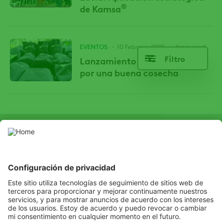
®
de Kamsa
EVENTOS
10 Febrero, 2021
6min read
Filtro
Lanzamiento Zariva: unidos
por una buena cosecha
SOCIAL
LinkedIn
Facebook
© Copyright ©2016 ADAMA Andina B.V. Sucursal Ecuador - Todos
los derechos reservados