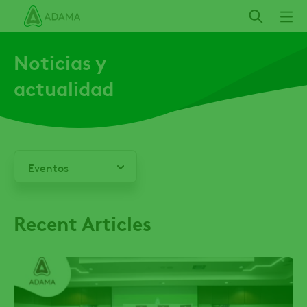
Pasar
al
contenido
Noticias y
principal
actualidad
Eventos
Principal
Recent Articles
Noticias
Informes
Técnicos
Tips