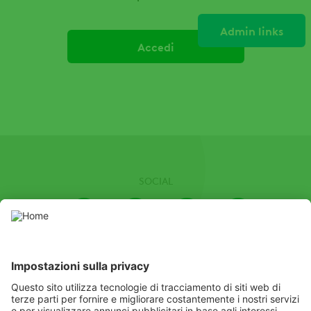
Admin links
Schede
primarie
SOCIAL
Youtube
Instagram
LinkedIn
Facebook
Channel
In questo sito web sono presenti prodotti fitosanitari autorizzati dal
Ministero della Salute. Usare i prodotti fitosanitari con
precauzione. Prima dell’uso leggere sempre l’etichetta e le
informazioni sul prodotto con particolare attenzione alle
prescrizioni supplementari, ai pittogrammi e le frasi di pericolo per