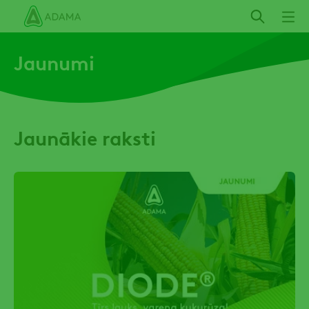
Izlaist
Jaunumi
Jaunākie raksti