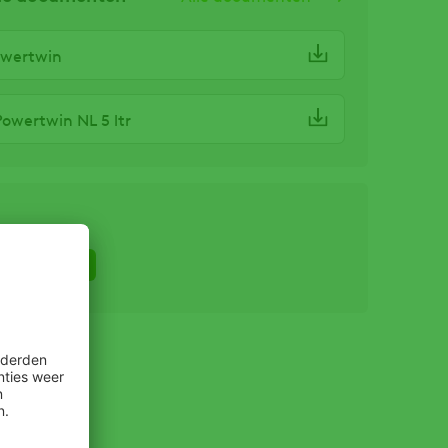
owertwin
Powertwin NL 5 ltr
Voederbiet