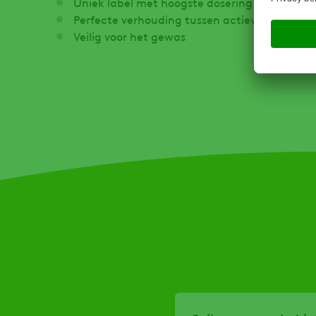
Uniek label met hoogste dosering
Perfecte verhouding tussen actieve stoffen
Veilig voor het gewas