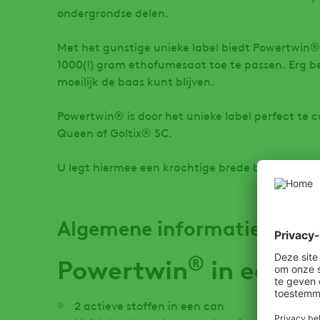
ondergrondse delen.
Met het gunstige unieke label biedt Powertwin®
1000(!) gram ethofumesaat toe te passen. Erg be
moeilijk de baas kunt blijven.
Powertwin® is door het unieke label perfect te
Queen of Goltix® SC.
U legt hiermee een krachtige brede basis.
Algemene informatie
®
Powertwin
in een o
2 actieve stoffen in een can