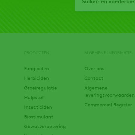
Suiker- en voederbie
PRODUCTEN
ALGEMENE INFORMATIE
Footer
Fungiciden
Over ons
Herbiciden
Contact
Groeiregulatie
Algemene
leveringsvoorwaarden
Hulpstof
Commercial Register
Insecticiden
Biostimulant
Gewasverbetering