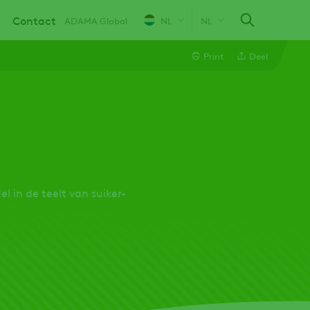
Contact
ADAMA Global
NL
NL
Print
Deel
Linkedin
Email
Whatsapp
 in de teelt van suiker-
Twitter
Facebook