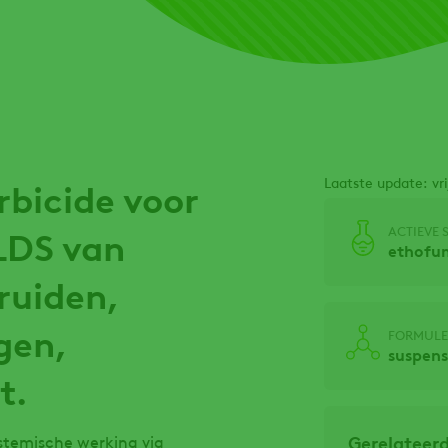
Laatste update: vr
rbicide voor
ACTIEVE 
 LDS van
ethofu
ruiden,
gen,
FORMULE
suspens
t.
Gerelateer
stemische werking via