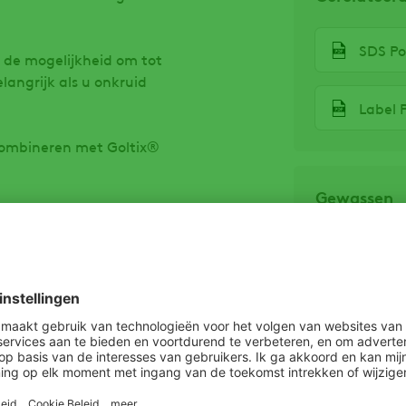
SDS P
 de mogelijkheid om tot
langrijk als u onkruid
Label 
 combineren met Goltix®
Gewassen
Suikerbiet
ogopslag