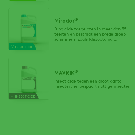
®
Mirador
Fungicide toegelaten in meer dan 35
teelten en bestrijdt een brede groep
schimmels, zoals Rhizoctonia,
Alternaria, (valse) meeldauw en
FUNGICIDE
roestsoorten.
®
MAVRIK
Insecticide tegen een groot aantal
insecten, en bespaart nuttige insecten
INSECTICIDE