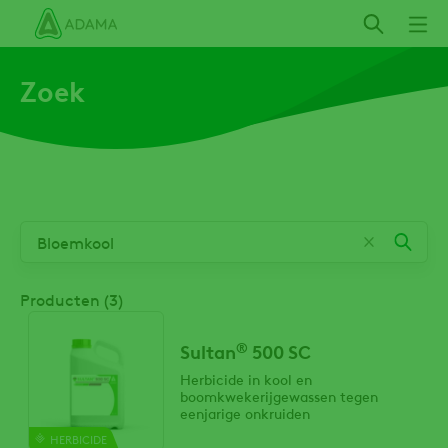
Overslaan
en
naar
Zoek
de
inhoud
gaan
Producten (3)
®
Sultan
500 SC
Herbicide in kool en
boomkwekerijgewassen tegen
eenjarige onkruiden
HERBICIDE