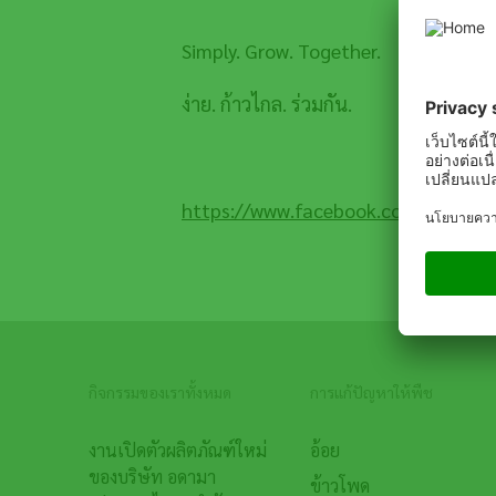
Simply. Grow. Together.
ง่าย. ก้าวไกล. ร่วมกัน.
https://www.facebook.com/adamat
กิจกรรมของเราทั้งหมด
การแก้ปัญหาให้พืช
Footer
งานเปิดตัวผลิตภัณฑ์ใหม่
อ้อย
ของบริษัท อดามา
ข้าวโพด