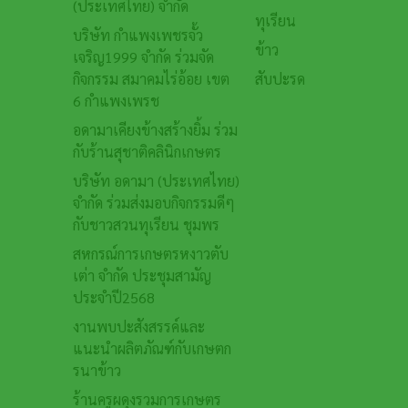
(ประเทศไทย) จำกัด
ทุเรียน
บริษัท กำแพงเพชรจั้ว
ข้าว
เจริญ1999 จำกัด ร่วมจัด
กิจกรรม สมาคมไร่อ้อย เขต
สับปะรด
6 กำแพงเพรช
อดามาเคียงข้างสร้างยิ้ม ร่วม
กับร้านสุชาติคลินิกเกษตร
บริษัท อดามา (ประเทศไทย)
จำกัด ร่วมส่งมอบกิจกรรมดีๆ
กับชาวสวนทุเรียน ชุมพร
สหกรณ์การเกษตรหงาวตับ
เต่า จำกัด ประชุมสามัญ
ประจำปี2568
งานพบปะสังสรรค์และ
แนะนำผลิตภัณฑ์กับเกษตก
รนาข้าว
ร้านครูผดุงรวมการเกษตร