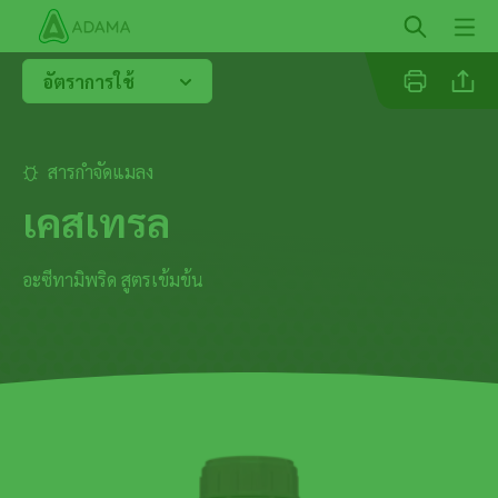
ข้าม
ไป
ยัง
อัตราการใช้
เนื้อหา
หลัก
สารกำจัดแมลง
Facebo
เคสเทรล
อะซีทามิพริด สูตรเข้มข้น