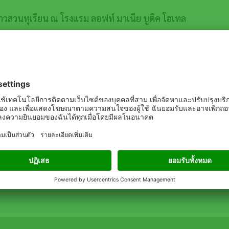
วสวนทุเรียน ณ โรงแรม ลอฟท์ มาเนีย บูติค โฮเทล
รย์นักวิชาการ ภาควิชาโรคพืช มหาวิทยาลัย
รียนอีกด้วย
ษตร ทุกท่านที่ให้การตอบรับเป็นอย่างดี