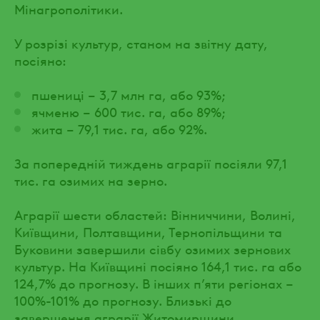
Мінагрополітики.
У розрізі культур, станом на звітну дату,
посіяно:
пшениці – 3,7 млн га, або 93%;
ячменю – 600 тис. га, або 89%;
жита – 79,1 тис. га, або 92%.
За попередній тиждень аграрії посіяли 97,1
тис. га озимих на зерно.
Аграрії шести областей: Вінниччини, Волині,
Київщини, Полтавщини, Тернопільщини та
Буковини завершили сівбу озимих зернових
культур. На Київщині посіяно 164,1 тис. га або
124,7% до прогнозу. В інших п’яти регіонах –
100%-101% до прогнозу. Близькі до
завершення аграрії Житомирщини,