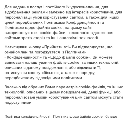
СОЦІАЛЬНІ СЕРВІСИ
Youtube
Facebook
TikTok
Channel
Головний офіс: 04050, м. Київ, вул. М. Пимоненка, 13, БЦ "Форум
Ділове Містечко", офіс 4А/41; тел.: +38 044 232 44 14; e-mail:
ukraine@adama.com
Використовуйте пестициди з обережністю. Завжди читайте
етикетку та інформацію про препарат перед використанням,
звертаючи особливу увагу на додаткові інструкції, піктограми
та повідомлення про небезпеку для безпечного використання
препарату. Інформація та рекомендації, які містяться у тарній
етикетці, ґрунтуються на наявному досвіді, а також на
результатах Державних реєстраційних випробувань. У випадку
будь-яких відхилень від оптимальних параметрів не можна
виключити зміну ефективності препарату, його негативного
впливу на культуру, за що виробник та постачальник
препарату не можуть нести відповідальність