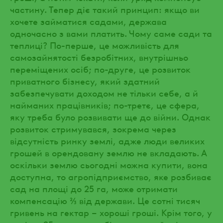
частину. Тепер діє такий принцип: якщо ви
хочете займатися садами, держава
одночасно з вами платить. Чому саме сади та
теплиці? По-перше, це можливість для
самозайнятості безробітних, внутрішньо
переміщених осіб; по-друге, це розвиток
приватного бізнесу, який здатний
забезпечувати доходом не тільки себе, а й
найманих працівників; по-третє, це сфера,
яку треба було розвивати ще до війни. Однак
розвиток стримувався, зокрема через
відсутність ринку землі, адже люди великих
грошей в орендовану землю не вкладають. А
оскільки землю сьогодні можна купити, вона
доступна, то агропідприємство, яке розбиває
сад на площі до 25 га, може отримати
компенсацію ⅔ від держави. Це сотні тисяч
гривень на гектар – хороші гроші. Крім того, у