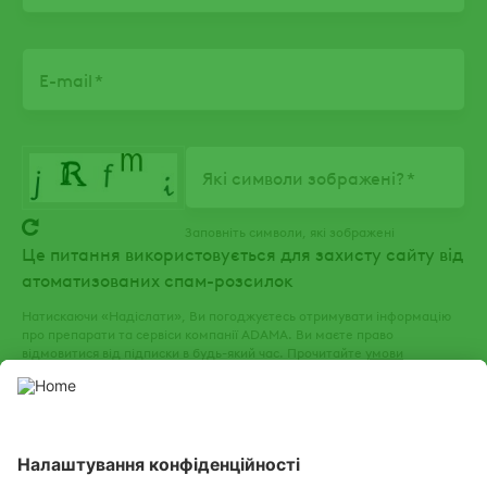
E-mail
Які символи зображені?
Заповніть символи, які зображені
Це питання використовується для захисту сайту від
атоматизованих спам-розсилок
Натискаючи «Надіслати», Ви погоджуєтесь отримувати інформацію
про препарати та сервіси компанії ADAMA. Ви маєте право
відмовитися від підписки в будь-який час. Прочитайте
умови
використання
та
політику конфіденційності
нашого веб-сайту.