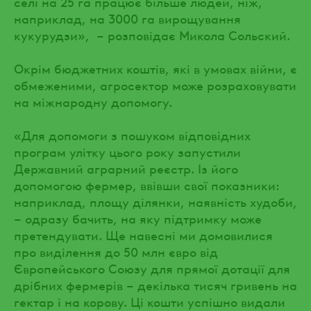
селі на 25 га працює більше людей, ніж,
наприклад, на 3000 га вирощування
кукурудзи», – розповідає Микола Сольский.
Окрім бюджетних коштів, які в умовах війни, є
обмеженими, агросектор може розраховувати
на міжнародну допомогу.
«Для допомоги з пошуком відповідних
програм улітку цього року запустили
Державний аграрний реєстр. Із його
допомогою фермер, ввівши свої показники:
наприклад, площу ділянки, наявність худоби,
– одразу бачить, на яку підтримку може
претендувати. Ще навесні ми домовилися
про виділення до 50 млн євро від
Європейського Союзу для прямої дотації для
дрібних фермерів – декілька тисяч гривень на
гектар і на корову. Ці кошти успішно видали