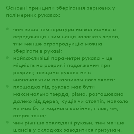
Основні принципи зберігання зернових у
полімерних рукавах:
чим вища температура навколишнього
середовища і чим вища вологість зерна,
тим менше агропродукцію можна
зберігати в рукаві;
найважливіші параметри рукава – це
міцність на розрив і подовження при
розриві; товщина рукава не є
визначальним показником його якості;
площадка під рукава має бути
максимально тверда, рівна, розташована
далеко від дерев, кущів чи стовпів, навколо
не має бути жодного каміння, гілок, ям,
стерні тощо;
чим рівніше закладені рукави, тим менше
шансів у складках заводитися гризунам.