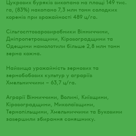
Цукрових буряків викопано на площі 149 тис.
га, (83%) накопано 7,3 млн тонн солодких
коренів при врожайності 489 ц/га.
Сільгосптоваровиробники Вінниччини,
Дніпропетровщини, Кіровоградщини та
Одещини намолотили більше 2,8 млн тонн
зерна кожна.
Найвища урожайність зернових та
зернобобових культур у аграріїв
Хмельниччини – 63,7 ц/га.
Аграрії Вінниччини, Волині, Київщини,
Кіровоградщини, Миколаївщини,
Тернопільщини, Хмельниччини та Буковини
завершили збирання соняшнику.