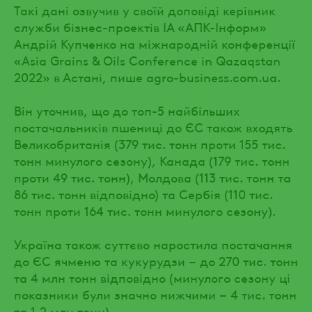
Такі дані озвучив у своїй доповіді керівник
служби бізнес-проектів ІА «АПК-Інформ»
Андрій Купченко на міжнародній конференції
«Asia Grains & Oils Conference in Qazaqstan
2022» в Астані, пише agro-business.com.ua.
Він уточнив, що до топ-5 найбільших
постачальників пшениці до ЄС також входять
Великобританія (379 тис. тонн проти 155 тис.
тонн минулого сезону), Канада (179 тис. тонн
проти 49 тис. тонн), Молдова (113 тис. тонн та
86 тис. тонн відповідно) та Сербія (110 тис.
тонн проти 164 тис. тонн минулого сезону).
Україна також суттєво наростила постачання
до ЄС ячменю та кукурудзи – до 270 тис. тонн
та 4 млн тонн відповідно (минулого сезону ці
показники були значно нижчими – 4 тис. тонн
та 1,2 млн тонн).