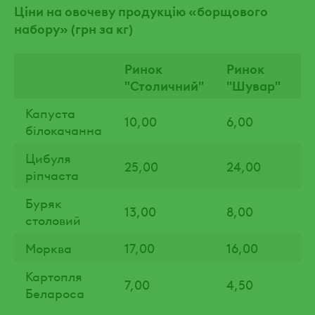
Ціни на овочеву продукцію «борщового
набору» (грн за кг)
Ринок
Ринок
Р
"Столичний"
"Шувар"
"
Капуста
10,00
6,00
3
білокачанна
Цибуля
25,00
24,00
6
ріпчаста
Буряк
13,00
8,00
4
столовий
Морква
17,00
16,00
3
Картопля
7,00
4,50
1
Белароса