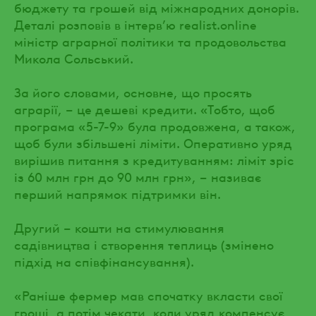
бюджету та грошей від міжнародних донорів.
Деталі розповів в інтерв’ю realist.online
міністр аграрної політики та продовольства
Микола Сольський.
За його словами, основне, що просять
аграрії, – це дешеві кредити. «Тобто, щоб
програма «5-7-9» була продовжена, а також,
щоб були збільшені ліміти. Оперативно уряд
вирішив питання з кредитуванням: ліміт зріс
із 60 млн грн до 90 млн грн», – називає
перший напрямок підтримки він.
Другий – кошти на стимулювання
садівництва і створення теплиць (змінено
підхід на співфінансування).
«Раніше фермер мав спочатку вкласти свої
гроші, а потім чекати, коли уряд компенсує