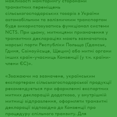
можливості моніторингу сторонами
транзитних переміщень
сільськогосподарських товарів з України
автомобільним та залізничним транспортом
буде використовуватись функціонал системи
NCTS. При цьому, митницями призначення у
транзитних деклараціях мають зазначатись
морські порти Республіки Польща (Гданськ,
Гдиня, Свіноуйсьце, Щецин) або митні органи
інших країн-учасниць Конвенції (у т.ч. країни-
члени ЄС)».
«Зважаючи на зазначене, українським
експортерам сільськогосподарської продукції
рекомендується при оформленні експортних
митних декларацій додатково, у внутрішній
митниці відправлення, оформляти транзитні
декларації відповідно до Конвенції про
процедуру спільного транзиту. Для