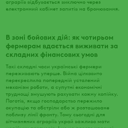
аграріїв відбувається виключно через
електронний кабінет запитів на бронювання.
В зоні бойових дій: як чотирьом
фермерам вдається виживати за
складних фінансових умов
Такі складні часи українські фермери
переживають уперше. Війна цілковито
перекреслила попередній усталений
механізм роботи, а супутні економічні
труднощі змушують рахувати кожну копійку.
Поготів, якщо господарство пережило
окупацію та обстріли або ж розташоване
поблизу лінії фронту. Тому сьогодні для
вітчизняних аграріїв украй важливо мати
надійних партнерів. І це не просто красиві