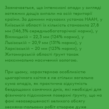
Зазначається, що інтенсивні опади у вигляді
затяжних дощів випали на всій території
країни. За даними наукових установ НААН, у
Київській області їх кількість становила 27,8
мм (146,3% середньобагаторічної норми), у
Вінницькій – 22,3 мм (124% норми), у
Львівській – 20,9 мм (131% норми), у
Харківській – 20 мм (123% норми), у
Житомирській області ґрунт також
максимально насичений вологою.
При цьому, характерною особливістю
цьогорічного квітня є не стільки загальна
сума опадів, як практична відсутність
бездощових сонячних днів, які необхідні для
фізичного підсихання поверхні ґрунту, що на
фоні незавершеності великого обсягу
весняно-польових робіт створює дуже