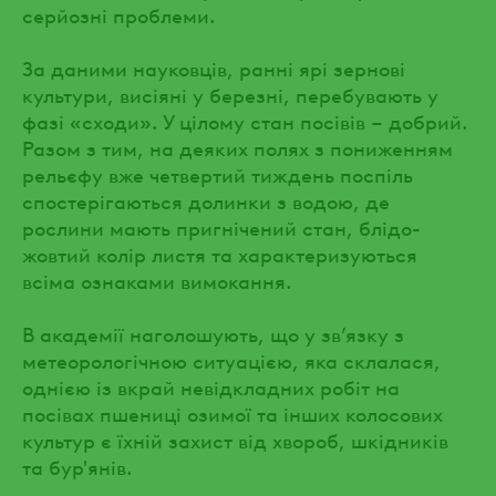
серйозні проблеми.
За даними науковців, ранні ярі зернові
культури, висіяні у березні, перебувають у
фазі «сходи». У цілому стан посівів – добрий.
Разом з тим, на деяких полях з пониженням
рельєфу вже четвертий тиждень поспіль
спостерігаються долинки з водою, де
рослини мають пригнічений стан, блідо-
жовтий колір листя та характеризуються
всіма ознаками вимокання.
В академії наголошують, що у зв’язку з
метеорологічною ситуацією, яка склалася,
однією із вкрай невідкладних робіт на
посівах пшениці озимої та інших колосових
культур є їхній захист від хвороб, шкідників
та бур'янів.