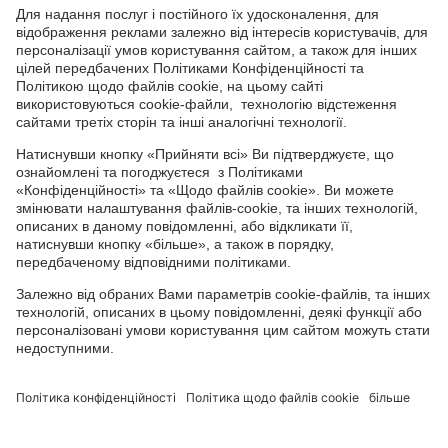
СОЦІАЛЬНІ СЕРВІСИ
Youtube
Facebook
TikTok
Channel
Головний офіс: 04050, м. Київ, вул. М. Пимоненка, 13, БЦ "Форум
Ділове Містечко", офіс 4А/41; тел.: +38 044 232 44 14; e-mail:
ukraine@adama.com
Використовуйте пестициди з обережністю. Завжди читайте
етикетку та інформацію про препарат перед використанням,
звертаючи особливу увагу на додаткові інструкції, піктограми
та повідомлення про небезпеку для безпечного використання
препарату. Інформація та рекомендації, які містяться у тарній
етикетці, ґрунтуються на наявному досвіді, а також на
результатах Державних реєстраційних випробувань. У випадку
будь-яких відхилень від оптимальних параметрів не можна
виключити зміну ефективності препарату, його негативного
впливу на культуру, за що виробник та постачальник
препарату не можуть нести відповідальність