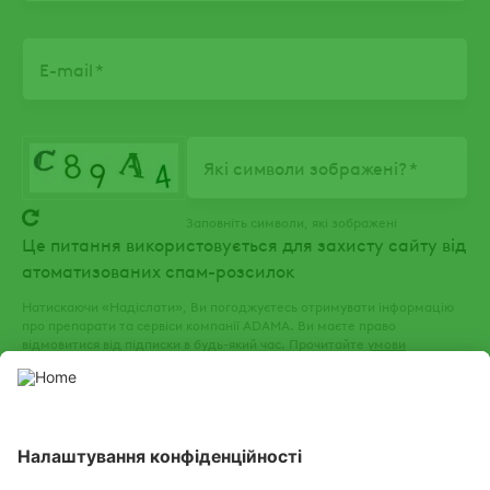
E-mail
Які символи зображені?
Заповніть символи, які зображені
Це питання використовується для захисту сайту від
атоматизованих спам-розсилок
Натискаючи «Надіслати», Ви погоджуєтесь отримувати інформацію
про препарати та сервіси компанії ADAMA. Ви маєте право
відмовитися від підписки в будь-який час. Прочитайте
умови
використання
та
політику конфіденційності
нашого веб-сайту.