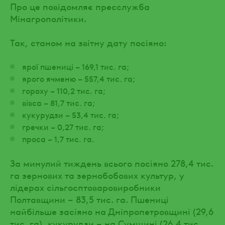
Про це повідомляє пресслужба
Мінагрополітики.
Так, станом на звітну дату посіяно:
ярої пшениці – 169,1 тис. га;
ярого ячменю – 557,4 тис. га;
гороху – 110,2 тис. га;
вівса – 81,7 тис. га;
кукурудзи – 53,4 тис. га;
гречки – 0,27 тис. га;
проса – 1,7 тис. га.
За минулий тиждень всього посіяно 278,4 тис.
га зернових та зернобобових культур, у
лідерах сільгосптоваровиробники
Полтавщини – 83,5 тис. га. Пшениці
найбільше засіяно на Дніпропетровщині (29,6
тис. га), кукурудзи – на Сумщині (26,4 тис.