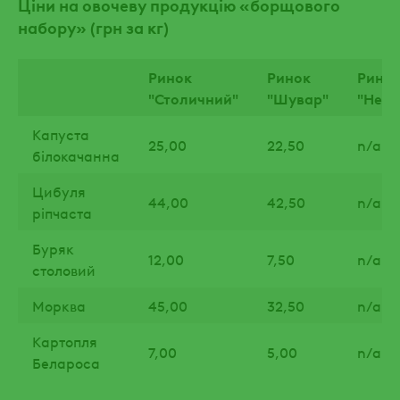
Ціни на овочеву продукцію «борщового
набору» (грн за кг)
Ринок
Ринок
Рино
"Столичний"
"Шувар"
"Неж
Капуста
25,00
22,50
n/a
білокачанна
Цибуля
44,00
42,50
n/a
ріпчаста
Буряк
12,00
7,50
n/a
столовий
Морква
45,00
32,50
n/a
Картопля
7,00
5,00
n/a
Белароса