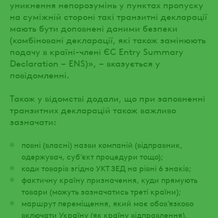
уникнення непорозумінь у пунктах пропуску
на суміжній стороні такі транзитні декларації
мають бути доповнені даними безпеки
(комбіновані декларації, які також замінюють
подачу в країні-члені ЄС Entry Summary
Declaration – ENS)», – вказується у
повідомленні.
Також у відомстві додали, що при заповненні
транзитних декларацій також важливо
зазначати:
повні (власні) назви компаній (відправник,
одержувач, суб’єкт процедури тощо);
коди товарів згідно УКТ ЗЕД на рівні 6 знаків;
фактичну країну призначення, куди прямують
товари (можуть зазначатись треті країни);
маршрут переміщення, який має обов’язково
включати Україну (як країну відправлення),