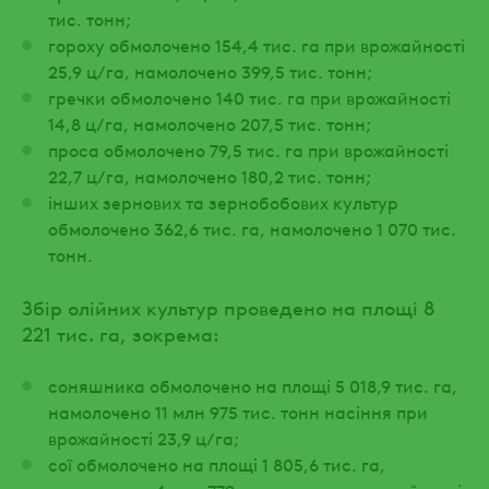
тис. тонн;
гороху обмолочено 154,4 тис. га при врожайності
25,9 ц/га, намолочено 399,5 тис. тонн;
гречки обмолочено 140 тис. га при врожайності
14,8 ц/га, намолочено 207,5 тис. тонн;
проса обмолочено 79,5 тис. га при врожайності
22,7 ц/га, намолочено 180,2 тис. тонн;
інших зернових та зернобобових культур
обмолочено 362,6 тис. га, намолочено 1 070 тис.
тонн.
Збір олійних культур проведено на площі 8
221 тис. га, зокрема:
соняшника обмолочено на площі 5 018,9 тис. га,
намолочено 11 млн 975 тис. тонн насіння при
врожайності 23,9 ц/га;
сої обмолочено на площі 1 805,6 тис. га,