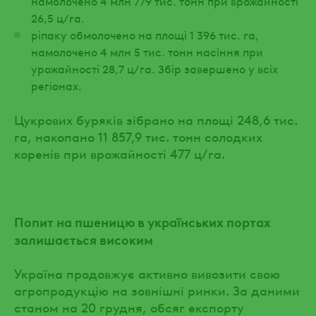
намолочено 4 млн 779 тис. тонн при врожайності
26,5 ц/га.
ріпаку обмолочено на площі 1 396 тис. га,
намолочено 4 млн 5 тис. тонн насіння при
урожайності 28,7 ц/га. Збір завершено у всіх
регіонах.
Цукрових буряків зібрано на площі 248,6 тис.
га, накопано 11 857,9 тис. тонн солодких
коренів при врожайності 477 ц/га.
Попит на пшеницю в українських портах
залишається високим
Україна продовжує активно вивозити свою
агропродукцію на зовнішні ринки. За даними
станом на 20 грудня, обсяг експорту