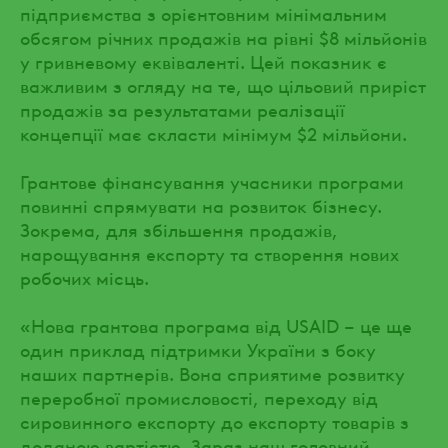
підприємства з орієнтовним мінімальним
обсягом річних продажів на рівні $8 мільйонів
у гривневому еквіваленті. Цей показник є
важливим з огляду на те, що цільовий приріст
продажів за результатами реалізації
концепції має скласти мінімум $2 мільйони.
Грантове фінансування учасники програми
повинні спрямувати на розвиток бізнесу.
Зокрема, для збільшення продажів,
нарощування експорту та створення нових
робочих місць.
«Нова грантова програма від USAID – це ще
один приклад підтримки України з боку
наших партнерів. Вона сприятиме розвитку
переробної промисловості, переходу від
сировинного експорту до експорту товарів з
доданою вартістю. Зараз наш головний