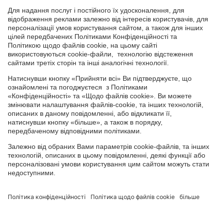
СОЦІАЛЬНІ СЕРВІСИ
Youtube
Facebook
TikTok
Channel
Головний офіс: 04050, м. Київ, вул. М. Пимоненка, 13, БЦ "Форум
Ділове Містечко", офіс 4А/41; тел.: +38 044 232 44 14; e-mail:
ukraine@adama.com
Використовуйте пестициди з обережністю. Завжди читайте
етикетку та інформацію про препарат перед використанням,
звертаючи особливу увагу на додаткові інструкції, піктограми
та повідомлення про небезпеку для безпечного використання
препарату. Інформація та рекомендації, які містяться у тарній
етикетці, ґрунтуються на наявному досвіді, а також на
результатах Державних реєстраційних випробувань. У випадку
будь-яких відхилень від оптимальних параметрів не можна
виключити зміну ефективності препарату, його негативного
впливу на культуру, за що виробник та постачальник
препарату не можуть нести відповідальність