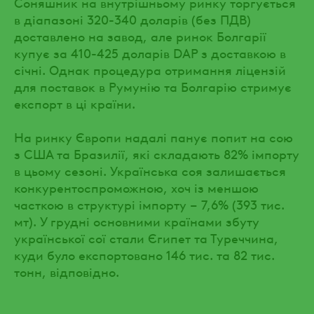
Соняшник на внутрішньому ринку торгується
в діапазоні 320-340 доларів (без ПДВ)
доставлено на завод, але ринок Болгарії
купує за 410-425 доларів DAP з доставкою в
січні. Однак процедура отримання ліцензій
для поставок в Румунію та Болгарію стримує
експорт в ці країни.
На ринку Європи надалі панує попит на сою
з США та Бразилії, які складають 82% імпорту
в цьому сезоні. Українська соя залишається
конкурентоспроможною, хоч із меншою
часткою в структурі імпорту – 7,6% (393 тис.
мт). У грудні основними країнами збуту
української сої стали Єгипет та Туреччина,
куди було експортовано 146 тис. та 82 тис.
тонн, відповідно.