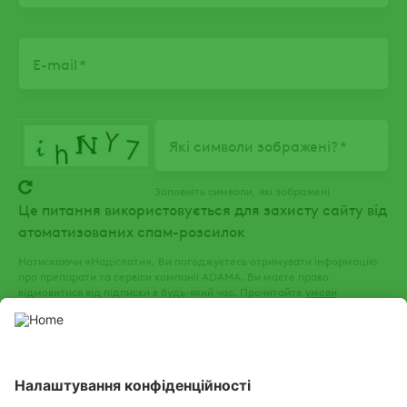
E-mail
Які символи зображені?
Заповніть символи, які зображені
Це питання використовується для захисту сайту від
атоматизованих спам-розсилок
Натискаючи «Надіслати», Ви погоджуєтесь отримувати інформацію
про препарати та сервіси компанії ADAMA. Ви маєте право
відмовитися від підписки в будь-який час. Прочитайте
умови
використання
та
політику конфіденційності
нашого веб-сайту.