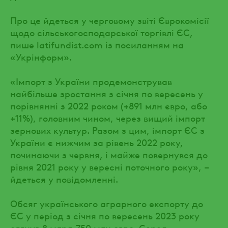
Про це йдеться у черговому звіті Єврокомісії
щодо сільськогосподарської торгівлі ЄС,
пише latifundist.com із посиланням на
«Укрінформ».
«Імпорт з України продемонстрував
найбільше зростання з січня по вересень у
порівнянні з 2022 роком (+891 млн євро, або
+11%), головним чином, через вищий імпорт
зернових культур. Разом з цим, імпорт ЄС з
України є нижчим за рівень 2022 року,
починаючи з червня, і майже повернувся до
рівня 2021 року у вересні поточного року», –
йдеться у повідомленні.
Обсяг українського аграрного експорту до
ЄС у період з січня по вересень 2023 року
сягнув 8 млрд 750 млн євро. Серед