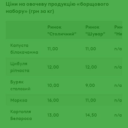
Ціни на овочеву продукцію «борщового
набору» (грн за кг)
Ринок
Ринок
Рино
"Столичний"
"Шувар"
"Неж
Капуста
11,00
11,00
n/a
білокачанна
Цибуля
12,00
12,00
n/a
ріпчаста
Буряк
10,00
9,00
n/a
столовий
Морква
16,00
11,00
n/a
Картопля
13,00
14,50
n/a
Белароса