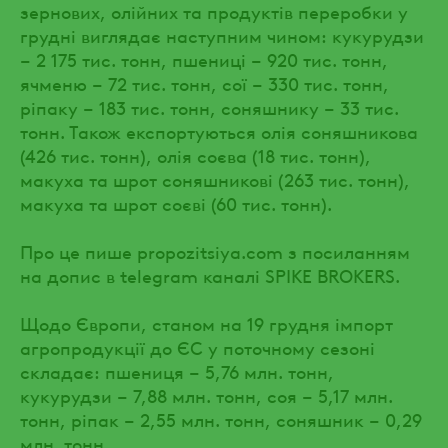
зернових, олійних та продуктів переробки у
грудні виглядає наступним чином: кукурудзи
– 2 175 тис. тонн, пшениці – 920 тис. тонн,
ячменю – 72 тис. тонн, сої – 330 тис. тонн,
ріпаку – 183 тис. тонн, соняшнику – 33 тис.
тонн. Також експортуються олія соняшникова
(426 тис. тонн), олія соєва (18 тис. тонн),
макуха та шрот соняшникові (263 тис. тонн),
макуха та шрот соєві (60 тис. тонн).
Про це пише propozitsiya.com з посиланням
на допис в telegram каналі SPIKE BROKERS.
Щодо Європи, станом на 19 грудня імпорт
агропродукції до ЄС у поточному сезоні
складає: пшениця – 5,76 млн. тонн,
кукурудзи – 7,88 млн. тонн, соя – 5,17 млн.
тонн, ріпак – 2,55 млн. тонн, соняшник – 0,29
млн. тонн.