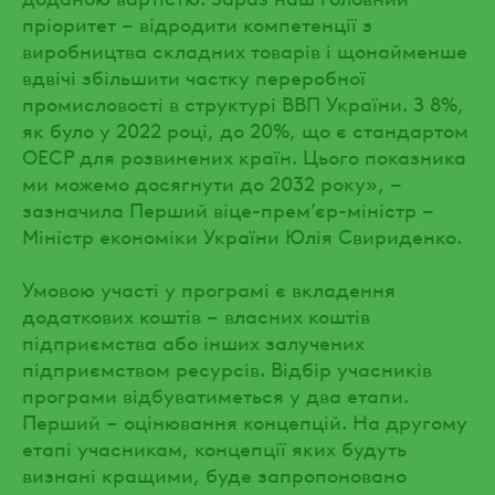
пріоритет – відродити компетенції з
виробництва складних товарів і щонайменше
вдвічі збільшити частку переробної
промисловості в структурі ВВП України. З 8%,
як було у 2022 році, до 20%, що є стандартом
ОЕСР для розвинених країн. Цього показника
ми можемо досягнути до 2032 року», –
зазначила Перший віце-прем’єр-міністр –
Міністр економіки України Юлія Свириденко.
Умовою участі у програмі є вкладення
додаткових коштів – власних коштів
підприємства або інших залучених
підприємством ресурсів. Відбір учасників
програми відбуватиметься у два етапи.
Перший – оцінювання концепцій. На другому
етапі учасникам, концепції яких будуть
визнані кращими, буде запропоновано