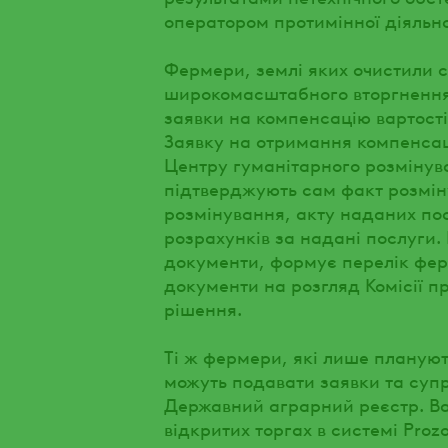
оператором протимінної діяльно
Фермери, землі яких очистили с
широкомасштабного вторгнення 
заявки на компенсацію вартості
Заявку на отримання компенсаці
Центру гуманітарного розмінув
підтверджують сам факт розмін
розмінування, акту наданих по
розрахунків за надані послуги.
документи, формує перелік ферм
документи на розгляд Комісії п
рішення.
Ті ж фермери, які лише планую
можуть подавати заявки та суп
Державний аграрний реєстр. Ва
відкритих торгах в системі Prozo