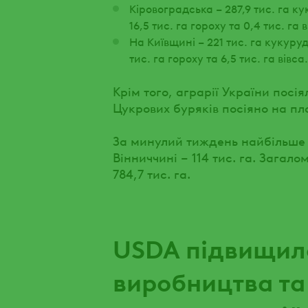
Кіровоградська – 287,9 тис. га ку
16,5 тис. га гороху та 0,4 тис. га в
На Київщині – 221 тис. га кукуруд
тис. га гороху та 6,5 тис. га вівса.
Крім того, аграрії України посіял
Цукрових буряків посіяно на площ
За минулий тиждень найбільше 
Вінниччині – 114 тис. га. Загал
784,7 тис. га.
USDA підвищило
виробництва т