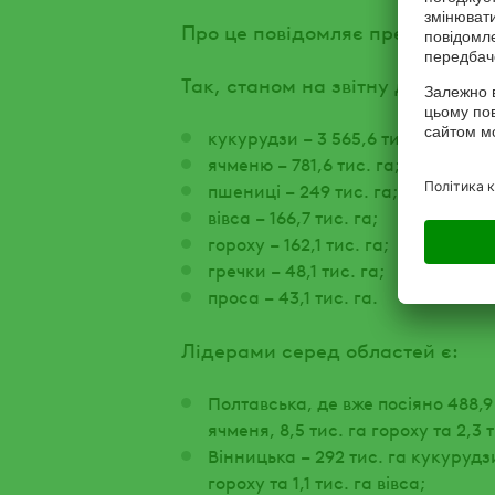
Про це повідомляє пресслужба 
Так, станом на звітну дату, агр
кукурудзи – 3 565,6 тис. га;
ячменю – 781,6 тис. га;
пшениці – 249 тис. га;
вівса – 166,7 тис. га;
гороху – 162,1 тис. га;
гречки – 48,1 тис. га;
проса – 43,1 тис. га.
Лідерами серед областей є:
Полтавська, де вже посіяно 488,9 
ячменя, 8,5 тис. га гороху та 2,3 т
Вінницька – 292 тис. га кукурудзи,
гороху та 1,1 тис. га вівса;