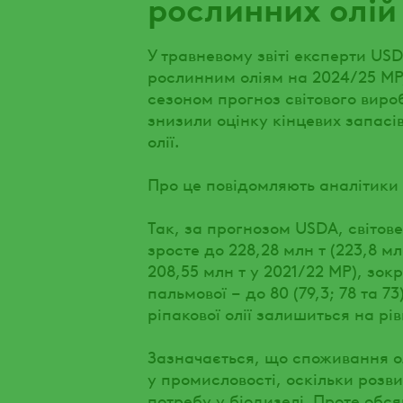
рослинних олій
У травневому звіті експерти U
рослинним оліям на 2024/25 МР,
сезоном прогноз світового виро
знизили оцінку кінцевих запасі
олії.
Про це повідомляють аналітики 
Так, за прогнозом USDA, світов
зросте до 228,28 млн т (223,8 мл
208,55 млн т у 2021/22 МР), зокре
пальмової – до 80 (79,3; 78 та 7
ріпакової олії залишиться на рівн
Зазначається, що споживання ол
у промисловості, оскільки розв
потребу у біодизелі. Проте об