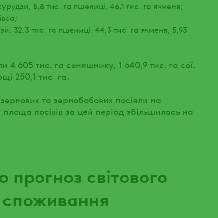
курудзи, 8,8 тис. га пшениці, 46,1 тис. га ячменя,
івса;
зи, 32,3 тис. га пшениці, 44,3 тис. га ячменя, 5,93
и 4 605 тис. га соняшнику, 1 640,9 тис. га сої.
і 250,1 тис. га.
зернових та зернобобових посіяли на
ом площа посівів за цей період збільшилась на
 прогноз світового
а споживання