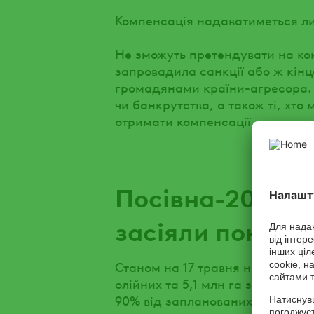
Компенсація надаватиметься ли
Не зможуть претендувати на ко
запровадила санкції або ж кінц
громадянами країни-агресора. Ф
чи банкрутства, а також ті, хто
отримати компенсації.
Посівна-2024: a
засіяли понад 1
Станом на 17 травня на контроль
олійних та 5,1 млн га зернових
90% від запланованих площ посі