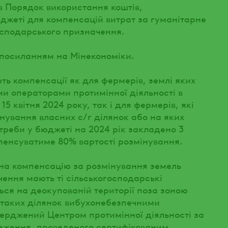
ив Порядок використання коштів,
жеті для компенсацій витрат за гуманітарне
осподарського призначення.
 посиланням на Мінекономіки.
ь компенсації як для фермерів, землі яких
и операторами протимінної діяльності в
15 квітня 2024 року, так і для фермерів, які
нування власних с/г ділянок або на яких
треби у бюджеті на 2024 рік закладено 3
пенсуватиме 80% вартості розмінування.
 на компенсацію за розмінування земель
ення мають ті сільськогосподарські
ься на деокупованій території поза зоною
 таких ділянок вибухонебезпечними
ерджений Центром протимінної діяльності за
теження, проведеного сертифікованим