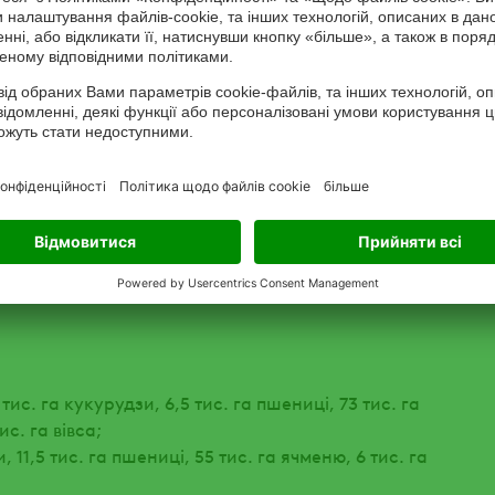
Мінагрополітики.
арії вже засіяли зернових та зернобобових:
тис. га кукурудзи, 6,5 тис. га пшениці, 73 тис. га
ис. га вівса;
 11,5 тис. га пшениці, 55 тис. га ячменю, 6 тис. га