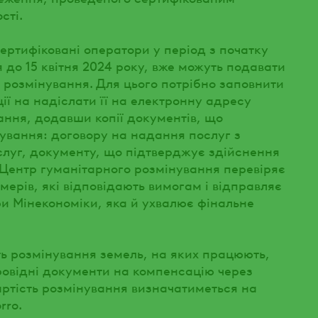
сті.
ертифіковані оператори у період з початку
до 15 квітня 2024 року, вже можуть подавати
 розмінування. Для цього потрібно заповнити
ї на надіслати її на електронну адресу
ання, додавши копії документів, що
ування: договору на надання послуг з
слуг, документу, що підтверджує здійснення
 Центр гуманітарного розмінування перевіряє
ерів, які відповідають вимогам і відправляє
ри Мінекономіки, яка й ухвалює фінальне
ть розмінування земель, на яких працюють,
ровідні документи на компенсацію через
ртість розмінування визначатиметься на
rro.