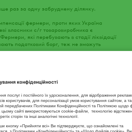
ше раз за одну забруднену ділянку.
мпенсації фермери, проти яких Україна
еві власники с/г товаровиробника є
ермери, які перебувають в стадії ліквідації
 мають податковий борг, теж не зможуть
грарії України вже
1 млн га ярих культур
ованій Україною території засіяно 6,3 млн га
 та зернобобових культур, що складає більше
ву.