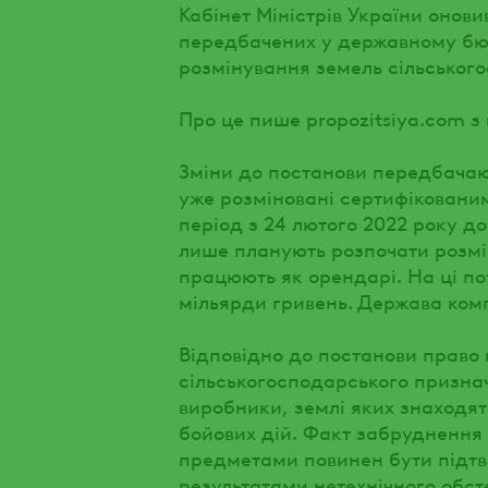
Кабінет Міністрів України онов
передбачених у державному бюд
розмінування земель сільськог
Про це пише propozitsiya.com з
Зміни до постанови передбачают
уже розміновані сертифікованим
період з 24 лютого 2022 року до 
лише планують розпочати розмі
працюють як орендарі. На ці по
мільярди гривень. Держава ком
Відповідно до постанови право
сільськогосподарського признач
виробники, землі яких знаходят
бойових дій. Факт забруднення
предметами повинен бути підтв
результатами нетехнічного обс