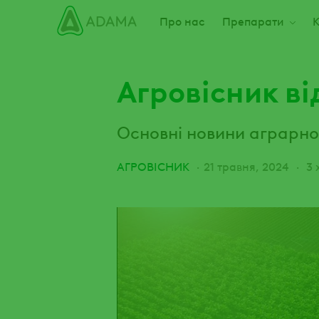
Пропустити
Main navigation
Про нас
Препарати
К
Агровісник ві
Основні новини аграрного
АГРОВІСНИК
21 травня, 2024
3 