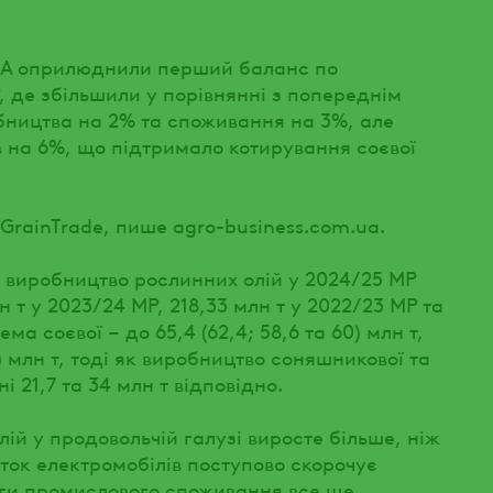
SDA оприлюднили перший баланс по
 де збільшили у порівнянні з попереднім
бництва на 2% та споживання на 3%, але
в на 6%, що підтримало котирування соєвої
GrainTrade, пише agro-business.com.ua.
е виробництво рослинних олій у 2024/25 МР
н т у 2023/24 МР, 218,33 млн т у 2022/23 МР та
ма соєвої – до 65,4 (62,4; 58,6 та 60) млн т,
3) млн т, тоді як виробництво соняшникової та
і 21,7 та 34 млн т відповідно.
ій у продовольчій галузі виросте більше, ніж
иток електромобілів поступово скорочує
сяги промислового споживання все ще