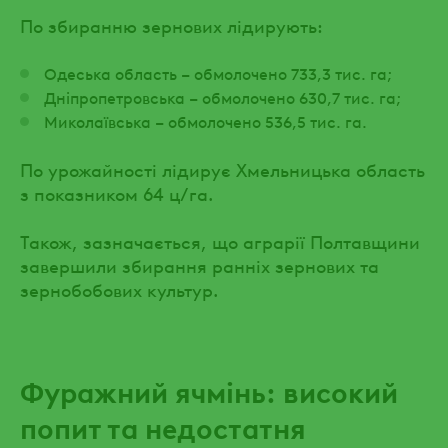
По збиранню зернових лідирують:
Одеська область – обмолочено 733,3 тис. га;
Дніпропетровська – обмолочено 630,7 тис. га;
Миколаївська – обмолочено 536,5 тис. га.
По урожайності лідирує Хмельницька область
з показником 64 ц/га.
Також, зазначається, що аграрії Полтавщини
завершили збирання ранніх зернових та
зернобобових культур.
Фуражний ячмінь: високий
попит та недостатня