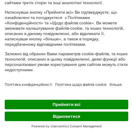
Channel
Головний офіс: 04050, м. Київ, вул. М. Пимоненка, 13, БЦ "Форум
Ділове Містечко", офіс 4А/41; тел.: +38 044 232 44 14; e-mail:
ukraine@adama.com
Використовуйте пестициди з обережністю. Завжди читайте
етикетку та інформацію про препарат перед використанням,
звертаючи особливу увагу на додаткові інструкції, піктограми
та повідомлення про небезпеку для безпечного використання
препарату. Інформація та рекомендації, які містяться у тарній
етикетці, ґрунтуються на наявному досвіді, а також на
результатах Державних реєстраційних випробувань. У випадку
будь-яких відхилень від оптимальних параметрів не можна
виключити зміну ефективності препарату, його негативного
впливу на культуру, за що виробник та постачальник
препарату не можуть нести відповідальність
Чуємо
Вивчаємо
Робимо
Copyright
© ADAMA