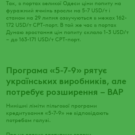
Так, в портах великої Одеси ціни попиту на
фуражний ячмінь зросли на 5-7 USD/т і
станом на 29 липня озвучуються в межах 162-
172 USD/т CPT-порт. В той же час в портах
Дунаю зростання цін попиту склало 1-3 USD/т
– до 163-171 USD/т CPT-порт.
Програма «5-7-9» рятує
українських виробників, але
потребує розширення – ВАР
Нинішні ліміти пільгової програми
кредитування «5-7-9» не відповідають
потребам галузі.
Про це заявив заступник голови