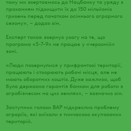
тому ми звертаємось до Нацбанку та уряду з
проханням підвищити їх до 150 мільйонів
гривень перед початком осіннього аграрного
сезону», – додав він.
Експерт також звернув увагу на те, що
програма «5-7-9» не працює у «червоній»
зоні.
«Люди повернулися у прифронтові території,
працюють і створюють робочі місця, але не
мають оборотних коштів. Дуже важливо, щоб
була державна гарантія банкам для роботи з
агробізнесом на цих землях», – зазначив він.
Заступник голови ВАР підкреслив проблему
аграріїв, які виїхали з тимчасово окупованих
територій.