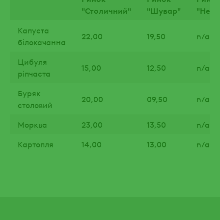
"Столичний"
"Шувар"
"Неж
Капуста
22,00
19,50
n/a
білокачанна
Цибуля
15,00
12,50
n/a
ріпчаста
Буряк
20,00
09,50
n/a
столовий
Морква
23,00
13,50
n/a
Картопля
14,00
13,00
n/a