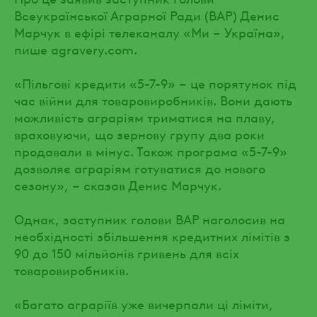
Всеукраїнської Аграрної Ради (ВАР) Денис
Марчук в ефірі телеканалу «Ми – Україна»,
пише agravery.com.
«Пільгові кредити «5-7-9» – це порятунок під
час війни для товаровиробників. Вони дають
можливість аграріям триматися на плаву,
враховуючи, що зернову групу два роки
продавали в мінус. Також програма «5-7-9»
дозволяє аграріям готуватися до нового
сезону», – сказав Денис Марчук.
Однак, заступник голови ВАР наголосив на
необхідності збільшення кредитних лімітів з
90 до 150 мільйонів гривень для всіх
товаровиробників.
«Багато аграріїв уже вичерпали ці ліміти,