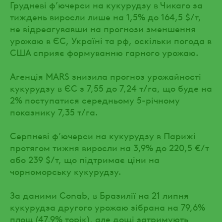
Грудневі ф’ючерси на кукурудзу в Чикаго за
тиждень виросли лише на 1,5% до 164,5 $/т,
не відреагувавши на прогнози зменшення
урожаю в ЄС, Україні та рф, оскільки погода в
США сприяє формуванню гарного урожаю.
Агенція MARS знизила прогноз урожайності
кукурудзу в ЄС з 7,55 до 7,24 т/га, що буде на
2% поступатися середньому 5-річному
показнику 7,35 т/га.
Серпневі ф’ючерси на кукурудзу в Парижі
протягом тижня виросли на 3,9% до 220,5 €/т
або 239 $/т, що підтримає ціни на
чорноморську кукурудзу.
За даними Conab, в Бразилії на 21 липня
кукурудза другого урожаю зібрана на 79,6%
площ (47,9% торік), але дощі затримують