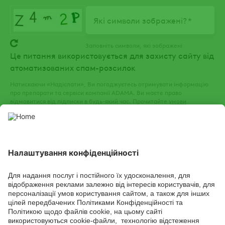
Які символи зображені?
Заповніть символи, які зображені
Це питання використовується для захисту сайту від
атоматизованих спам-розсилок
Натискаючи «Надіслати», Ви погоджуєтесь отримувати інформацію
про препарати та сервіси компанії ADAMA. Ви маєте право
відмовитися від підписки в будь-який час. Прочитайте
умови
використання
та
політику конфіденційності
нашого веб-сайту.
СОЦІАЛЬНІ СЕРВІСИ
Youtube
Facebook
TikTok