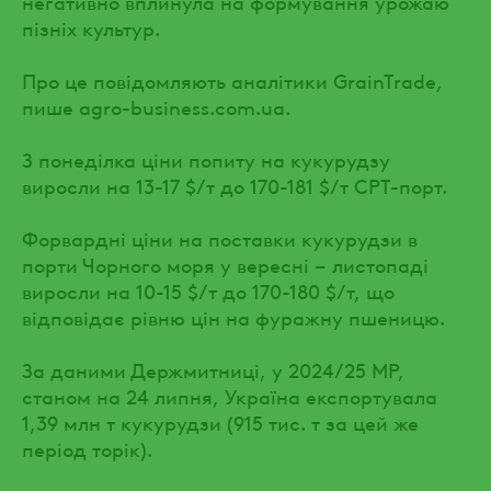
негативно вплинула на формування урожаю
пізніх культур.
Про це повідомляють аналітики GrainTrade,
пише agro-business.com.ua.
З понеділка ціни попиту на кукурудзу
виросли на 13-17 $/т до 170-181 $/т СРТ-порт.
Форвардні ціни на поставки кукурудзи в
порти Чорного моря у вересні – листопаді
виросли на 10-15 $/т до 170-180 $/т, що
відповідає рівню цін на фуражну пшеницю.
За даними Держмитниці, у 2024/25 МР,
станом на 24 липня, Україна експортувала
1,39 млн т кукурудзи (915 тис. т за цей же
період торік).