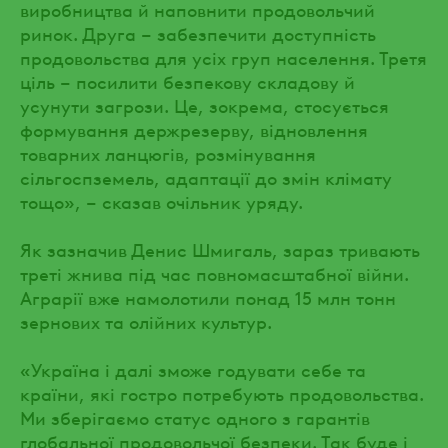
виробництва й наповнити продовольчий
ринок. Друга – забезпечити доступність
продовольства для усіх груп населення. Третя
ціль – посилити безпекову складову й
усунути загрози. Це, зокрема, стосується
формування держрезерву, відновлення
товарних ланцюгів, розмінування
сільгоспземель, адаптації до змін клімату
тощо», – сказав очільник уряду.
Як зазначив Денис Шмигаль, зараз тривають
треті жнива під час повномасштабної війни.
Аграрії вже намолотили понад 15 млн тонн
зернових та олійних культур.
«Україна і далі зможе годувати себе та
країни, які гостро потребують продовольства.
Ми зберігаємо статус одного з гарантів
глобальної продовольчої безпеки. Так буде і