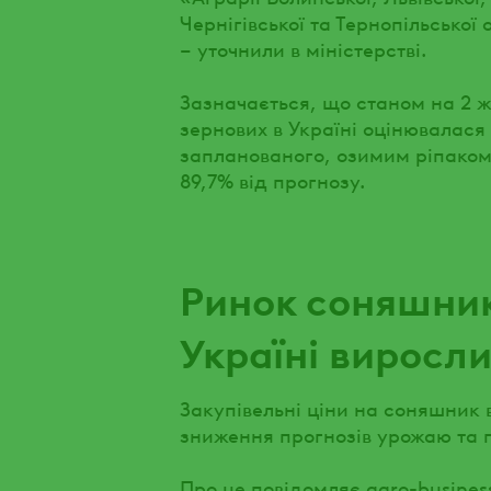
Чернігівської та Тернопільської
– уточнили в міністерстві.
Зазначається, що станом на 2 
зернових в Україні оцінювалася 
запланованого, озимим ріпаком в
89,7% від прогнозу.
Ринок соняшнику
Україні виросли
Закупівельні ціни на соняшник 
зниження прогнозів урожаю та п
Про це повідомляє agro-busines