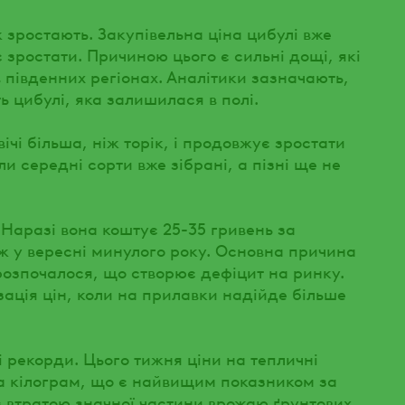
 зростають. Закупівельна ціна цибулі вже
 зростати. Причиною цього є сильні дощі, які
південних регіонах. Аналітики зазначають,
ь цибулі, яка залишилася в полі.
вічі більша, ніж торік, і продовжує зростати
и середні сорти вже зібрані, а пізні ще не
 Наразі вона коштує 25-35 гривень за
іж у вересні минулого року. Основна причина
 розпочалося, що створює дефіцит на ринку.
лізація цін, коли на прилавки надійде більше
 рекорди. Цього тижня ціни на тепличні
за кілограм, що є найвищим показником за
 з втратою значної частини врожаю ґрунтових