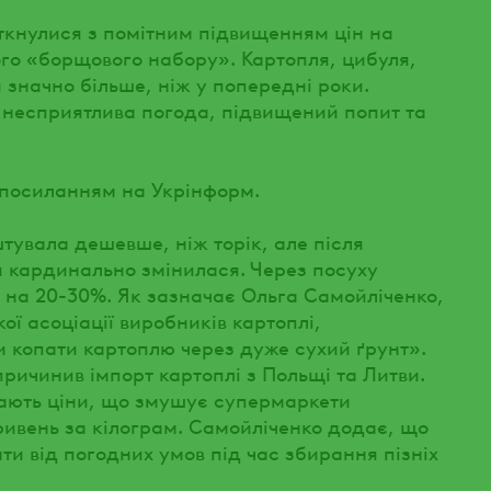
зіткнулися з помітним підвищенням цін на
ого «борщового набору». Картопля, цибуля,
значно більше, ніж у попередні роки.
 несприятлива погода, підвищений попит та
з посиланням на Укрінформ.
тувала дешевше, ніж торік, але після
я кардинально змінилася. Через посуху
 на 20-30%. Як зазначає Ольга Самойліченко,
ї асоціації виробників картоплі,
и копати картоплю через дуже сухий ґрунт».
причинив імпорт картоплі з Польщі та Литви.
ають ціни, що змушує супермаркети
ривень за кілограм. Самойліченко додає, що
ти від погодних умов під час збирання пізніх