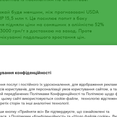
ожай буде меншим, ніж прогнозовані USDA
МР 15,5 млн т. Це посилює попит з боку
ня підняли ціни на соняшник з олійністю 52%
3000 грн/т з доставкою на завод. Проте
чікуванні подальшого зростання цін.
ни попиту на соняшникову олію виросли на
соняшниковий шрот – на 5-10 $/т до 200-210 $/
ик.
ник також виросли на 20 $/т до 500-510 $/т
 логістики та мита еквівалентно 20000 грн/т
ість українського соняшника.
щення Індією мита на імпорт рослинних олій
ти до зниження біржових котирувань, але
ву олію на біржі в Малайзії з понеділка