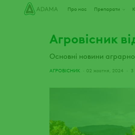
Пропустити
Main navigation
Про нас
Препарати
К
Агровісник ві
Основні новини аграрного
АГРОВІСНИК
02 жовтня, 2024
3 