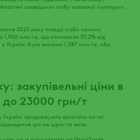
 областей завершили сівбу вказаної культури»,
жовтня 2023 року площа сівби озимих
в 1,906 млн га, що становило 37,2% від
 Україні було засіяно 1,087 млн га, або
: закупівельні ціни в
 до 23000 грн/т
в Україні продовжують зростати на тлі
ідвищення цін на шрот та олію.
s.com.ua із посиланням на GrainTrade.