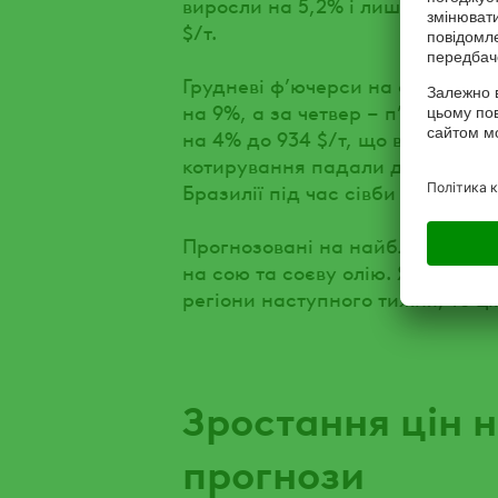
виросли на 5,2% і лише у п’ятни
$/т.
Грудневі ф’ючерси на соєву олію
на 9%, а за четвер – п’ятницю 
на 4% до 934 $/т, що відповіда
котирування падали до 859 $/т т
Бразилії під час сівби сої.
Прогнозовані на найближчі дні 
на сою та соєву олію. Якщо сез
регіони наступного тижня, то ці
Зростання цін н
прогнози