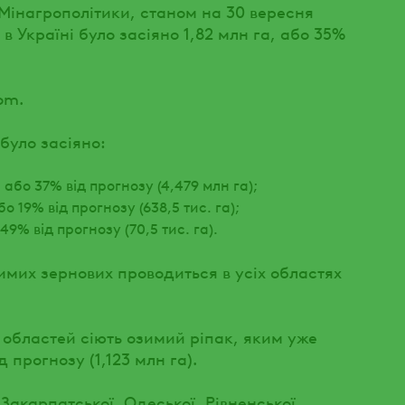
Мінагрополітики, станом на 30 вересня
 Україні було засіяно 1,82 млн га, або 35%
om.
було засіяно:
або 37% від прогнозу (4,479 млн га);
о 19% від прогнозу (638,5 тис. га);
49% від прогнозу (70,5 тис. га).
зимих зернових проводиться в усіх областях
6 областей сіють озимий ріпак, яким уже
д прогнозу (1,123 млн га).
 Закарпатської, Одеської, Рівненської,