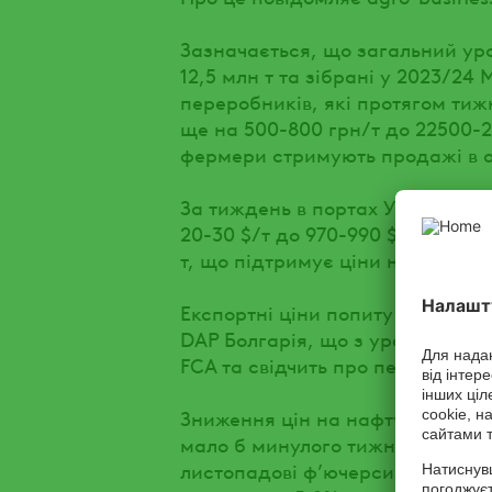
Зазначається, що загальний ур
12,5 млн т та зібрані у 2023/24 
переробників, які протягом тиж
ще на 500-800 грн/т до 22500-2
фермери стримують продажі в о
За тиждень в портах України ці
20-30 $/т до 970-990 $/т, а на 
т, що підтримує ціни на соняшн
Експортні ціни попиту на соняш
DAP Болгарія, що з урахуванням
FCA та свідчить про переоцінен
Зниження цін на нафту та підви
мало б минулого тижня призвес
листопадові ф’ючерси на пальмо