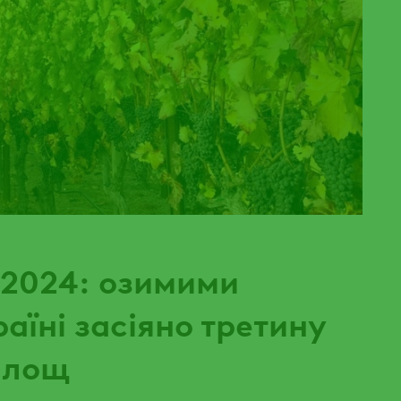
-2024: озимими
аїні засіяно третину
площ