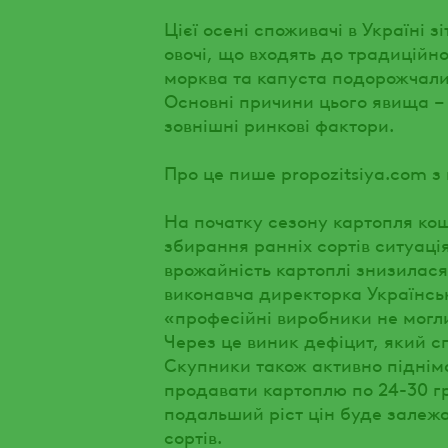
Цієї осені споживачі в Україні 
овочі, що входять до традиційн
морква та капуста подорожчали 
Основні причини цього явища –
зовнішні ринкові фактори.
Про це пише propozitsiya.com 
На початку сезону картопля кош
збирання ранніх сортів ситуаці
врожайність картоплі знизилася
виконавча директорка Українсько
«професійні виробники не могл
Через це виник дефіцит, який с
Скупники також активно піднім
продавати картоплю по 24-30 г
подальший ріст цін буде залежа
сортів.