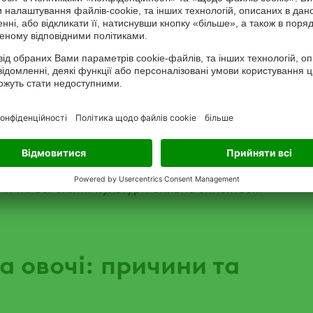
цю впали на 2,4% до 4052 рінггитів/т або 983
 на біржі в Чикаго за 19-25 вересня виросли
на тлі фіксування прибутків трейдерами впали
є рівню минулого місяця. Протягом вересня
а сягали 971 $/т на тлі складної погоди в
опади в Бразилії уповільнили зростання цін
он дощів принесе сильні опади в центральні
ни на всі олійні культури сильно знизяться.
а овочі: причини та