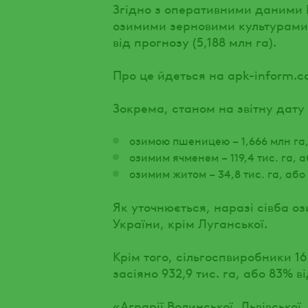
Згідно з оперативними даними 
озимими зерновими культурами в
від прогнозу (5,188 млн га).
Про це йдеться на apk-inform.c
Зокрема, станом на звітну дату 
озимою пшеницею – 1,666 млн га, 
озимим ячменем – 119,4 тис. га, аб
озимим житом – 34,8 тис. га, або 
Як уточнюється, наразі сівба о
України, крім Луганської.
Крім того, сільгоспвиробники 1
засіяно 932,9 тис. га, або 83% ві
«Аграрії Волинської, Львівської,