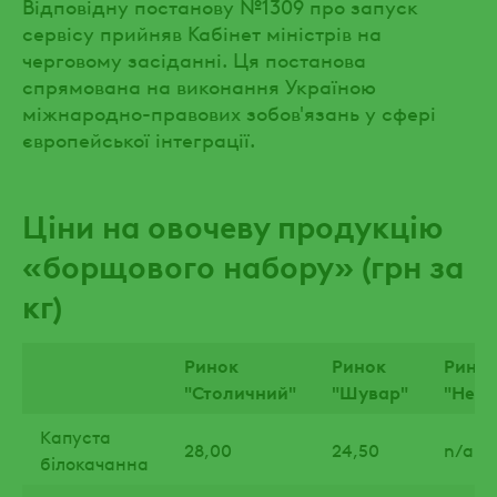
Відповідну постанову №1309 про запуск
сервісу прийняв Кабінет міністрів на
черговому засіданні. Ця постанова
спрямована на виконання Україною
міжнародно-правових зобов'язань у сфері
європейської інтеграції.
Ціни на овочеву продукцію
«борщового набору» (грн за
кг)
Ринок
Ринок
Рино
"Столичний"
"Шувар"
"Неж
Капуста
28,00
24,50
n/a
білокачанна