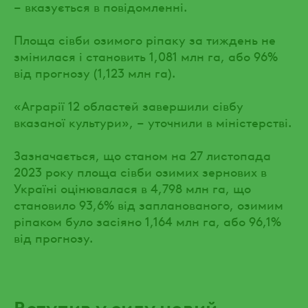
– вказується в повідомленні.
Площа сівби озимого ріпаку за тиждень не
змінилася і становить 1,081 млн га, або 96%
від прогнозу (1,123 млн га).
«Аграрії 12 областей завершили сівбу
вказаної культури», – уточнили в міністерстві.
Зазначається, що станом на 27 листопада
2023 року площа сівби озимих зернових в
Україні оцінювалася в 4,798 млн га, що
становило 93,6% від запланованого, озимим
ріпаком було засіяно 1,164 млн га, або 96,1%
від прогнозу.
Вступив у силу новий