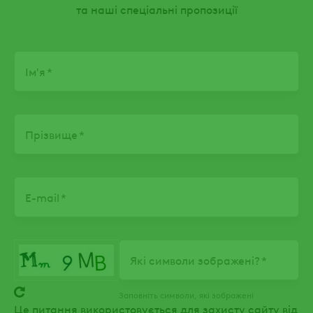
та наші спеціальні пропозиції
Name
Ім'я
Прізвище
E-mail
Які символи зображені?
Заповніть символи, які зображені
Це питання використовується для захисту сайту від