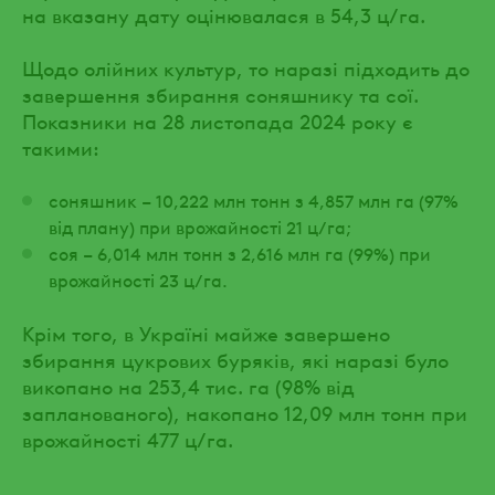
на вказану дату оцінювалася в 54,3 ц/га.
Щодо олійних культур, то наразі підходить до
завершення збирання соняшнику та сої.
Показники на 28 листопада 2024 року є
такими:
соняшник – 10,222 млн тонн з 4,857 млн га (97%
від плану) при врожайності 21 ц/га;
соя – 6,014 млн тонн з 2,616 млн га (99%) при
врожайності 23 ц/га.
Крім того, в Україні майже завершено
збирання цукрових буряків, які наразі було
викопано на 253,4 тис. га (98% від
запланованого), накопано 12,09 млн тонн при
врожайності 477 ц/га.