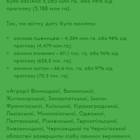
було засіяно 5,063 млн га, або 98% від
прогнозу (5,188 млн га).
Так, на звітну дату було засіяно:
озимою пшеницею – 4,384 млн га, або 98% від
прогнозу (4,479 млн га);
озимим ячменем – 611,1 тис. га, або 96% від
прогнозу (638,5 тис. га);
озимим житом – 68,6 тис. га, або 97% від
прогнозу (70,5 тис. га).
«Аграрії Вінницької, Волинської,
Житомирської, Закарпатської, Івано-
Франківської, Київської, Кіровоградської,
Львівської, Миколаївської, Одеської,
Полтавської, Рівненської, Тернопільської,
Хмельницької, Чернівецької та Чернігівської
областей завершили сівбу озимих зернових»,