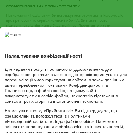
атоматизованих спам-розсилок
Натискаючи «Надіслати», Ви погоджуєтесь отримувати інформацію
про препарати та сервіси компанії ADAMA. Ви маєте право
відмовитися від підписки в будь-який час. Прочитайте
умови
використання
та
політику конфіденційності
нашого веб-сайту.
СОЦІАЛЬНІ СЕРВІСИ
Youtube
Facebook
TikTok
Channel
Головний офіс: 04050, м. Київ, вул. М. Пимоненка, 13, БЦ "Форум
Ділове Містечко", офіс 4А/41; тел.: +38 044 232 44 14; e-mail:
ukraine@adama.com