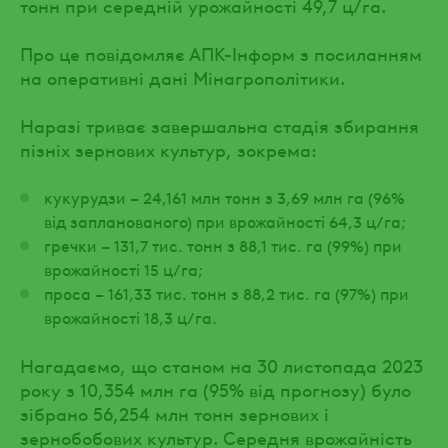
тонн при середній урожайності 49,7 ц/га.
Про це повідомляє АПК-Інформ з посиланням
на оперативні дані Мінагрополітики.
Наразі триває завершальна стадія збирання
пізніх зернових культур, зокрема:
кукурудзи – 24,161 млн тонн з 3,69 млн га (96%
від запланованого) при врожайності 64,3 ц/га;
гречки – 131,7 тис. тонн з 88,1 тис. га (99%) при
врожайності 15 ц/га;
проса – 161,33 тис. тонн з 88,2 тис. га (97%) при
врожайності 18,3 ц/га.
Нагадаємо, що станом на 30 листопада 2023
року з 10,354 млн га (95% від прогнозу) було
зібрано 56,254 млн тонн зернових і
зернобобових культур. Середня врожайність