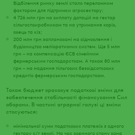
Відбілення ринку землі стало переломним
фактором для підтримки агросектору;
4 726 млн грн на виплату дотацій на гектар
сільгоспвиробникам та на утримання корів,
овець та кіз;
200 млн грн заплановані на відновлення і
будівництво меліоративних систем. Ще 5 млн
грн – на компенсацію ЄСВ сімейним
фермерським господарствам. А також 80 млн
грн – на надання пільгових безвідсоткових
кредитів фермерським господарствам.
Також бюджет враховує податкові зміни для
забезпечення стабільності фінансування Сил
оборони. В частині аграрної галузі ці зміни
стосуються:
мінімальної суми податкових платежів з одного
гектару с/г землі. На час воєнного стану вона