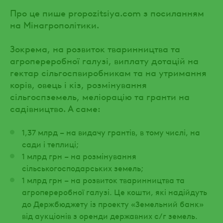
Про це пише propozitsiya.com з посиланням
на Мінагрополітики.
Зокрема, на розвиток тваринництва та
агропереробної галузі, виплату дотацій на
гектар сільгоспвиробникам та на утримання
корів, овець і кіз, розмінування
сільгоспземель, меліорацію та гранти на
садівництво. А саме:
1,37 млрд – на видачу грантів, в тому числі, на
сади і теплиці;
1 млрд грн – на розмінування
сільськогосподарських земель;
1 млрд грн – на розвиток тваринництва та
агропереробної галузі. Це кошти, які надійдуть
до Держбюджету із проекту «Земельний банк»
від аукціонів з оренди державних с/г земель.