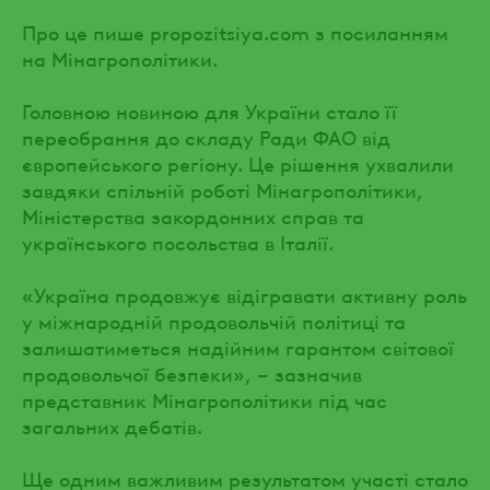
Про це пише propozitsiya.com з посиланням
на Мінагрополітики.
Головною новиною для України стало її
переобрання до складу Ради ФАО від
європейського регіону. Це рішення ухвалили
завдяки спільній роботі Мінагрополітики,
Міністерства закордонних справ та
українського посольства в Італії.
«Україна продовжує відігравати активну роль
у міжнародній продовольчій політиці та
залишатиметься надійним гарантом світової
продовольчої безпеки», – зазначив
представник Мінагрополітики під час
загальних дебатів.
Ще одним важливим результатом участі стало