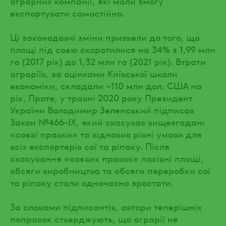
аграрних компанії, які мали змогу
експортувати самостійно.
Ці законодавчі зміни призвели до того, що
площі під соєю скоротилися на 34% з 1,99 млн
га (2017 рік) до 1,32 млн га (2021 рік). Втрати
аграріїв, за оцінками Київської школи
економіки, складали ~110 млн дол. США на
рік. Проте, у травні 2020 року Президент
України Володимир Зеленський підписав
Закон №466-ІХ, який скасував вищезгадані
«соєві правки» та відновив рівні умови для
всіх експортерів сої та ріпаку. Після
скасування «соєвих правок» посівні площі,
обсяги виробництва та обсяги переробки сої
та ріпаку стали одночасно зростати.
За словами підписантів, автори теперішніх
поправок стверджують, що аграрії не