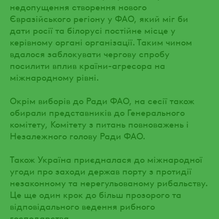
недопущення створення нового
Євразійського регіону у ФАО, який міг би
дати росії та білорусі постійне місце у
керівному органі організації. Таким чином
вдалося заблокувати чергову спробу
посилити вплив країни-агресора на
міжнародному рівні.
Окрім виборів до Ради ФАО, на сесії також
обирали представників до Генерального
комітету, Комітету з питань повноважень і
Незалежного голову Ради ФАО.
Також Україна приєдналася до міжнародної
угоди про заходи держав порту з протидії
незаконному та нерегульованому рибальству.
Це ще один крок до більш прозорого та
відповідального ведення рибного
господарства.