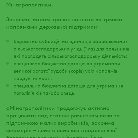
Мінагрополітики.
Зокрема, наразі триває виплата за трьома
напрямами державної підтримки:
бюджетна субсидія на одиницю оброблюваних
сільськогосподарських угідь (1 га) для заявників,
які провадять сільськогосподарську діяльність;
спеціальна бюджетна дотація за утримання
великої рогатої худоби (корів) усіх напрямів
продуктивності;
спеціальна бюджетна дотація для утримання
поголів’я кіз та/або овець.
«Мінагрополітики продовжує активно
працювати над сталим розвитком села та
підтримкою малих виробників, зокрема
фермерів – вони є основою продовольчої
безпеки та економіки України. Така