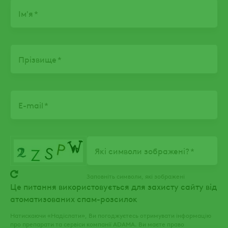
Name
Ім'я
Прізвище
E-mail
Які символи зображені?
Заповніть символи, які зображені
Це питання використовується для захисту сайту від
атоматизованих спам-розсилок
Натискаючи «Надіслати», Ви погоджуєтесь отримувати інформацію
про препарати та сервіси компанії ADAMA. Ви маєте право