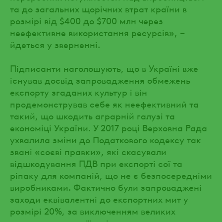
та до загальних щорічних втрат країни в
розмірі від $400 до $700 млн через
неефективне використання ресурсів», –
йдеться у зверненні.
Підписанти наголошують, що в Україні вже
існував досвід запровадження обмежень
експорту згаданих культур і він
продемонстрував себе як неефективний та
такий, що шкодить аграрній галузі та
економіці України. У 2017 році Верховна Рада
ухвалила зміни до Податкового кодексу так
звані «соєві правки», які скасували
відшкодування ПДВ при експорті сої та
ріпаку для компаній, що не є безпосередніми
виробниками. Фактично були запроваджені
заходи еквівалентні до експортних мит у
розмірі 20%, за виключенням великих