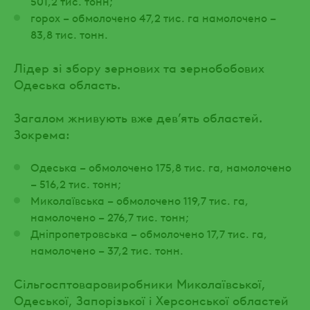
501,2 тис. тонн;
горох – обмолочено 47,2 тис. га намолочено –
83,8 тис. тонн.
Лідер зі збору зернових та зернобобових
Одеська область.
Загалом жнивують вже дев’ять областей.
Зокрема:
Одеська – обмолочено 175,8 тис. га, намолочено
– 516,2 тис. тонн;
Миколаївська – обмолочено 119,7 тис. га,
намолочено – 276,7 тис. тонн;
Дніпропетровська – обмолочено 17,7 тис. га,
намолочено – 37,2 тис. тонн.
Сільгосптоваровиробники Миколаївської,
Одеської, Запорізької і Херсонської областей