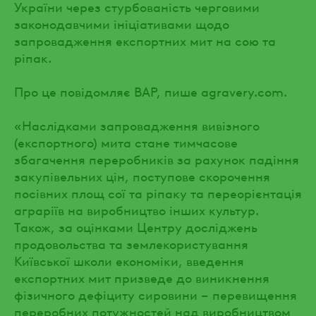
України через стурбованість черговими
законодавчими ініціативами щодо
запровадження експортних мит на сою та
ріпак.
Про це повідомляє ВАР, пише agravery.com.
«Наслідками запровадження вивізного
(експортного) мита стане тимчасове
збагачення переробників за рахунок падіння
закупівельних цін, поступове скорочення
посівних площ сої та ріпаку та переорієнтація
аграріїв на виробництво інших культур.
Також, за оцінками Центру досліджень
продовольства та землекористування
Київської школи економіки, введення
експортних мит призведе до виникнення
фізичного дефіциту сировини – перевищення
переробних потужностей над виробництвом