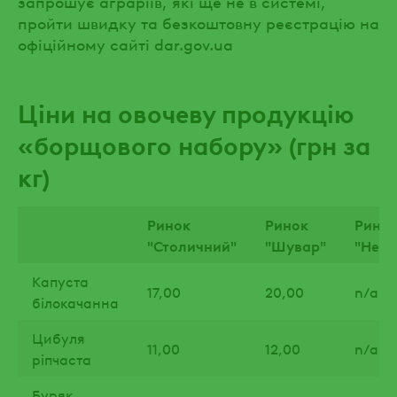
запрошує аграріїв, які ще не в системі,
пройти швидку та безкоштовну реєстрацію на
офіційному сайті dar.gov.ua
Ціни на овочеву продукцію
«борщового набору» (грн за
кг)
Ринок
Ринок
Рино
"Столичний"
"Шувар"
"Неж
Капуста
17,00
20,00
n/a
білокачанна
Цибуля
11,00
12,00
n/a
ріпчаста
Буряк