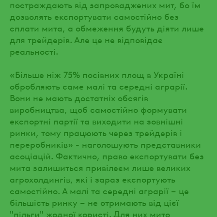
постраждають від запроваджених мит, бо їм
дозволять експортувати самостійно без
сплати мита, а обмеження будуть діяти лише
для трейдерів. Але це не відповідає
реальності.
«Більше ніж 75% посівних площ в Україні
обробляють саме малі та середні аграрії.
Вони не мають достатніх обсягів
виробництва, щоб самостійно формувати
експортні партії та виходити на зовнішні
ринки, тому працюють через трейдерів і
переробників» - наголошують представники
асоціацій. Фактично, право експортувати без
мита залишиться привілеєм лише великих
агрохолдингів, які і зараз експортують
самостійно. А малі та середні аграрії – це
більшість ринку – не отримають від цієї
"пільги" жодної користі. Для них мито