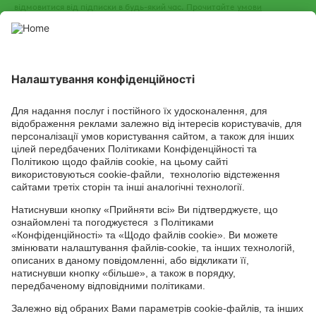
відмовитися від підписки в будь-який час. Прочитайте
умови
використання
та
політику конфіденційності
нашого веб-сайту.
СОЦІАЛЬНІ СЕРВІСИ
Youtube
Facebook
TikTok
Channel
Головний офіс: 04050, м. Київ, вул. М. Пимоненка, 13, БЦ "Форум
Ділове Містечко", офіс 4А/41; тел.: +38 044 232 44 14; e-mail:
ukraine@adama.com
Використовуйте пестициди з обережністю. Завжди читайте
етикетку та інформацію про препарат перед використанням,
звертаючи особливу увагу на додаткові інструкції, піктограми
та повідомлення про небезпеку для безпечного використання
препарату. Інформація та рекомендації, які містяться у тарній