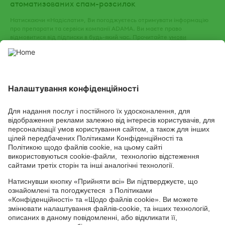
атоматизованих спам-розсилок
Натискаючи «Надіслати», Ви погоджуєтесь отримувати інформацію
про препарати та сервіси компанії ADAMA. Ви маєте право
відмовитися від підписки в будь-який час. Прочитайте
умови
використання
та
політику конфіденційності
нашого веб-сайту.
СОЦІАЛЬНІ СЕРВІСИ
Youtube
Facebook
TikTok
Channel
Головний офіс: 04050, м. Київ, вул. М. Пимоненка, 13, БЦ "Форум
Ділове Містечко", офіс 4А/41; тел.: +38 044 232 44 14; e-mail:
ukraine@adama.com
Використовуйте пестициди з обережністю. Завжди читайте