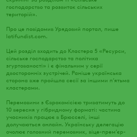
господарство та розвиток сільських
територій».
Про це повідомив Урядовий портал, пише
latifundist.com.
Цей розділ входить до Кластера 5 «Ресурси,
сільське господарство та політика
згуртованості» і є фінальним у серії
двосторонніх зустрічей. Раніше українська
сторона вже пройшла сесії за іншими п’ятьма
кластерами.
Перемовини з Єврокомісією триватимуть до
10 вересня у гібридному форматі: частина
учасників працює в Брюсселі, інші
долучаються онлайн. Українську делегацію
очолює головний перемовник, віце-прем’єр-