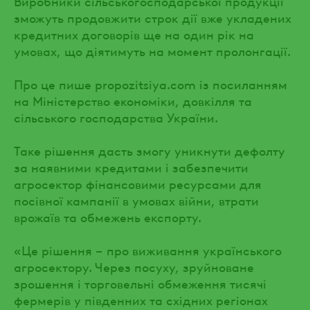
Виробники сільськогосподарської продукції
зможуть продовжити строк дії вже укладених
кредитних договорів ще на один рік на
умовах, що діятимуть на момент пролонгації.
Про це пише propozitsiya.com із посиланням
на Міністерство економіки, довкілля та
сільського господарства України.
Таке рішення дасть змогу уникнути дефолту
за наявними кредитами і забезпечити
агросектор фінансовими ресурсами для
посівної кампанії в умовах війни, втрати
врожаїв та обмежень експорту.
«Це рішення – про виживання українського
агросектору. Через посуху, зруйноване
зрошення і торговельні обмеження тисячі
фермерів у південних та східних регіонах