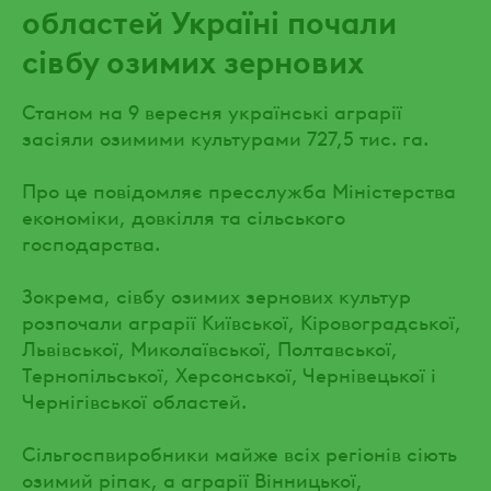
областей Україні почали
сівбу озимих зернових
Станом на 9 вересня українські аграрії
засіяли озимими культурами 727,5 тис. га.
Про це повідомляє пресслужба Міністерства
економіки, довкілля та сільського
господарства.
Зокрема, сівбу озимих зернових культур
розпочали аграрії Київської, Кіровоградської,
Львівської, Миколаївської, Полтавської,
Тернопільської, Херсонської, Чернівецької і
Чернігівської областей.
Сільгоспвиробники майже всіх регіонів сіють
озимий ріпак, а аграрії Вінницької,