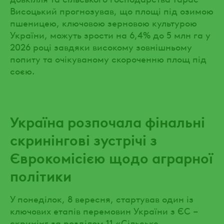
Висоцький прогнозував, що площі під озимою
пшеницею, ключовою зерновою культурою
України, можуть зрости на 6,4% до 5 млн га у
2026 році завдяки високому зовнішньому
попиту та очікуваному скороченню площ під
соєю.
Україна розпочала фінальні
скринінгові зустрічі з
Єврокомісією щодо аграрної
політики
У понеділок, 8 вересня, стартував один із
ключових етапів перемовин України з ЄС –
скринінг за розділом 11 «Сільське