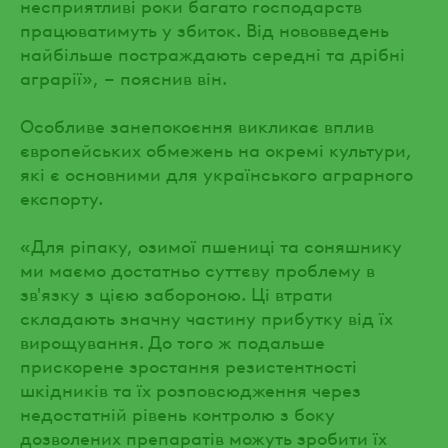
несприятливі роки багато господарств
працюватимуть у збиток. Від нововведень
найбільше постраждають середні та дрібні
аграрії», – пояснив він.
Особливе занепокоєння викликає вплив
європейських обмежень на окремі культури,
які є основними для українського аграрного
експорту.
«Для ріпаку, озимої пшениці та соняшнику
ми маємо достатньо суттєву проблему в
зв'язку з цією забороною. Ці втрати
складають значну частину прибутку від їх
вирощування. До того ж подальше
прискорене зростання резистентності
шкідників та їх розповсюдження через
недостатній рівень контролю з боку
дозволених препаратів можуть зробити їх