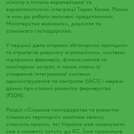
міністр з питань європейської та
євроатлантичної інтеграції Тарас Качка. Разом
із ним до роботи залучені представники
Міністерства економіки, довкілля та
сільського господарства.
У перший день сторони обговорили принципи
та стратегію розвитку агрополітики, системи
підтримки фермерів, фінансування та
моніторинг витрат, а також плани зі
створення інтегрованої системи
адміністрування та контролю (IACS) і мережі
даних про сталий розвиток фермерства
(FSDN).
Розділ «Сільське господарство та розвиток
сільських територій» охоплює велику
кількість правил, які Україна має виконувати
вже з моменту вступу до ЄС. Їхнє правильне