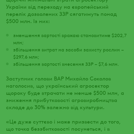
України від переходу на європейський
перелік дозволених ЗЗР сягатимуть понад
$500 млн. Із них:
зменшення вартості врожаю становитиме $202,7
млн;
збільшення витрат на засоби захисту рослин –
$297,6 млн;
збільшення вартості внесення ЗЗР – $7,6 млн.
Заступник голови ВАР Михайло Соколов
наголосив, що український агросектор
щороку буде втрачати не менше $500 млн, а
зниження прибутковості агровиробництва
складе до 30% залежно від культури.
«Це дуже суттєво і може призвести до того,
що точка беззбитковості посунеться, і в