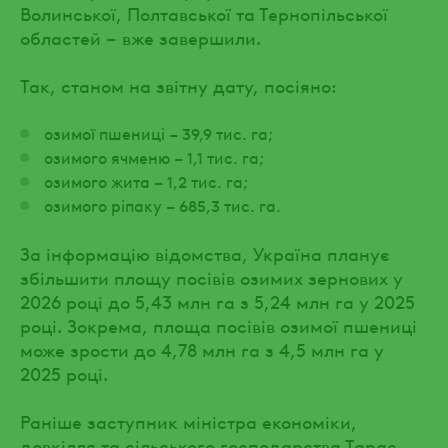
Волинської, Полтавської та Тернопільської
областей – вже завершили.
Так, станом на звітну дату, посіяно:
озимої пшениці – 39,9 тис. га;
озимого ячменю – 1,1 тис. га;
озимого жита – 1,2 тис. га;
озимого ріпаку – 685,3 тис. га.
За інформацію відомства, Україна планує
збільшити площу посівів озимих зернових у
2026 році до 5,43 млн га з 5,24 млн га у 2025
році. Зокрема, площа посівів озимої пшениці
може зрости до 4,78 млн га з 4,5 млн га у
2025 році.
Раніше заступник міністра економіки,
довкілля та сільського господарства Тарас