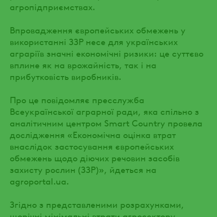
агропідприємствах.
Впровадження європейських обмежень у
використанні ЗЗР несе для українських
аграріїв значні економічні ризики: це суттєво
вплине як на врожайність, так і на
прибутковість виробників.
Про це повідомляє пресслужба
Всеукраїнської аграрної ради, яка спільно з
аналітичним центром Smart Country провела
дослідження «Економічна оцінка втрат
внаслідок застосування європейських
обмежень щодо діючих речовин засобів
захисту рослин (ЗЗР)», йдеться на
agroportal.ua.
Згідно з представленими розрахунками,
щорічні мінімальні втрати агросектору