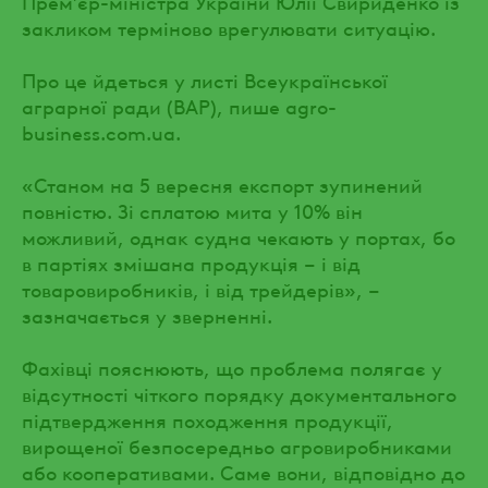
Прем’єр-міністра України Юлії Свириденко із
закликом терміново врегулювати ситуацію.
Про це йдеться у листі Всеукраїнської
аграрної ради (ВАР), пише agro-
business.com.ua.
«Станом на 5 вересня експорт зупинений
повністю. Зі сплатою мита у 10% він
можливий, однак судна чекають у портах, бо
в партіях змішана продукція – і від
товаровиробників, і від трейдерів», –
зазначається у зверненні.
Фахівці пояснюють, що проблема полягає у
відсутності чіткого порядку документального
підтвердження походження продукції,
вирощеної безпосередньо агровиробниками
або кооперативами. Саме вони, відповідно до