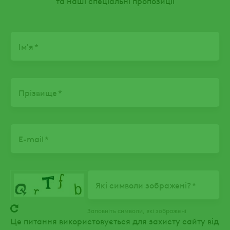
та наші спеціальні пропозиції
Name
Ім'я
Прізвище
E-mail
Які символи зображені?
Заповніть символи, які зображені
Це питання використовується для захисту сайту від