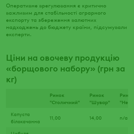
Оперативне врегулювання є критично
важливим для стабільності аграрного
експорту та збереження валютних
надходжень до бюджету країни, підсумували
експерти.
Ціни на овочеву продукцію
«борщового набору» (грн за
кг)
Ринок
Ринок
Рино
"Столичний"
"Шувар"
"Неж
Капуста
11,00
14,00
n/a
білокачанна
Цибуля