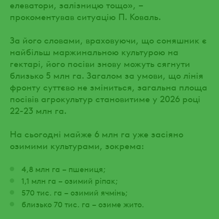
елеватори, залізницю тощо», –
прокоментував ситуацію П. Коваль.
За його словами, враховуючи, що соняшник є
найбільш маржинальною культурою на
гектарі, його посіви знову можуть сягнути
близько 5 млн га. Загалом за умови, що лінія
фронту суттєво не зміниться, загальна площа
посівів агрокультур становитиме у 2026 році
22-23 млн га.
На сьогодні майже 6 млн га уже засіяно
озимими культурами, зокрема:
4,8 млн га – пшениця;
1,1 млн га – озимий ріпак;
570 тис. га – озимий ячмінь;
близько 70 тис. га – озиме жито.