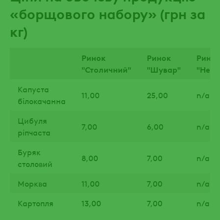
«борщового набору» (грн за
кг)
Ринок
Ринок
Рино
"Столичний"
"Шувар"
"Неж
Капуста
11,00
25,00
n/a
білокачанна
Цибуля
7,00
6,00
n/a
ріпчаста
Буряк
8,00
7,00
n/a
столовий
Морква
11,00
7,00
n/a
Картопля
13,00
7,00
n/a