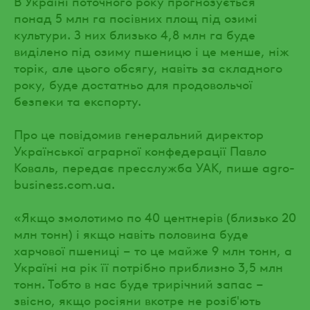
В Україні поточного року прогнозується
понад 5 млн га посівних площ під озимі
культури. З них близько 4,8 млн га буде
виділено під озиму пшеницю і це менше, ніж
торік, але цього обсягу, навіть за складного
року, буде достатньо для продовольчої
безпеки та експорту.
Про це повідомив генеральний директор
Української аграрної конфедерації Павло
Коваль, передає пресслужба УАК, пише agro-
business.com.ua.
«Якщо змолотимо по 40 центнерів (близько 20
млн тонн) і якщо навіть половина буде
харчової пшениці – то це майже 9 млн тонн, а
Україні на рік її потрібно приблизно 3,5 млн
тонн. Тобто в нас буде трирічний запас –
звісно, якщо росіяни вкотре не розіб'ють