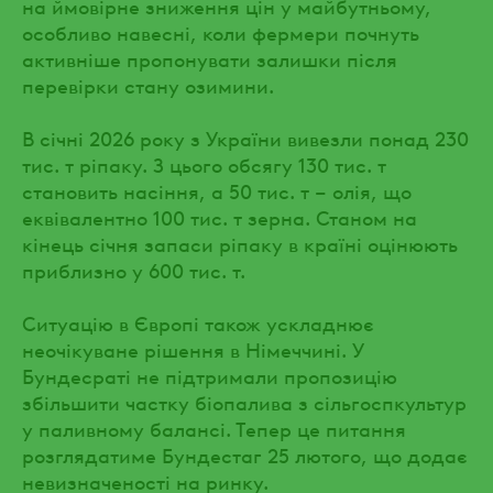
на ймовірне зниження цін у майбутньому,
особливо навесні, коли фермери почнуть
активніше пропонувати залишки після
перевірки стану озимини.
В січні 2026 року з України вивезли понад 230
тис. т ріпаку. З цього обсягу 130 тис. т
становить насіння, а 50 тис. т – олія, що
еквівалентно 100 тис. т зерна. Станом на
кінець січня запаси ріпаку в країні оцінюють
приблизно у 600 тис. т.
Ситуацію в Європі також ускладнює
неочікуване рішення в Німеччині. У
Бундесраті не підтримали пропозицію
збільшити частку біопалива з сільгоспкультур
у паливному балансі. Тепер це питання
розглядатиме Бундестаг 25 лютого, що додає
невизначеності на ринку.