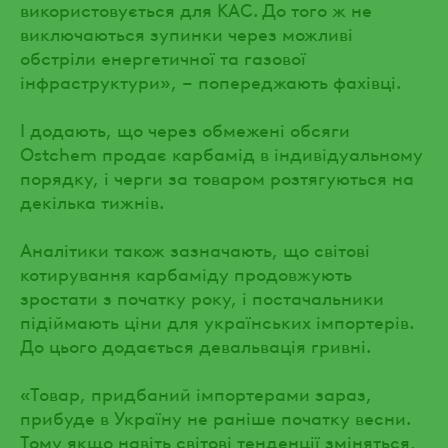
використовується для КАС. До того ж не
виключаються зупинки через можливі
обстріли енергетичної та газової
інфраструктури», – попереджають фахівці.
І додають, що через обмежені обсяги
Ostchem продає карбамід в індивідуальному
порядку, і черги за товаром розтягуються на
декілька тижнів.
Аналітики також зазначають, що світові
котирування карбаміду продовжують
зростати з початку року, і постачальники
підіймають ціни для українських імпортерів.
До цього додається девальвація гривні.
«Товар, придбаний імпортерами зараз,
прибуде в Україну не раніше початку весни.
Тому якщо навіть світові тенденції зміняться,