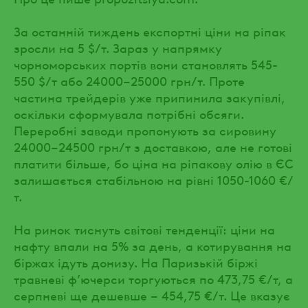
За останній тиждень експортні ціни на ріпак
зросли на 5 $/т. Зараз у напрямку
чорноморських портів вони становлять 545-
550 $/т або 24000–25000 грн/т. Проте
частина трейдерів уже припинила закупівлі,
оскільки сформувала потрібні обсяги.
Переробні заводи пропонують за сировину
24000–24500 грн/т з доставкою, але не готові
платити більше, бо ціна на ріпакову олію в ЄС
залишається стабільною на рівні 1050-1060 €/
т.
На ринок тиснуть світові тенденції: ціни на
нафту впали на 5% за день, а котирування на
біржах ідуть донизу. На Паризькій біржі
травневі ф’ючерси торгуються по 473,75 €/т, а
серпневі ще дешевше – 454,75 €/т. Це вказує