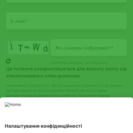
E-mail
Які символи зображені?
Заповніть символи, які зображені
Це питання використовується для захисту сайту від
атоматизованих спам-розсилок
Натискаючи «Надіслати», Ви погоджуєтесь отримувати інформацію
про препарати та сервіси компанії ADAMA. Ви маєте право
відмовитися від підписки в будь-який час. Прочитайте
умови
використання
та
політику конфіденційності
нашого веб-сайту.