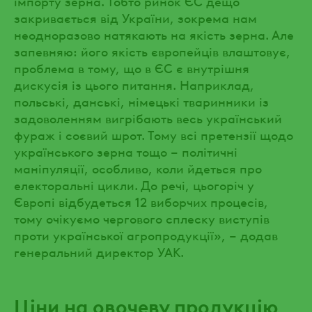
імпорту зерна. Тобто ринок ЄС дещо
закривається від України, зокрема нам
неодноразово натякають на якість зерна. Але
запевняю: його якість європейців влаштовує,
проблема в тому, що в ЄС є внутрішня
дискусія із цього питання. Наприклад,
польські, данські, німецькі тваринники із
задоволенням вигрібають весь український
фураж і соєвий шрот. Тому всі претензії щодо
українського зерна тощо – політичні
маніпуляції, особливо, коли йдеться про
електоральні цикли. До речі, цьогоріч у
Європі відбудеться 12 виборчих процесів,
тому очікуємо чергового сплеску виступів
проти української агропродукції», – додав
генеральний директор УАК.
Ціни на овочеву продукцію