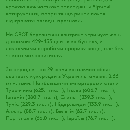
врожаю вже частково закладені в біржові
котирування, попри те що ринок почав
відігравати погодні прогнози.
На CBOT березневий контракт утримується в
діапазоні 429-433 центів за бушель, з
локальними спробами прориву вище, але без
чіткого макросигналу.
За період з 1 по 29 січня загальний обсяг
експорту кукурудзи з України становив 2.66
млн. тонн. Найбільшими імпортерами стали
Туреччина (625.1 тис. т), Італія (606.7 тис. т),
Іспанія (280.7 тис. т), Єгипет (239.3 тис. т),
Туніс (229.3 тис. т), Нідерланди (133.9 тис. т),
Алжир (88.7 тис. т), Бельгія (62.7 тис. т),
Португалія (66.0 тис. т), Ізраїль (76.7 тис. т).