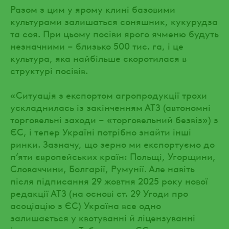
Разом з цим у ярому клині базовими
культурами залишаться соняшник, кукурудза
та соя. При цьому посіви ярого ячменю будуть
незначними – близько 500 тис. га, і це
культура, яка найбільше скоротилася в
структурі посівів.
«Ситуація з експортом агропродукції трохи
ускладнилась із закінченням АТЗ (автономні
торговельні заходи – «торговельний безвіз») з
ЄС, і тепер Україні потрібно знайти інші
ринки. Зазначу, що зерно ми експортуємо до
п’яти європейських країн: Польщі, Угорщини,
Словаччини, Болгарії, Румунії. Але навіть
після підписання 29 жовтня 2025 року нової
редакції АТЗ (на основі ст. 29 Угоди про
асоціацію з ЄС) Україна все одно
залишається у квотуванні й ліцензуванні