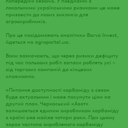
попередніх сезонів. У поєднанні з
локальними українськими ризиками це може
призвести до нових викликів для
агровиробників.
Про це повідомляють аналітики Barva Invest,
йдеться на agroportal.ua.
Вони зазначають, що через ризики дефіциту
під час польових робіт запаси роблять усі –
від торгових компаній до кінцевих
споживачів.
«Питання доступності карбаміду в сезон
буде актуальним і може посунути ціни на
другий план. Черкаський «Азот»
залишається єдиним виробником карбаміду
в країні вже майже чотири роки. При цьому
зараз частина виробленого карбаміду