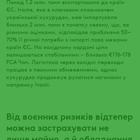
Понад 1.2 млн. тонн експортовано до країн
ЄС. Італія, яка є ключовим споживачем
української кукурудзи, вже імпортувала
близько 2 млн. тонн з початку сезону, що, за
різними оцінками, відповідає приблизно 50–
70% її річної потреби в імпорті поза межами
країн ЄС. На західному кордоні ціни
залишаються стабільними – близько €176-178
FCA Чоп. Логістика через західні переходи
працює з певними обмеженнями, однак
кукурудза продовжує рухатися вагонами у
напрямку Італії.
Від воєнних ризиків відтепер
можна застрахувати не
лише майно, а й обладнання