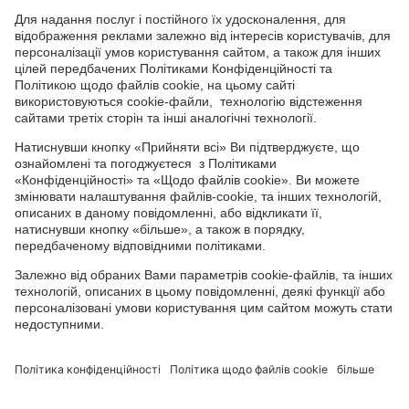
СОЦІАЛЬНІ СЕРВІСИ
Youtube
Facebook
TikTok
Channel
Головний офіс: 04050, м. Київ, вул. М. Пимоненка, 13, БЦ "Форум
Ділове Містечко", офіс 4А/41; тел.: +38 044 232 44 14; e-mail:
ukraine@adama.com
Використовуйте пестициди з обережністю. Завжди читайте
етикетку та інформацію про препарат перед використанням,
звертаючи особливу увагу на додаткові інструкції, піктограми
та повідомлення про небезпеку для безпечного використання
препарату. Інформація та рекомендації, які містяться у тарній
етикетці, ґрунтуються на наявному досвіді, а також на
результатах Державних реєстраційних випробувань. У випадку
будь-яких відхилень від оптимальних параметрів не можна
виключити зміну ефективності препарату, його негативного
впливу на культуру, за що виробник та постачальник
препарату не можуть нести відповідальність