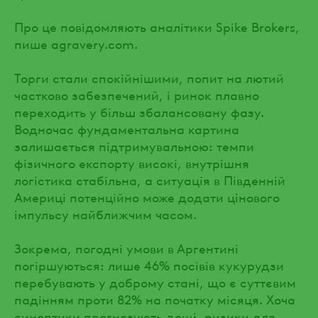
Про це повідомляють аналітики Spike Brokers,
пише agravery.com.
Торги стали спокійнішими, попит на лютий
частково забезпечений, і ринок плавно
переходить у більш збалансовану фазу.
Водночас фундаментальна картина
залишається підтримувальною: темпи
фізичного експорту високі, внутрішня
логістика стабільна, а ситуація в Південній
Америці потенційно може додати цінового
імпульсу найближчим часом.
Зокрема, погодні умови в Аргентині
погіршуються: лише 46% посівів кукурудзи
перебувають у доброму стані, що є суттєвим
падінням проти 82% на початку місяця. Хоча
синоптики прогнозують дощі, ризики для