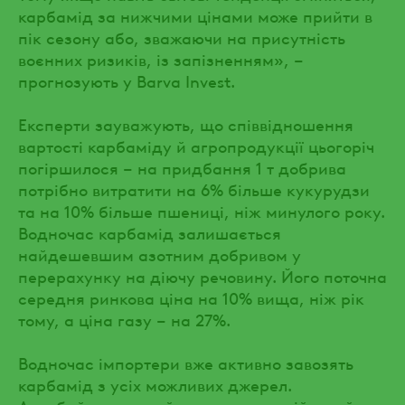
карбамід за нижчими цінами може прийти в
пік сезону або, зважаючи на присутність
воєнних ризиків, із запізненням», –
прогнозують у Barva Invest.
Експерти зауважують, що співвідношення
вартості карбаміду й агропродукції цьогоріч
погіршилося – на придбання 1 т добрива
потрібно витратити на 6% більше кукурудзи
та на 10% більше пшениці, ніж минулого року.
Водночас карбамід залишається
найдешевшим азотним добривом у
перерахунку на діючу речовину. Його поточна
середня ринкова ціна на 10% вища, ніж рік
тому, а ціна газу – на 27%.
Водночас імпортери вже активно завозять
карбамід з усіх можливих джерел.