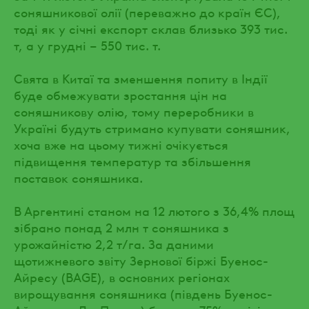
соняшникової олії (переважно до країн ЄС),
тоді як у січні експорт склав близько 393 тис.
т, а у грудні – 550 тис. т.
Свята в Китаї та зменшення попиту в Індії
буде обмежувати зростання цін на
соняшникову олію, тому переробники в
Україні будуть стримано купувати соняшник,
хоча вже на цьому тижні очікується
підвищення температур та збільшення
поставок соняшника.
В Аргентині станом на 12 лютого з 36,4% площ
зібрано понад 2 млн т соняшника з
урожайністю 2,2 т/га. За даними
щотижневого звіту Зернової біржі Буенос-
Айресу (BAGE), в основних регіонах
вирощування соняшника (південь Буенос-