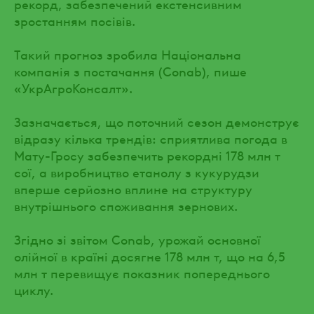
рекорд, забезпечений екстенсивним
зростанням посівів.
Такий прогноз зробила Національна
компанія з постачання (Conab), пише
«УкрАгроКонсалт».
Зазначається, що поточний сезон демонструє
відразу кілька трендів: сприятлива погода в
Мату-Гросу забезпечить рекордні 178 млн т
сої, а виробництво етанолу з кукурудзи
вперше серйозно вплине на структуру
внутрішнього споживання зернових.
Згідно зі звітом Conab, урожай основної
олійної в країні досягне 178 млн т, що на 6,5
млн т перевищує показник попереднього
циклу.