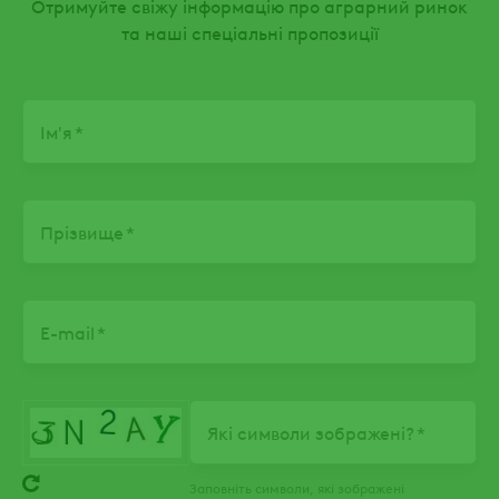
Отримуйте свіжу інформацію про аграрний ринок
та наші спеціальні пропозиції
Name
Ім'я
Прізвище
E-mail
Які символи зображені?
Заповніть символи, які зображені