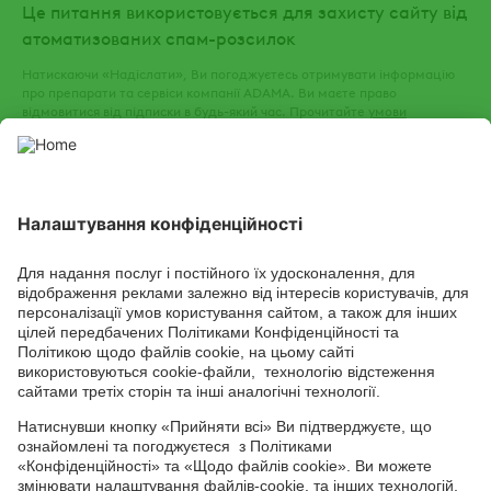
Це питання використовується для захисту сайту від
атоматизованих спам-розсилок
Натискаючи «Надіслати», Ви погоджуєтесь отримувати інформацію
про препарати та сервіси компанії ADAMA. Ви маєте право
відмовитися від підписки в будь-який час. Прочитайте
умови
використання
та
політику конфіденційності
нашого веб-сайту.
СОЦІАЛЬНІ СЕРВІСИ
Youtube
Facebook
TikTok
Channel
Головний офіс: 04050, м. Київ, вул. М. Пимоненка, 13, БЦ "Форум
Ділове Містечко", офіс 4А/41; тел.: +38 044 232 44 14; e-mail:
ukraine@adama.com