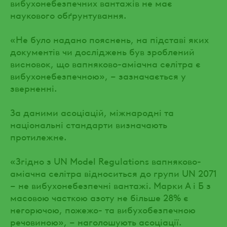
вибухонебезпечних вантажів не має
наукового обґрунтування.
«Не було надано пояснень, на підставі яких
документів чи досліджень був зроблений
висновок, що вапняково-аміачна селітра є
вибухонебезпечною», – зазначається у
зверненні.
За даними асоціацій, міжнародні та
національні стандарти визначають
протилежне.
«Згідно з UN Model Regulations вапняково-
аміачна селітра відноситься до групи UN 2071
– не вибухонебезпечні вантажі. Марки А і Б з
масовою часткою азоту не більше 28% є
негорючою, пожежо- та вибухобезпечною
речовиною», – наголошують асоціації.