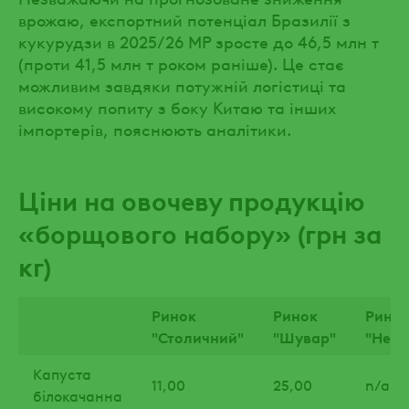
врожаю, експортний потенціал Бразилії з
кукурудзи в 2025/26 МР зросте до 46,5 млн т
(проти 41,5 млн т роком раніше). Це стає
можливим завдяки потужній логістиці та
високому попиту з боку Китаю та інших
імпортерів, пояснюють аналітики.
Ціни на овочеву продукцію
«борщового набору» (грн за
кг)
Ринок
Ринок
Рино
"Столичний"
"Шувар"
"Неж
Капуста
11,00
25,00
n/a
білокачанна