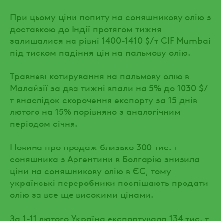
При цьому ціни попиту на соняшникову олію з
доставкою до Індії протягом тижня
залишалися на рівні 1400-1410 $/т CIF Mumbai
під тиском падіння цін на пальмову олію.
Травневі котирування на пальмову олію в
Малайзії за два тижні впали на 5% до 1030 $/
т внаслідок скорочення експорту за 15 днів
лютого на 15% порівняно з аналогічним
періодом січня.
Новина про продаж близько 300 тис. т
соняшника з Аргентини в Болгарію знизила
ціни на соняшникову олію в ЄС, тому
українські переробники поспішають продати
олію за все ще високими цінами.
За 1-11 лютого Україна експортувала 134 тис. т