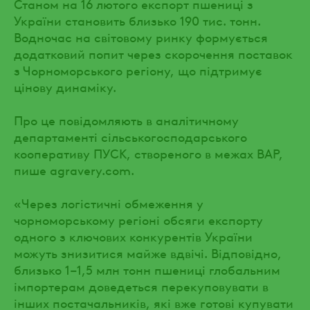
Станом на 16 лютого експорт пшениці з
України становить близько 190 тис. тонн.
Водночас на світовому ринку формується
додатковий попит через скорочення поставок
з Чорноморського регіону, що підтримує
цінову динаміку.
Про це повідомляють в аналітичному
департаменті сільськогосподарського
кооперативу ПУСК, створеного в межах ВАР,
пише agravery.com.
«Через логістичні обмеження у
чорноморському регіоні обсяги експорту
одного з ключових конкурентів України
можуть знизитися майже вдвічі. Відповідно,
близько 1–1,5 млн тонн пшениці глобальним
імпортерам доведеться перекуповувати в
інших постачальників, які вже готові купувати