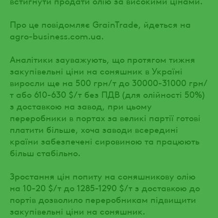
встигнути продати олію за високими цінами.
Про це повідомляє GrainTrade, йдеться на
agro-business.com.ua.
Аналітики зауважують, що протягом тижня
закупівельні ціни на соняшник в Україні
виросли ще на 500 грн/т до 30000-31000 грн/
т або 610-630 $/т без ПДВ (для олійності 50%)
з доставкою на завод, при цьому
переробники в портах за великі партії готові
платити більше, хоча заводи всередині
країни забезпечені сировиною та працюють
більш стабільно.
Зростання цін попиту на соняшникову олію
на 10-20 $/т до 1285-1290 $/т з доставкою до
портів дозволило переробникам підвищити
закупівельні ціни на соняшник.