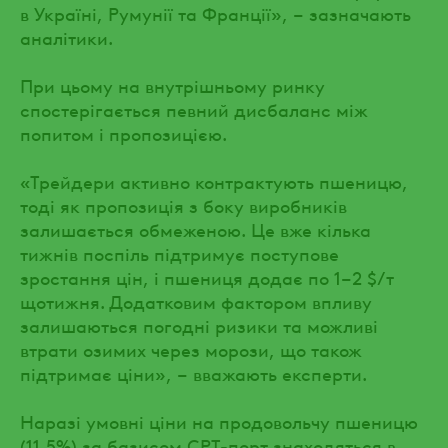
в Україні, Румунії та Франції», – зазначають
аналітики.
При цьому на внутрішньому ринку
спостерігається певний дисбаланс між
попитом і пропозицією.
«Трейдери активно контрактують пшеницю,
тоді як пропозиція з боку виробників
залишається обмеженою. Це вже кілька
тижнів поспіль підтримує поступове
зростання цін, і пшениця додає по 1–2 $/т
щотижня. Додатковим фактором впливу
залишаються погодні ризики та можливі
втрати озимих через морози, що також
підтримає ціни», – вважають експерти.
Наразі умовні ціни на продовольчу пшеницю
(11,5%) за базисом CPT-порт знаходяться в