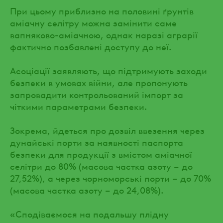
При цьому приблизно на половині ґрунтів
аміачну селітру можна замінити саме
вапняково-аміачною, однак наразі аграрії
фактично позбавлені доступу до неї.
Асоціації заявляють, що підтримують заходи
безпеки в умовах війни, але пропонують
запровадити контрольований імпорт за
чіткими параметрами безпеки.
Зокрема, йдеться про дозвіл ввезення через
дунайські порти за наявності паспорта
безпеки для продукції з вмістом аміачної
селітри до 80% (масова частка азоту – до
27,52%), а через чорноморські порти – до 70%
(масова частка азоту – до 24,08%).
«Сподіваємося на подальшу плідну