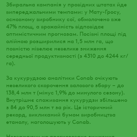
Збиральна кампанія у провідних штатах йде
випереджальними темпами: у Мату-Гросу,
основному виробнику сої, обмолочено вже
47% площ, а врожайність відповідає
оптимістичним прогнозам. Посівні площі під
олійною розширилися на 1,5 млн га, що
повністю нівелює невелике зниження
середньої продуктивності (з 4310 до 4244 кг/
га).
За кукурудзою аналітики Conab очікують
невеликого скорочення валового збору – до
138,4 млн т (мінус 1,9% до минулого сезону).
Внутрішнє споживання кукурудзи збільшено
з 84 до 90,5 млн т за рік. Це історичний
рекорд, викликаний бумом виробництва
етанолу, наголошують у Conab.
Незважаючи на прогнозоване зниження