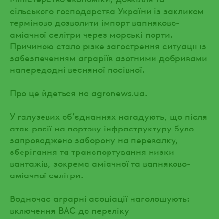
сільського господарства України із закликом
терміново дозволити імпорт вапняково-
аміачної селітри через морські порти.
Причиною стало різке загострення ситуації із
забезпеченням аграріїв азотними добривами
напередодні весняної посівної.
Про це йдеться на agronews.ua.
У галузевих об’єднаннях нагадують, що після
атак росії на портову інфраструктуру було
запроваджено заборону на перевалку,
зберігання та транспортування низки
вантажів, зокрема аміачної та вапняково-
аміачної селітри.
Водночас аграрні асоціації наголошують:
включення ВАС до переліку