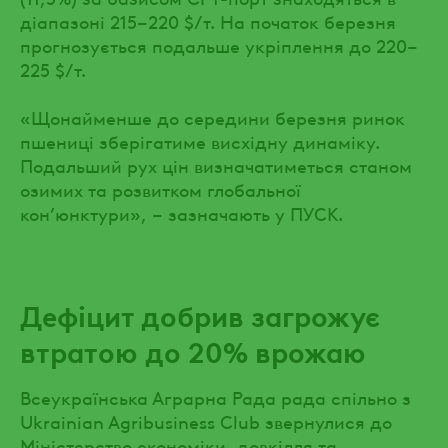
діапазоні 215–220 $/т. На початок березня
прогнозується подальше укріплення до 220–
225 $/т.
«Щонайменше до середини березня ринок
пшениці зберігатиме висхідну динаміку.
Подальший рух цін визначатиметься станом
озимих та розвитком глобальної
кон’юнктури», – зазначають у ПУСК.
Дефіцит добрив загрожує
втратою до 20% врожаю
Всеукраїнська Аграрна Рада рада спільно з
Ukrainian Agribusiness Club звернулися до
Міністерство економіки, довкілля та