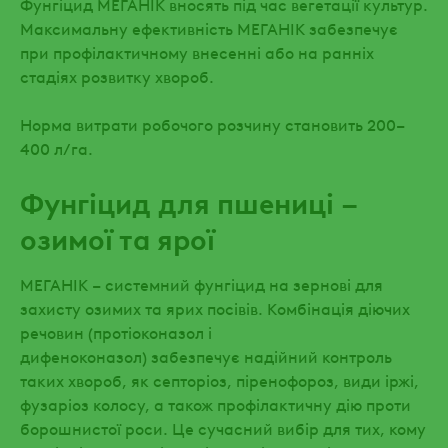
Фунгіцид МЕГАНІК вносять під час вегетації культур.
Максимальну ефективність МЕГАНІК забезпечує
при профілактичному внесенні або на ранніх
стадіях розвитку хвороб.
Норма витрати робочого розчину становить 200–
400 л/га.
Фунгіцид для пшениці –
озимої та ярої
МЕГАНІК – системний фунгіцид на зернові для
захисту озимих та ярих посівів. Комбінація діючих
речовин (протіоконазол і
дифеноконазол) забезпечує надійний контроль
таких хвороб, як септоріоз, піренофороз, види іржі,
фузаріоз колосу, а також профілактичну дію проти
борошнистої роси. Це сучасний вибір для тих, кому