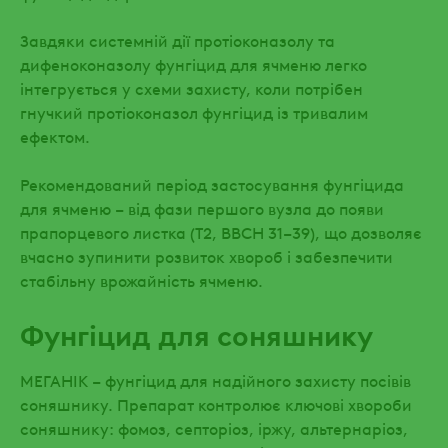
Завдяки системній дії протіоконазолу та
дифеноконазолу фунгіцид для ячменю легко
інтегрується у схеми захисту, коли потрібен
гнучкий протіоконазол фунгіцид із тривалим
ефектом.
Рекомендований період застосування фунгіцида
для ячменю – від фази першого вузла до появи
прапорцевого листка (Т2, ВВСН 31–39), що дозволяє
вчасно зупинити розвиток хвороб і забезпечити
стабільну врожайність ячменю.
Фунгіцид для соняшнику
МЕГАНІК – фунгіцид для надійного захисту посівів
соняшнику. Препарат контролює ключові хвороби
соняшнику: фомоз, септоріоз, іржу, альтернаріоз,