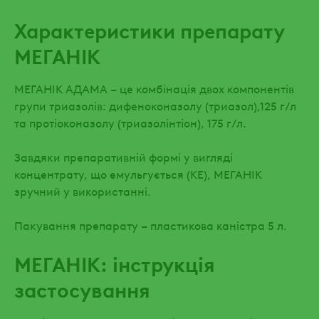
Характеристики препарату
МЕГАНІК
МЕГАНІК АДАМА – це комбінація двох компонентів
групи триазолів: дифеноконазолу (триазол),125 г/л
та протіоконазолу (триазолінтіон), 175 г/л.
Завдяки препаративній формі у вигляді
концентрату, що емульгується (КЕ), МЕГАНІК
зручний у використанні.
Пакування препарату – пластикова каністра 5 л.
МЕГАНІК: інструкція
застосування