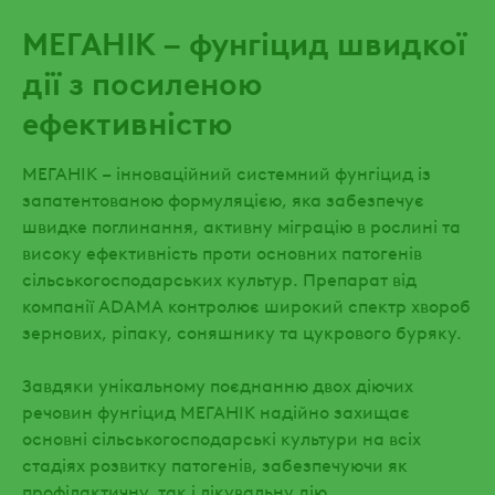
МЕГАНІК – фунгіцид швидкої
дії з посиленою
ефективністю
МЕГАНІК – інноваційний системний фунгіцид із
запатентованою формуляцією, яка забезпечує
швидке поглинання, активну міграцію в рослині та
високу ефективність проти основних патогенів
сільськогосподарських культур. Препарат від
компанії ADAMA контролює широкий спектр хвороб
зернових, ріпаку, соняшнику та цукрового буряку.
Завдяки унікальному поєднанню двох діючих
речовин фунгіцид МЕГАНІК надійно захищає
основні сільськогосподарські культури на всіх
стадіях розвитку патогенів, забезпечуючи як
профілактичну, так і лікувальну дію.