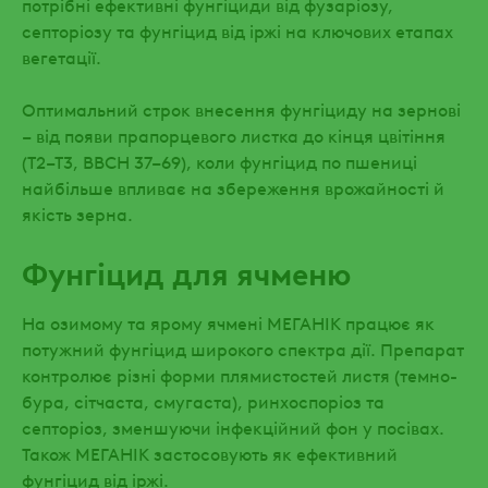
потрібні ефективні фунгіциди від фузаріозу,
септоріозу та фунгіцид від іржі на ключових етапах
вегетації.
Оптимальний строк внесення фунгіциду на зернові
– від появи прапорцевого листка до кінця цвітіння
(Т2–Т3, ВВСН 37–69), коли фунгіцид по пшениці
найбільше впливає на збереження врожайності й
якість зерна.
Фунгіцид для ячменю
На озимому та ярому ячмені МЕГАНІК працює як
потужний фунгіцид широкого спектра дії. Препарат
контролює різні форми плямистостей листя (темно-
бура, сітчаста, смугаста), ринхоспоріоз та
септоріоз, зменшуючи інфекційний фон у посівах.
Також МЕГАНІК застосовують як ефективний
фунгіцид від іржі.