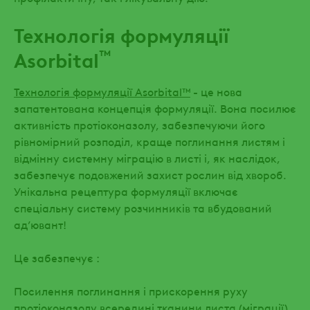
Технологія формуляції
™
Asorbital
Технологія формуляції Asorbital™
- це нова
запатентована концепція формуляції. Вона посилює
активність протіоконазолу, забезпечуючи його
рівномірний розподіл, краще поглинання листям і
відмінну системну міграцію в листі і, як наслідок,
забезпечує подовжений захист рослин від хвороб.
Унікальна рецептура формуляції включає
спеціальну систему розчинників та вбудований
ад’ювант!
Це забезпечує :
Посилення поглинання і прискорення руху
протіоконазолу всередині тканини листа (міграції),