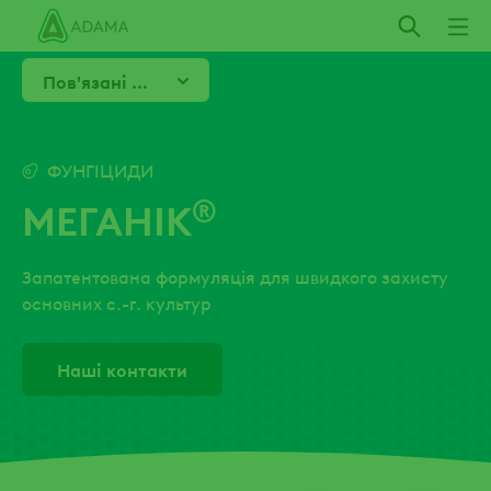
Пропустити
Пов'язані продукти
ФУНГІЦИДИ
®
МЕГАНІК
Запатентована формуляція для швидкого захисту
основних с.-г. культур
Наші контакти