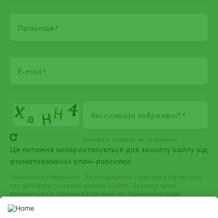
Прізвище
E-mail
Які символи зображені?
Заповніть символи, які зображені
Це питання використовується для захисту сайту від
атоматизованих спам-розсилок
Натискаючи «Надіслати», Ви погоджуєтесь отримувати інформацію
про препарати та сервіси компанії ADAMA. Ви маєте право
відмовитися від підписки в будь-який час. Прочитайте
умови
використання
та
політику конфіденційності
нашого веб-сайту.