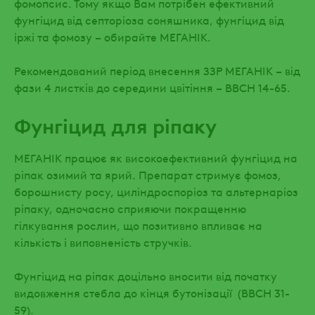
фомопсис. Тому якщо Вам потрібен ефективний
фунгіцид від септоріоза соняшника, фунгіцид від
іржі та фомозу – обирайте МЕГАНІК.
Рекомендований період внесення ЗЗР МЕГАНІК – від
фази 4 листків до середини цвітіння – ВВСН 14-65.
Фунгіцид для ріпаку
МЕГАНІК працює як високоефективний фунгіцид на
ріпак озимий та ярий. Препарат стримує фомоз,
борошнисту росу, циліндроспоріоз та альтернаріоз
ріпаку, одночасно сприяючи покращенню
гілкування рослин, що позитивно впливає на
кількість і виповненість стручків.
Фунгіцид на ріпак доцільно вносити від початку
видовження стебла до кінця бутонізації (ВВСН 31-
59).