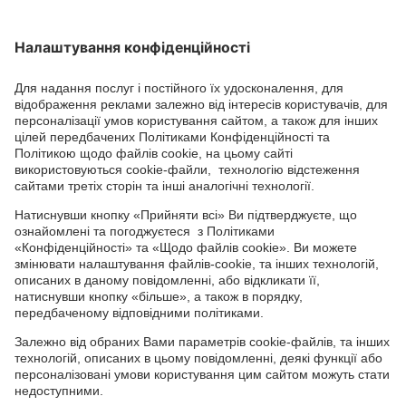
СОЦІАЛЬНІ СЕРВІСИ
Youtube
Facebook
TikTok
Channel
Головний офіс: 04050, м. Київ, вул. М. Пимоненка, 13, БЦ "Форум
Ділове Містечко", офіс 4А/41; тел.: +38 044 232 44 14; e-mail:
ukraine@adama.com
Використовуйте пестициди з обережністю. Завжди читайте
етикетку та інформацію про препарат перед використанням,
звертаючи особливу увагу на додаткові інструкції, піктограми
та повідомлення про небезпеку для безпечного використання
препарату. Інформація та рекомендації, які містяться у тарній
етикетці, ґрунтуються на наявному досвіді, а також на
результатах Державних реєстраційних випробувань. У випадку
будь-яких відхилень від оптимальних параметрів не можна
виключити зміну ефективності препарату, його негативного