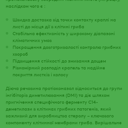
наслідком чого є :
Швидка доставка від точки контакту краплі на
листі до місця дії в клітині гриба
Стабільна ефективність у широкому діапазоні
кліматичних умов
Покращення довготривалості контролю грибних
хвороб
Підвищення стійкості до змивання дощем
Рівномірний розподіл крапель та надійне
покриття листків і колосу
Діюча речовина протіоконазол відноситься до групи
інгібіторів диметилювання (DMI) та діє шляхом
пригнічення специфічного ферменту С14-
деметилази в клітинах грибних патогенів, який
важливий для виробництва стеролу – ключового
компоненту клітинної мембрани гриба. Вирішальне