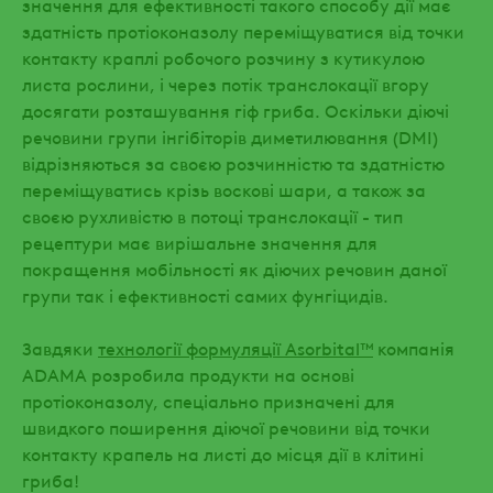
значення для ефективності такого способу дії має
здатність протіоконазолу переміщуватися від точки
контакту краплі робочого розчину з кутикулою
листа рослини, і через потік транслокації вгору
досягати розташування гіф гриба. Оскільки діючі
речовини групи інгібіторів диметилювання (DMI)
відрізняються за своєю розчинністю та здатністю
переміщуватись крізь воскові шари, а також за
своєю рухливістю в потоці транслокації - тип
рецептури має вирішальне значення для
покращення мобільності як діючих речовин даної
групи так і ефективності самих фунгіцидів.
Завдяки
технології формуляції Asorbital™
компанія
ADAMA розробила продукти на основі
протіоконазолу, спеціально призначені для
швидкого поширення діючої речовини від точки
контакту крапель на листі до місця дії в клітині
гриба!