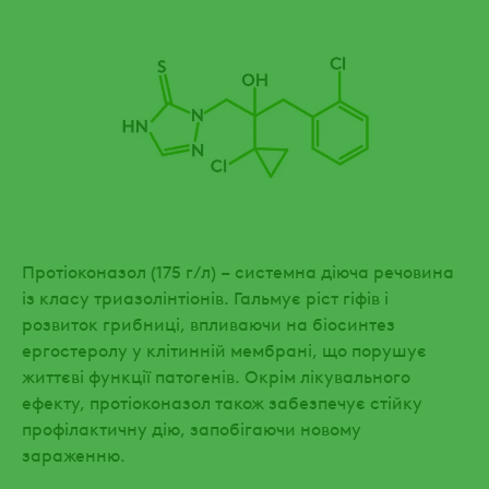
Протіоконазол (175 г/л) – системна діюча речовина
із класу триазолінтіонів. Гальмує ріст гіфів і
розвиток грибниці, впливаючи на біосинтез
ергостеролу у клітинній мембрані, що порушує
життєві функції патогенів. Окрім лікувального
ефекту, протіоконазол також забезпечує стійку
профілактичну дію, запобігаючи новому
зараженню.