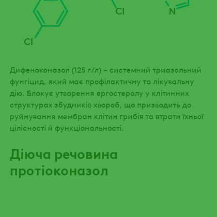
Дифеноконазол (125 г/л) – системний триазольний
фунгіцид, який має профілактичну та лікувальну
дію. Блокує утворення ергостеролу у клітинних
структурах збудників хвороб, що призводить до
руйнування мембран клітин грибів та втрати їхньої
цілісності й функціональності.
Діюча речовина
протіоконазол