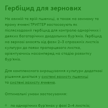
Гербіцид для зернових
На озимій та ярій пшениці, а також на озимому та
ярому ячмені ТРИГГЕР застосовують як
післясходовий гербіцид для контролю однорічних і
деяких багаторічних дводольних бур’янів. Гербіцид
на зернові вносять від фази 2–3 справжніх листків
культури до появи прапорцевого листка,
орієнтуючись насамперед на стадію розвитку
бур’янів.
Для комплексного вирощування культури додаткові
рішення дивіться у
системі захисту пшениці
та
системі захисту ячменю
.
Оптимальні умови застосування:
по однорічних бур’янах у фазі 2–4 листків;