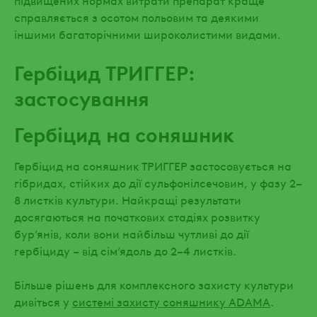
справляється з осотом польовим та деякими
іншими багаторічними широколистими видами.
Гербіцид ТРИГГЕР:
застосування
Гербіцид на соняшник
Гербіцид на соняшник ТРИГГЕР застосовується на
гібридах, стійких до дії сульфонілсечовин, у фазу 2–
8 листків культури. Найкращі результати
досягаються на початкових стадіях розвитку
бур’янів, коли вони найбільш чутливі до дії
гербіциду – від сім’ядоль до 2–4 листків.
Більше рішень для комплексного захисту культури
дивіться у
системі захисту соняшнику ADAMA
.