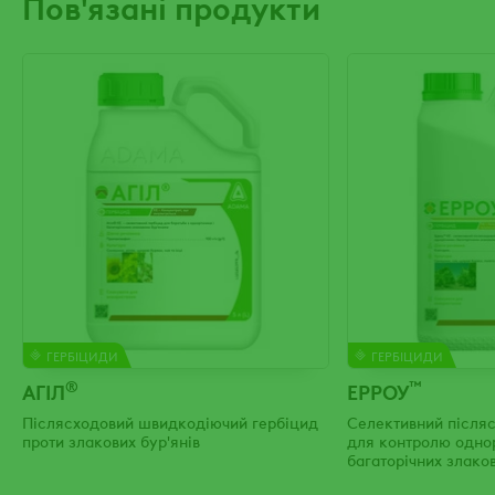
Пов'язані продукти
ГЕРБІЦИДИ
ГЕРБІЦИДИ
®
™
АГІЛ
ЕРРОУ
Післясходовий швидкодіючий гербіцид
Селективний після
проти злакових бур'янів
для контролю однор
багаторічних злаков
посівах соняшнику,