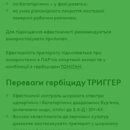
по багаторічних – у фазі розетки;
за умов рівномірного покриття листкової
поверхні робочим розчином.
Для підвищення ефективності рекомендується
використовувати прилипач.
Ефективність препарату підсилюється при
використанні з ПАР на спиртовій основі та у
комбінації з гербіцидом
ТОМІГАН
.
Переваги гербіциду ТРИГГЕР
Ефективний контроль широкого спектра
однорічних і багаторічних дводольних бур’янів,
включаючи види, стійкі до 2,4-Д і 2М-4Х
Висока селективність до зернових культур
дозволяє застосовувати препарат у широкому
діапазоні фаз розвитку культури