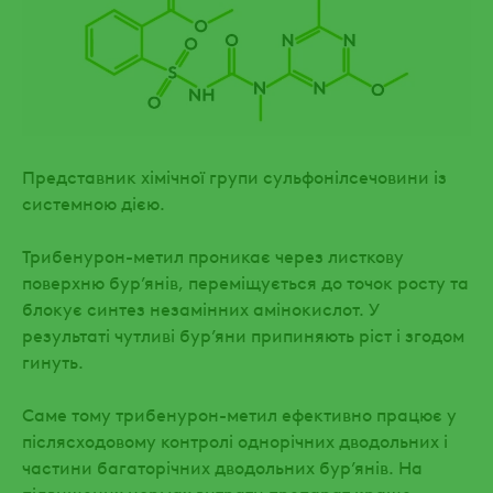
Представник хімічної групи сульфонілсечовини із
системною дією.
Трибенурон-метил проникає через листкову
поверхню бур’янів, переміщується до точок росту та
блокує синтез незамінних амінокислот. У
результаті чутливі бур’яни припиняють ріст і згодом
гинуть.
Саме тому трибенурон-метил ефективно працює у
післясходовому контролі однорічних дводольних і
частини багаторічних дводольних бур’янів. На
підвищених нормах витрати препарат краще