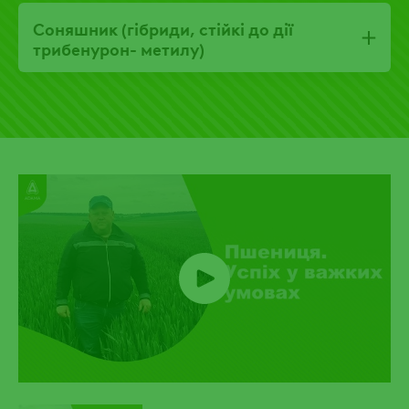
Соняшник (гібриди, стійкі до дії
трибенурон- метилу)