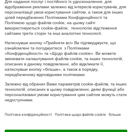
СОЦІАЛЬНІ СЕРВІСИ
Youtube
Facebook
TikTok
Channel
Головний офіс: 04050, м. Київ, вул. М. Пимоненка, 13, БЦ "Форум
Ділове Містечко", офіс 4А/41; тел.: +38 044 232 44 14; e-mail:
ukraine@adama.com
Використовуйте пестициди з обережністю. Завжди читайте
етикетку та інформацію про препарат перед використанням,
звертаючи особливу увагу на додаткові інструкції, піктограми
та повідомлення про небезпеку для безпечного використання
препарату. Інформація та рекомендації, які містяться у тарній
етикетці, ґрунтуються на наявному досвіді, а також на
результатах Державних реєстраційних випробувань. У випадку
будь-яких відхилень від оптимальних параметрів не можна
виключити зміну ефективності препарату, його негативного
впливу на культуру, за що виробник та постачальник
препарату не можуть нести відповідальність