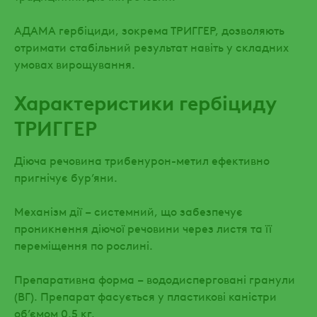
АДАМА гербіциди, зокрема ТРИГГЕР, дозволяють
отримати стабільний результат навіть у складних
умовах вирощування.
Характеристики гербіциду
ТРИГГЕР
Діюча речовина трибенурон-метил ефективно
пригнічує бур’яни.
Механізм дії – системний, що забезпечує
проникнення діючої речовини через листя та її
переміщення по рослині.
Препаративна форма
–
вододисперговані гранули
(ВГ). Препарат фасується у пластикові каністри
об’ємом 0,5 кг.