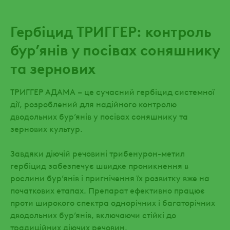
Гербіцид ТРИГГЕР: контроль
бур’янів у посівах соняшнику
та зернових
ТРИГГЕР АДАМА
–
це сучасний гербіцид системної
дії, розроблений для надійного контролю
дводольних бур’янів у посівах соняшнику та
зернових культур.
Завдяки діючій речовині трибенурон-метил
гербіцид забезпечує швидке проникнення в
рослини бур’янів і пригнічення їх розвитку вже на
початкових етапах. Препарат ефективно працює
проти широкого спектра однорічних і багаторічних
дводольних бур’янів, включаючи стійкі до
традиційних діючих речовин.