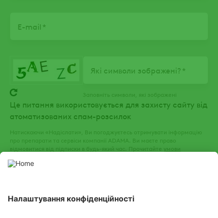
E-mail
Які символи зображені?
Заповніть символи, які зображені
Це питання використовується для захисту сайту від
атоматизованих спам-розсилок
Натискаючи «Надіслати», Ви погоджуєтесь отримувати інформацію
про препарати та сервіси компанії ADAMA. Ви маєте право
відмовитися від підписки в будь-який час. Прочитайте
умови
використання
та
політику конфіденційності
нашого веб-сайту.