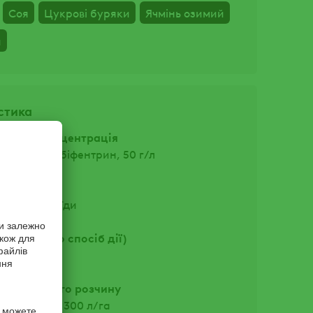
Соя
Цукрові буряки
Ячмінь озимий
й
стика
ина та концентрація
, 250 г/л + біфентрин, 50 г/л
па
ди, піретроїди
ослині (або спосіб дії)
контактний
ати робочого розчину
тури - 200 – 300 л/га