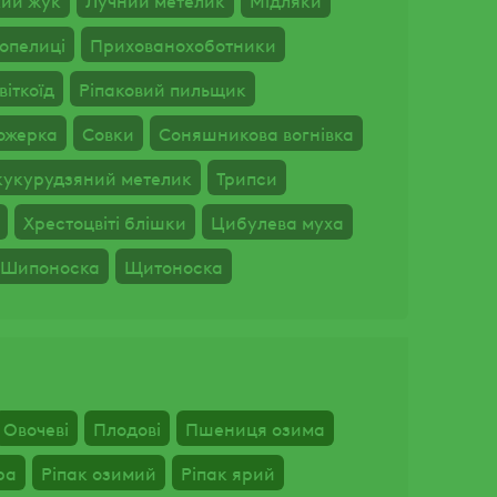
кий жук
Лучний метелик
Мідляки
опелиці
Прихованохоботники
віткоїд
Ріпаковий пильщик
ожерка
Совки
Соняшникова вогнівка
кукурудзяний метелик
Трипси
Хрестоцвіті блішки
Цибулева муха
Шипоноска
Щитоноска
Овочеві
Плодові
Пшениця озима
ра
Ріпак озимий
Ріпак ярий