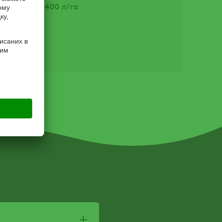
тури - 200 – 400 л/га
аністра 5 л
пляшка 1 л