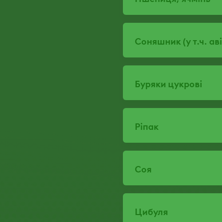
Соняшник (у т.ч. ав
Буряки цукрові
Ріпак
Соя
Цибуля