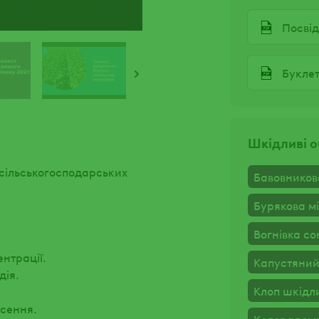
Буклет
Шкідливі о
сільськогосподарських
Бавовников
Бурякова м
Вогнівка с
нтрації.
Капустяний
дія.
Клоп шкідл
сення.