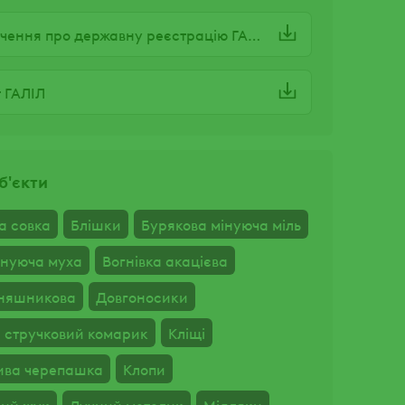
Посвідчення про державну реєстрацію ГАЛІЛ
 ГАЛІЛ
б'єкти
а совка
Блішки
Бурякова мінуюча міль
інуюча муха
Вогнівка акацієва
оняшникова
Довгоносики
 стручковий комарик
Кліщі
ива черепашка
Клопи