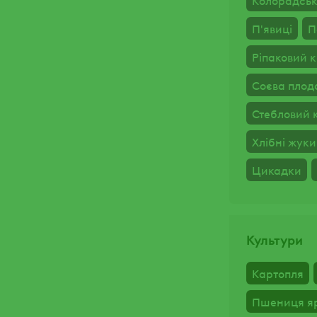
Колорадсь
П'явиці
П
Ріпаковий к
Соєва плод
Стебловий 
Хлібні жуки
Цикадки
Культури
Картопля
Пшениця я