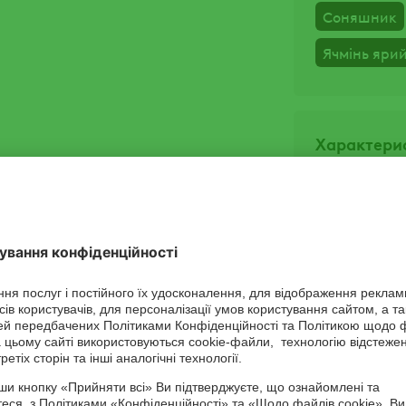
Соняшник
Ячмінь яри
Характери
Діюча речов
імідаклоприд
Хімічна гру
неонікотиної
Розподіл у р
системний, 
Норма витр
польові куль