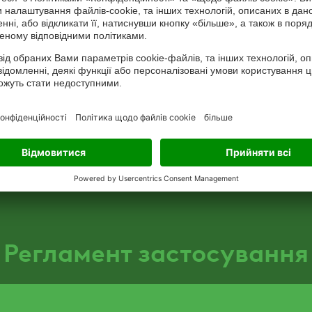
овочеві куль
Пакування
пластикова к
пластикова 
Регламент застосування