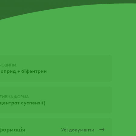
ЕЧОВИНИ
лоприд + біфентрин
АТИВНА ФОРМА
центрат суспензії)
нформація
Усі документи