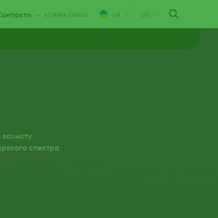
Контакти
ADAMA Global
UA
UK
 захисту
ирокого спектра