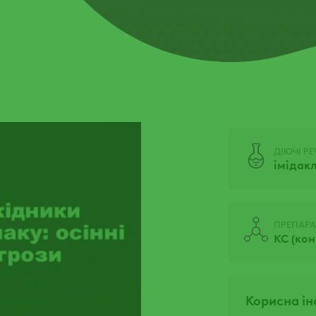
ДІЮЧІ Р
імідак
ПРЕПАР
КС (кон
Корисна і