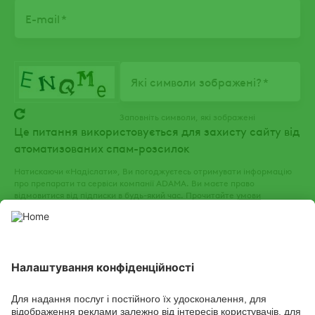
E-mail
Які символи зображені?
Заповніть символи, які зображені
Це питання використовується для захисту сайту від
атоматизованих спам-розсилок
Натискаючи «Надіслати», Ви погоджуєтесь отримувати інформацію
про препарати та сервіси компанії ADAMA. Ви маєте право
відмовитися від підписки в будь-який час. Прочитайте
умови
використання
та
політику конфіденційності
нашого веб-сайту.