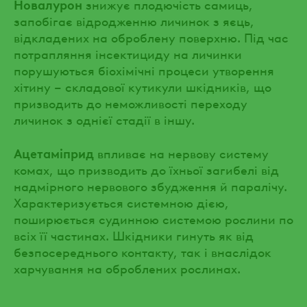
Новалурон
знижує плодючість самиць,
запобігає відродженню личинок з яєць,
відкладених на оброблену поверхню. Під час
потрапляння інсектициду на личинки
порушуються біохімічні процеси утворення
хітину – складової кутикули шкідників, що
призводить до неможливості переходу
личинок з однієї стадії в іншу.
Ацетаміприд
впливає на нервову систему
комах, що призводить до їхньої загибелі від
надмірного нервового збудження й паралічу.
Характеризується системною дією,
поширюється судинною системою рослини по
всіх її частинах. Шкідники гинуть як від
безпосереднього контакту, так і внаслідок
харчування на оброблених рослинах.