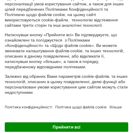
СОЦІАЛЬНІ СЕРВІСИ
Youtube
Facebook
TikTok
Channel
Головний офіс: 04050, м. Київ, вул. М. Пимоненка, 13, БЦ "Форум
Ділове Містечко", офіс 4А/41; тел.: +38 044 232 44 14; e-mail:
ukraine@adama.com
Використовуйте пестициди з обережністю. Завжди читайте
етикетку та інформацію про препарат перед використанням,
звертаючи особливу увагу на додаткові інструкції, піктограми
та повідомлення про небезпеку для безпечного використання
препарату. Інформація та рекомендації, які містяться у тарній
етикетці, ґрунтуються на наявному досвіді, а також на
результатах Державних реєстраційних випробувань. У випадку
будь-яких відхилень від оптимальних параметрів не можна
виключити зміну ефективності препарату, його негативного
впливу на культуру, за що виробник та постачальник
препарату не можуть нести відповідальність
Чуємо
Вивчаємо
Робимо