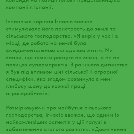
компанії в Іспанії.
Іспанське коріння Ігнасіо значно
стимулювало його пристрасть до землі та
сільського господарства. «Я виріс у час і в
місці, де робота на землі була
фундаментальною складовою життя. Ми
знали, що томати ростуть на землі, а не на
полицях супермаркетів. З раннього дитинства
я був під впливом цієї сільської й аграрної
специфіки, яка згодом розвинула в мені
глибоку шану до важкої праці
агровиробників.
Розмірковуючи про майбутнє сільського
господарства, Ігнасіо вважає, що одним із
найважливіших аспектів у цій галузі є
забезпечення сталого розвитку. «Досягнення