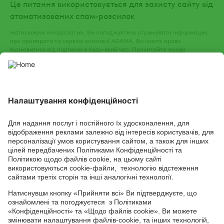
Це питання використовується для захисту сайту від
атоматизованих спам-розсилок
Натискаючи «Надіслати», Ви погоджуєтесь отримувати інформацію
про препарати та сервіси компанії ADAMA. Ви маєте право
відмовитися від підписки в будь-який час. Прочитайте
умови
використання
та
політику конфіденційності
нашого веб-сайту.
СОЦІАЛЬНІ СЕРВІСИ
Youtube
Facebook
TikTok
Channel
Головний офіс: 04050, м. Київ, вул. М. Пимоненка, 13, БЦ "Форум
Ділове Містечко", офіс 4А/41; тел.: +38 044 232 44 14; e-mail:
ukraine@adama.com