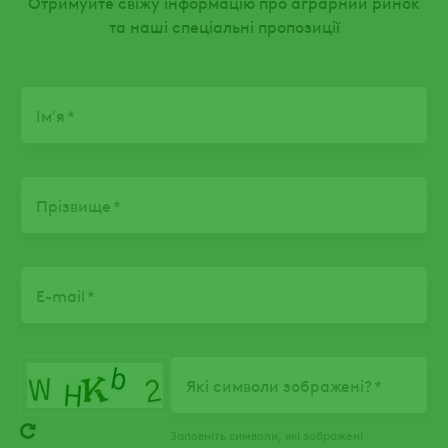
Отримуйте свіжу інформацію про аграрний ринок
та наші спеціальні пропозиції
Name
Ім'я
Прізвище
E-mail
Які символи зображені?
Заповніть символи, які зображені