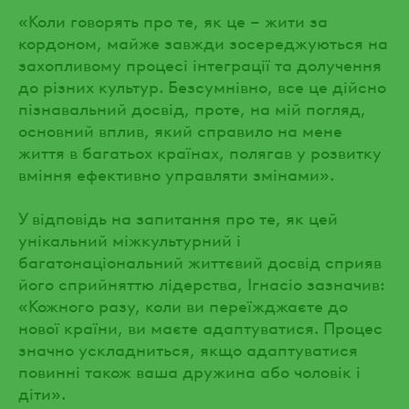
«Коли говорять про те, як це – жити за
кордоном, майже завжди зосереджуються на
захопливому процесі інтеграції та долучення
до різних культур. Безсумнівно, все це дійсно
пізнавальний досвід, проте, на мій погляд,
основний вплив, який справило на мене
життя в багатьох країнах, полягав у розвитку
вміння ефективно управляти змінами».
У відповідь на запитання про те, як цей
унікальний міжкультурний і
багатонаціональний життєвий досвід сприяв
його сприйняттю лідерства, Ігнасіо зазначив:
«Кожного разу, коли ви переїжджаєте до
нової країни, ви маєте адаптуватися. Процес
значно ускладниться, якщо адаптуватися
повинні також ваша дружина або чоловік і
діти».