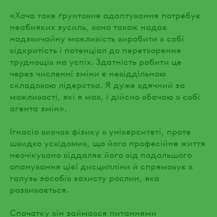
«Хоча таке ґрунтовне адаптування потребує
неабияких зусиль, воно також надає
надзвичайну можливість виробити в собі
відкритість і потенціал до перетворення
труднощів на успіх. Здатність робити це
через численні зміни є невіддільною
складовою лідерства. Я дуже вдячний за
можливості, які я мав, і дійсно вбачаю в собі
агента змін».
Ігнасіо вивчав фізику в університеті, проте
швидко усвідомив, що його професійне життя
неочікувано віддаляє його від подальшого
опанування цієї дисципліни й спрямовує в
галузь засобів захисту рослин, яка
розвивається.
Спочатку він займався питаннями