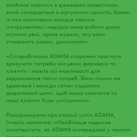
особливі навички з джазовим колективом,
який складається з віртуозних солістів. Кожен
із них майстерно володіє певним
інструментом і нерідко може робити дивні
музичні речі, проте музика, яку вони
створюють разом, досконала».
«Співробітники ADAMA старанно прагнуть
зрозуміти потреби місцевих фермерів та
клієнтів і мають всі можливості для
задоволення таких потреб. Вони ніколи не
здаються і завжди готові подолати
додатковий шлях, щоб наша компанія та
наші клієнти були успішними».
Розмірковуючи про сталий успіх ADAMA,
Ігнасіо зазначив: «Найбільше надихає
спостерігати, як ADAMA випереджає у темпах
зростання агрохімічну галузь протягом