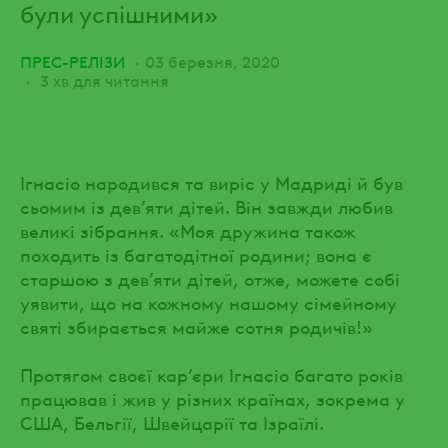
були успішними»
ПРЕС-РЕЛІЗИ
03 березня, 2020
3 хв для читання
Ігнасіо народився та виріс у Мадриді й був
сьомим із дев’яти дітей. Він завжди любив
великі зібрання. «Моя дружина також
походить із багатодітної родини; вона є
старшою з дев’яти дітей, отже, можете собі
уявити, що на кожному нашому сімейному
святі збирається майже сотня родичів!»
Протягом своєї кар’єри Ігнасіо багато років
працював і жив у різних країнах, зокрема у
США, Бельгії, Швейцарії та Ізраїлі.