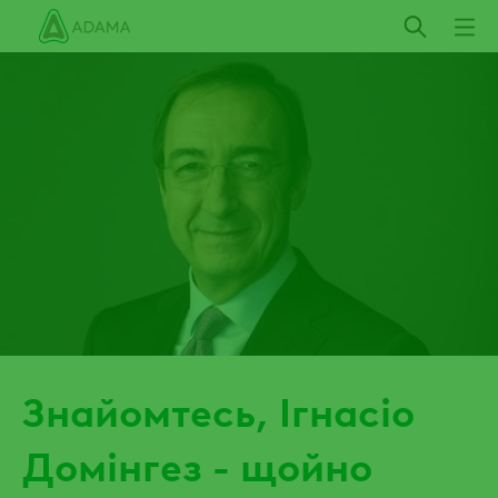
Пропустити
Знайомтесь, Ігнасіо
Домінгез - щойно