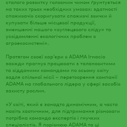
сталого розвитку головним чином ґрунтується
на таких трьох необхідних умовах: здатності
споживачів скоригувати споживчі звички й
купувати більше місцевої продукції,
зменшенні нашого «вуглецевого сліду» та
усвідомленні екологічних проблем в
агроекосистемі».
Протягом своєї кар’єри в ADAMA Ігнасіо
завжди прагнув працювати з талановитими
та відданими командами по всьому світу
задля спільної місії – перетворення компанії
ADAMA на глобального лідера у сфері засобів
захисту рослин.
«У світі, який є занадто динамічним, а часто
навіть хаотичним, для підтримання рівноваги
потрібна команда експертів і гнучких
спеціалістів. Я порівнюю ADAMA та ці