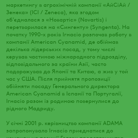
маркетингу в агрохімічній компанії «АйСіАй /
Зенека» (ICI / Zeneca), яка згодом
об’єдналася з «Новартіс» (Novartis) і
перетворилася на «Сингенту» (Syngenta). На
початку 1990-х років Ігнасіо розпочав роботу в
компанії American Cyanamid, де обіймав
декілька лідерських посад, у тому числі
керував частиною міжнародного підрозділу,
відповідального за країни Азії, часто
подорожував до Японії та Китаю, а жив у той
час у США. Після прийнятя пропозиції
обійняти посаду Генерального директора
American Cyanamid в Іспанії та Португалії,
Ігнасіо разом із родиною повернулися до
рідного Мадриду.
У січні 2001 р. керівництво компанії ADAMA
запропонувало Ігнасіо приєднатися до
команди на позиції Голови представництва