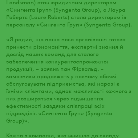
Landsman) став юридичним директором
«Сингента Груп» (Syngenta Group), а Лаура
Робертс (Laure Roberts) стала директором із
персоналу «Сингента Груп» (Syngenta Group).
«Я радий, що наша нова організація готова
принести різноманіття, експертні знання й
досвід наших команд для сталого
забезпечення конкурентоспроможної
продукції, – заявив пан Фірвальд. –
замовники продовжать у повному обсязі
обслуговувати підприємства, які наразі є
їхніми клієнтами, однак можливості кожного з
них розширяться через підвищення
ефективності завдяки співпраці всіх
підрозділів «Сингента Груп» (Syngenta
Group)».
Кожна з компаній, яка ввійшла до складу