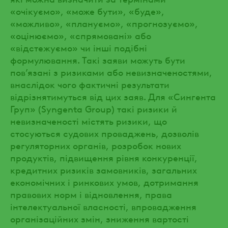
«очікуємо», «може бути», «буде»,
«можливо», «плануємо», «прогнозуємо»,
«оцінюємо», «спрямовані» або
«відстежуємо» чи інші подібні
формулювання. Такі заяви можуть бути
пов’язані з ризиками або невизначеностями,
внаслідок чого фактичні результати
відрізнятимуться від цих заяв. Для «Сингента
Груп» (Syngenta Group) такі ризики й
невизначеності містять ризики, що
стосуються судових проваджень, дозволів
регуляторних органів, розробок нових
продуктів, підвищення рівня конкуренції,
кредитних ризиків замовників, загальних
економічних і ринкових умов, дотримання
правових норм і відновлення, права
інтелектуальної власності, впровадження
організаційних змін, зниження вартості