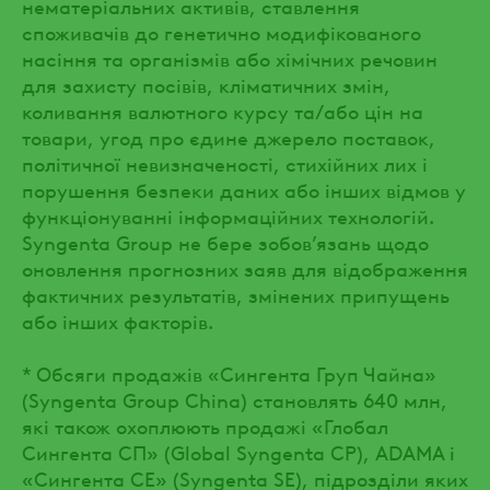
нематеріальних активів, ставлення
споживачів до генетично модифікованого
насіння та організмів або хімічних речовин
для захисту посівів, кліматичних змін,
коливання валютного курсу та/або цін на
товари, угод про єдине джерело поставок,
політичної невизначеності, стихійних лих і
порушення безпеки даних або інших відмов у
функціонуванні інформаційних технологій.
Syngenta Group не бере зобов’язань щодо
оновлення прогнозних заяв для відображення
фактичних результатів, змінених припущень
або інших факторів.
* Обсяги продажів «Сингента Груп Чайна»
(Syngenta Group China) становлять 640 млн,
які також охоплюють продажі «Глобал
Сингента СП» (Global Syngenta CP), ADAMA і
«Сингента СЕ» (Syngenta SE), підрозділи яких