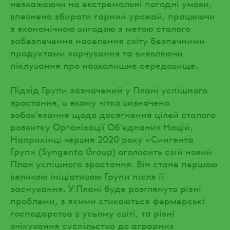
незважаючи на екстремальні погодні умови,
впевнено збирати гарний урожай, працюючи
з економічною вигодою з метою сталого
забезпечення населення світу безпечними
продуктами харчування та виявляючи
піклування про навколишнє середовище.
Підхід Групи зазначений у Плані успішного
зростання, в якому чітко визначено
зобов’язання щодо досягнення цілей сталого
розвитку Організації Об’єднаних Націй.
Наприкінці червня 2020 року «Сингента
Груп» (Syngenta Group) оголосить свій новий
План успішного зростання. Він стане першою
великою ініціативою Групи після її
заснування. У Плані буде розглянуто різні
проблеми, з якими стикаються фермерські
господарства в усьому світі, та різні
очікування суспільства до аграрних