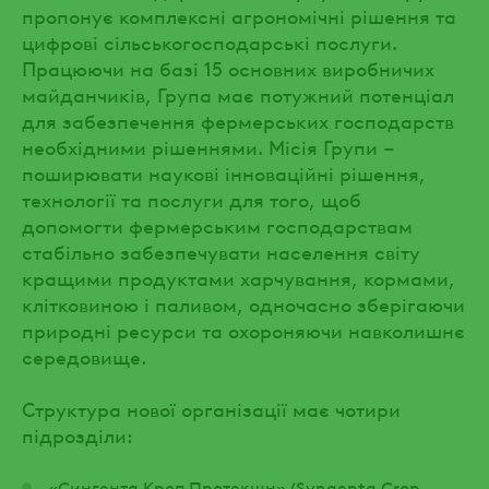
пропонує комплексні агрономічні рішення та
цифрові сільськогосподарські послуги.
Працюючи на базі 15 основних виробничих
майданчиків, Група має потужний потенціал
для забезпечення фермерських господарств
необхідними рішеннями. Місія Групи –
поширювати наукові інноваційні рішення,
технології та послуги для того, щоб
допомогти фермерським господарствам
стабільно забезпечувати населення світу
кращими продуктами харчування, кормами,
клітковиною і паливом, одночасно зберігаючи
природні ресурси та охороняючи навколишнє
середовище.
Структура нової організації має чотири
підрозділи:
«Сингента Кроп Протекшн» (Syngenta Crop