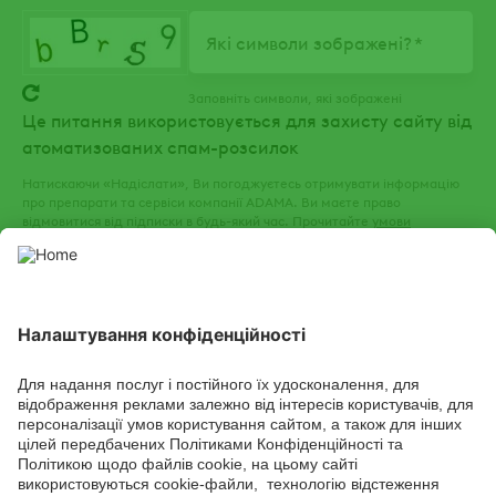
Які символи зображені?
Заповніть символи, які зображені
Це питання використовується для захисту сайту від
атоматизованих спам-розсилок
Натискаючи «Надіслати», Ви погоджуєтесь отримувати інформацію
про препарати та сервіси компанії ADAMA. Ви маєте право
відмовитися від підписки в будь-який час. Прочитайте
умови
використання
та
політику конфіденційності
нашого веб-сайту.
СОЦІАЛЬНІ СЕРВІСИ
Youtube
Facebook
TikTok