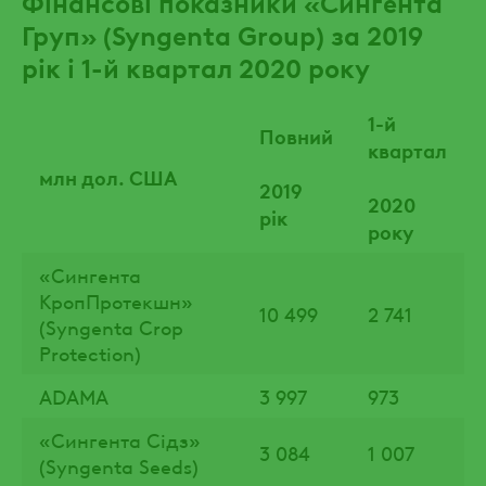
Фінансові показники «Сингента
Груп» (Syngenta Group) за 2019
рік і 1-й квартал 2020 року
1-й
Повний
квартал
млн дол. США
2019
2020
рік
року
«Сингента
КропПротекшн»
10 499
2 741
(Syngenta Crop
Protection)
ADAMA
3 997
973
«Сингента Сідз»
3 084
1 007
(Syngenta Seeds)