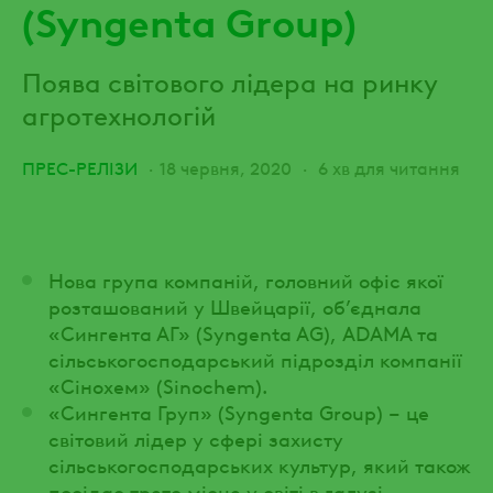
(Syngenta Group)
Поява світового лідера на ринку
агротехнологій
ПРЕС-РЕЛІЗИ
18 червня, 2020
6 хв для читання
Нова група компаній, головний офіс якої
розташований у Швейцарії, об’єднала
«Сингента АГ» (Syngenta AG), ADAMA та
сільськогосподарський підрозділ компанії
«Сінохем» (Sinochem).
«Сингента Груп» (Syngenta Group) – це
світовий лідер у сфері захисту
сільськогосподарських культур, який також
посідає третє місце у світі в галузі