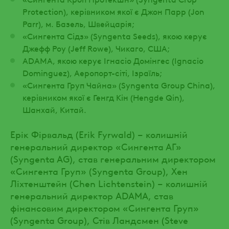
Protection), керівником якої є Джон Парр (Jon
Parr), м. Базель, Швейцарія;
«Сингента Сідз» (Syngenta Seeds), якою керує
Джефф Роу (Jeff Rowe), Чикаго, США;
ADAMA, якою керує Ігнасіо Домінгес (Ignacio
Dominguez), Аеропорт-сіті, Ізраїль;
«Сингента Груп Чайна» (Syngenta Group China),
керівником якої є Генгд Кін (Hengde Qin),
Шанхай, Китай.
Ерік Фірвальд (Erik Fyrwald) – колишній
генеральний директор «Сингента АГ»
(Syngenta AG), став генеральним директором
«Сингента Груп» (Syngenta Group), Хен
Ліхтенштейн (Chen Lichtenstein) – колишній
генеральний директор ADAMA, став
фінансовим директором «Сингента Груп»
(Syngenta Group), Стів Ландсмен (Steve