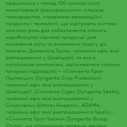
працівників у понад 100 країнах світу
намагаються трансформувати сільське
господарство, створюючи революційні
продукти і технології, що відіграють життєво
важливу роль для забезпечення сталого
виробництва харчової продукції для
населення світу та виявляючи повагу до
планети. Діяльність Групи, головний офіс якої
розташований у Швейцарії, та яка є
китайською компанією, здійснюється силами
чотирьох підрозділів – «Сингента Кроп
Протекшн» (Syngenta Crop Protection),
головний офіс якої розташований у
Швейцарії, (Сингента Сідз» (Syngenta Seeds),
головний офіс якої розташований у
Сполучених Штатах Америки,
ADAMA,
головний офіс якої розташований в Ізраїлі, і
«Сингента Груп Чайна» (Syngenta Group
China), що впровадила передові методи