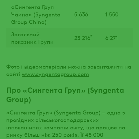
«Сингента Груп
Чайна» (Syngenta
5 636
1 550
Group China)
Загальний
*
23 216
6 271
показник Групи
Фото і відеоматеріали можна завантажити на
сайті
www.syngentagroup.com
Про «Сингента Груп» (Syngenta
Group)
«Сингента Груп» (Syngenta Group) – одна з
провідних сільськогосподарських
інноваційних компаній світу, що працює на
ринку більш ніж 250 років. Її 48 000