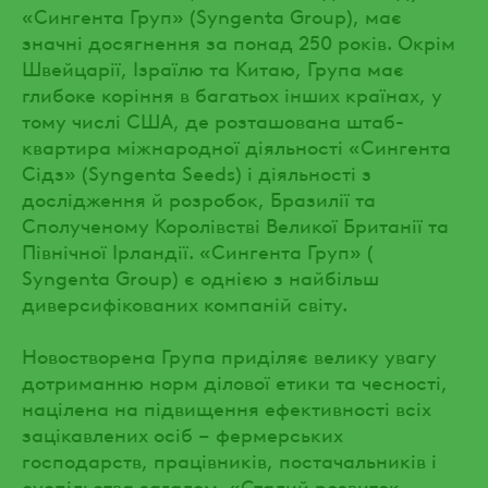
«Сингента Груп» (Syngenta Group), має
значні досягнення за понад 250 років. Окрім
Швейцарії, Ізраїлю та Китаю, Група має
глибоке коріння в багатьох інших країнах, у
тому числі США, де розташована штаб-
квартира міжнародної діяльності «Сингента
Сідз» (Syngenta Seeds) і діяльності з
дослідження й розробок, Бразилії та
Сполученому Королівстві Великої Британії та
Північної Ірландії. «Сингента Груп» (
Syngenta Group) є однією з найбільш
диверсифікованих компаній світу.
Новостворена Група приділяє велику увагу
дотриманню норм ділової етики та чесності,
націлена на підвищення ефективності всіх
зацікавлених осіб – фермерських
господарств, працівників, постачальників і
суспільства загалом. «Сталий розвиток