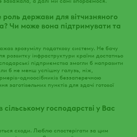
 заважала, а далі ми самі впораємося.
е роль держави для вітчизняного
а? Чи може вона підтримувати та
ажав зрозумілу податкову систему. Не бачу
ля розвитку інфраструктури країни достатньо
осподарські підприємства змогли б направити
али б не менш успішну галузь, ніж,
ермерів-одноосібників беззаперечною
я заготівельних пунктів для здачі готової
в сільському господарстві у Вас
яються сходи. Люблю спостерігати за цим