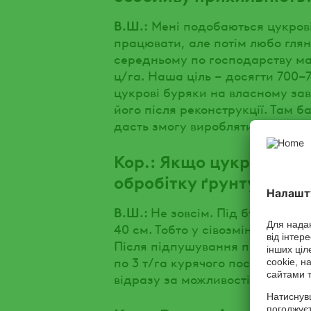
В.Ш.:
Мені подобаються цукрові
працювати, але потім любо глян
середньому по господарству м
ц/га. Наша ціль – досягти 700–
цукрові буряки на власному зав
його після реконструкції. Там б
дасть змогу виробляти нам цуко
Кор.: Якщо цукрові бур
обробітку ґрунту пере
В.Ш.:
Не зовсім. Під буряки зд
40 см. Тобто у сівозміні такий 
Після підпушування під буряки
по 3 т/га курячого посліду. По
відразу за можливості, проводи