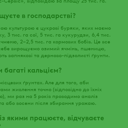
Сервіс», відповідаю за площу 25 тис. га.
ощуєте в господарстві?
ною культурою є цукрові буряки, яких маємо
ку, 3 тис. га сої, 5 тис. га кукурудзи, 6,4 тис.
ячменю, 2–2,5 тис. га кормових бобів. Це все
я себе вирощуємо озимий ячмінь, пшеницю,
ь вапнякові та дерново-підзолисті ґрунти.
и багаті кальцієм?
місцевих ґрунтах. Але для того, аби
ми живлення точно (відповідно до їхніх
), ми раз на 5 років проводимо аналіз
іта або восени після збирання урожаю.
, із якими працюєте, відчуваєте
?