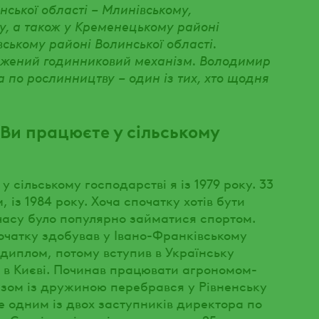
нської області – Млинівському,
у, а також у Кременецькому районі
івському районі Волинської області.
джений годинниковий механізм. Володимир
по рослинництву – один із тих, хто щодня
Ви працюєте у сільському
у сільському господарстві я із 1979 року. 33
із 1984 року. Хоча спочатку хотів бути
 часу було популярно займатися спортом.
очатку здобував у Івано-Франківському
 диплом, потому вступив в Українську
 в Києві. Починав працювати агрономом-
азом із дружиною перебрався у Рівненську
 одним із двох заступників директора по