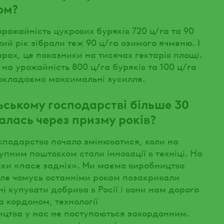
ом?
рожайність цукрових буряків 720 ц/га та 90
ий рік зібрали теж 90 ц/га озимого ячменю. І
арах, це показники на тисячах гектарів площі.
на урожайність 800 ц/га буряків та 100 ц/га
докладаємо максимальні зусилля.
льському господарстві більше 30
валась через призму років?
сподарство почало змінюватися, коли на
упним поштовхом стали інновації в техніці. На
ніки «пасе задніх». Ми маємо виробництво
але чомусь останніми рокам позакривали
і купувати добрива в Росії і вони нам дорого
а кордоном, технології
ицтва у нас не поступаються закордонним.