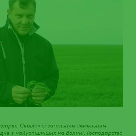
кспрес-Сервіс» із загальним земельним
одне з найуспішніших на Волині. Господарство