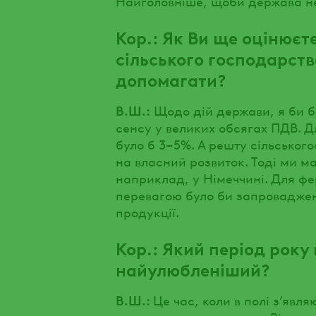
Найголовніше, щоби держава не
Кор.: Як Ви ще оцінюєт
сільського господарств
допомагати?
В.Ш.:
Щодо дій держави, я би б
сенсу у великих обсягах ПДВ. Д
було б 3–5%. А решту сільськог
на власний розвиток. Тоді ми м
наприклад, у Німеччині. Для ф
перевагою було би запровадженн
продукції.
Кор.: Який період року 
найулюбленіший?
В.Ш.:
Це час, коли в полі з’явл