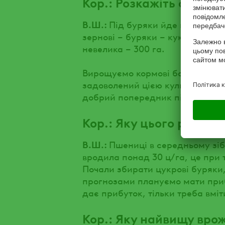
Кор.: Розкажіть схему с
В.Ш.:
Під буряки йде в основном
зернові – буряки – кукурудза – 
невелика – 300 га.
Вирощуємо кормові боби для по
задоволений цією культурою. Це
добрий попередник під усі куль
Кор.: Яку цього року м
В.Ш.:
Пшениці в середньому зіб
вродила понад 30 ц/га, це при т
Почали збирати цукрові буряки
прогнозами плануємо мати приб
дає прибуток, тільки треба вмі
Кор.: Яку найвищу врож