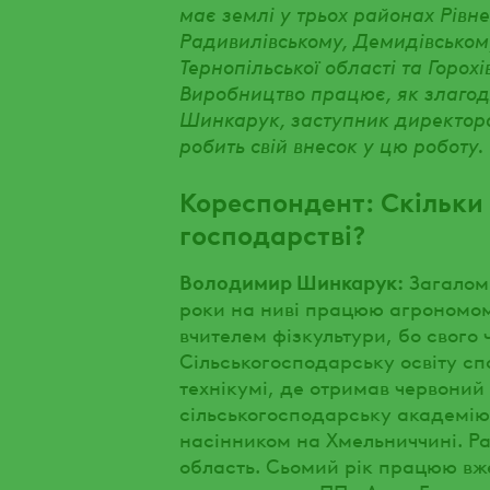
має землі у трьох районах Рівне
Радивилівському, Демидівськом
Тернопільської області та Горох
Виробництво працює, як злаго
Шинкарук, заступник директора 
робить свій внесок у цю роботу.
Кореспондент: Скільки 
господарстві?
Володимир Шинкарук:
Загалом 
роки на ниві працюю агрономом, 
вчителем фізкультури, бо свого
Сільськогосподарську освіту сп
технікумі, де отримав червоний
сільськогосподарську академію
насінником на Хмельниччині. Р
область. Сьомий рік працюю вже