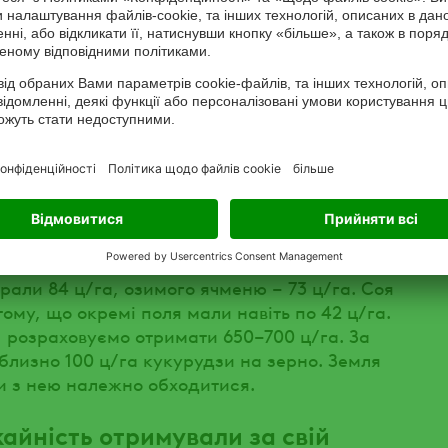
івозміни
у частина сої, пшениці й ріпаку. Озимі
соя – зернові. Є ще кормова група, але
треб тваринництва. Я, як агроном, дуже
 потужний азотфіксатор, а відтак уже
тури.
али врожайність?
рали 84 ц/га, озимого ячменю – 73 ц/га. Соя
ому, що окремі поля мали навіть по 42 ц/га.
, розраховуємо отримати 650–700 ц/га. За
лизно 100 ц/га кукурудзи на зерно. Земля
ти з нею належно обходитися.
айність отримували за свій