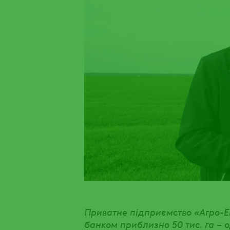
Приватне підприємство «Агро-Е
банком приблизно 50 тис. га – 