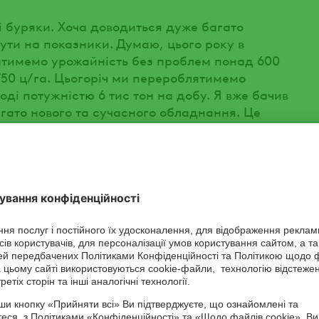
 буряки. Хоча доводиться дуже багато
ути на показники. Думаю, цього року в
атимемо урожайність без проблем понад 600
750 ц/га. Цьогоріч ми перероблятимемо
оді потужністю 6 тис тон на добу. Я вже бачив
агато нового та сучасного обладнання. Це
р найвищої якості.
яки є основною культурою, то в
важає оранка?
ійснюємо глибоке розпушування на глибину
обробіток припадає один раз на 3–4 роки.
 розкидаємо мінеральні добрива та вносимо
верхню ґрунту вирівнюємо КПС. Навесні,
мо закриття вологи.