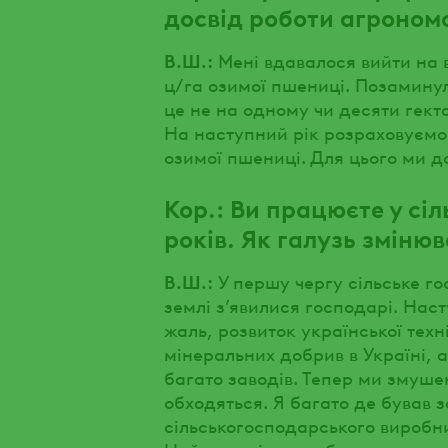
досвід роботи агроном
В.Ш.:
Мені вдавалося вийти на в
ц/га озимої пшениці. Позаминул
це не на одному чи десяти гект
На наступний рік розраховуємо 
озимої пшениці. Для цього ми 
Кор.: Ви працюєте у сі
років. Як галузь зміню
В.Ш.:
У першу чергу сільське го
землі з’явилися господарі. Наст
жаль, розвиток української тех
мінеральних добрив в Україні, 
багато заводів. Тепер ми змушен
обходяться. Я багато де бував з
сільськогосподарського виробн