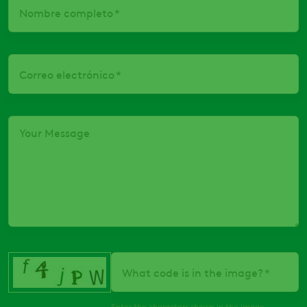
Nombre completo
Correo electrónico
Your Message
What code is in the image?
Enter the characters shown in the image.