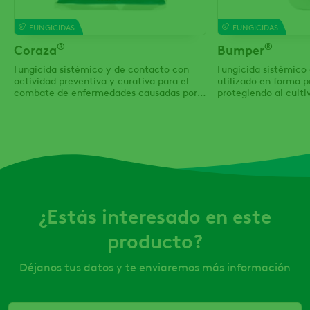
FUNGICIDAS
FUNGICIDAS
®
®
Coraza
Bumper
Fungicida sistémico y de contacto con
Fungicida sistémico
actividad preventiva y curativa para el
utilizado en forma p
combate de enfermedades causadas por
protegiendo al culti
oomicetos en cultivo de papa.
la enfermedad, o cur
desarrollo del patóg
observen los primero
de la enfermedad.
¿Estás interesado en este
producto?
Déjanos tus datos y te enviaremos más información