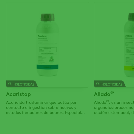
INSECTICIDAS
INSECTICIDAS
®
Acaristop
Aliado
®
Acaricida traslaminar que actúa por
Aliado
, es un insec
contacto e ingestión sobre huevos y
organofosforados no
estados inmaduros de ácaros. Especial
acción estomacal, d
actividad sobre las familias Tetranychidae
respiratoria.
y Eriophydae.