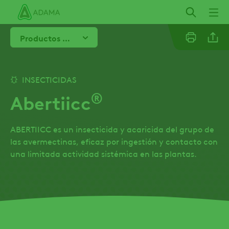
Pasar
al
contenido
Productos Destacados
principal
Linkedi
INSECTICIDAS
®
Abertiicc
Facebo
ABERTIICC es un insecticida y acaricida del grupo de
las avermectinas, eficaz por ingestión y contacto con
una limitada actividad sistémica en las plantas.