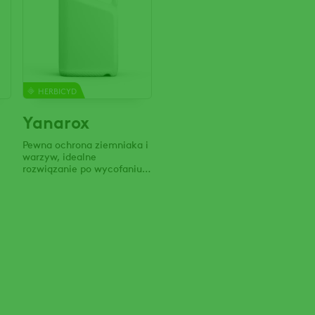
HERBICYD
Yanarox
Pewna ochrona ziemniaka i
warzyw, idealne
rozwiązanie po wycofaniu
metrybuzyny.