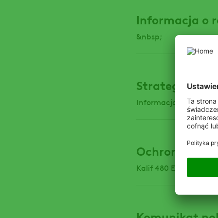
Informacja o r
&nbsp;
Strategia po
Informacja o realizow
Ochrona rzep
Kalif 480 EC, Metaza
Komunikat po