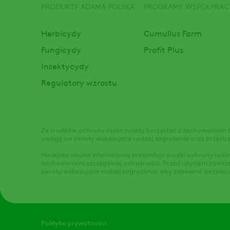
PRODUKTY ADAMA POLSKA
PROGRAMY WSPÓŁPRAC
Footer
Herbicydy
Cumullus Farm
Fungicydy
Profit Plus
Insektycydy
Regulatory wzrostu
Ze środków ochrony roślin należy korzystać z zachowaniem 
uwagę na zwroty wskazujące rodzaj zagrożenia oraz przestr
Niniejsza strona internetowa prezentuje środki ochrony rośl
zachowaniem szczególnej ostrożności. Przed użyciem zawsze 
zwroty wskazujące rodzaj zagrożenia, aby zapewnić bezpiec
Legal
Polityka prywatności