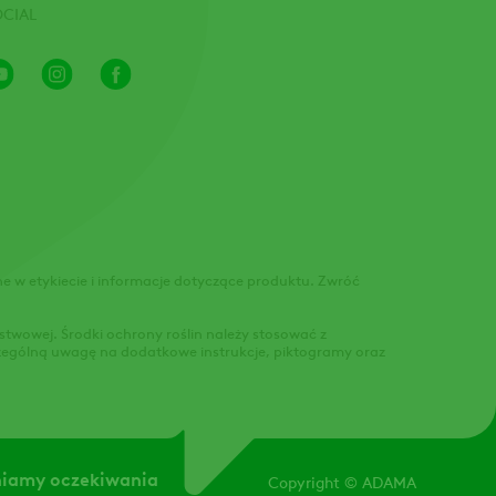
OCIAL
Youtube
Instagram
Facebook
Channel
 w etykiecie i informacje dotyczące produktu. Zwróć
stwowej. Środki ochrony roślin należy stosować z
zczególną uwagę na dodatkowe instrukcje, piktogramy oraz
niamy oczekiwania
Copyright
© ADAMA