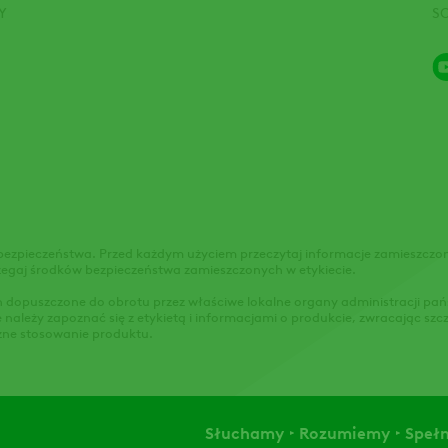
Y
S
bezpieczeństwa. Przed każdym użyciem przeczytaj informacje zamieszczone
zegaj środków bezpieczeństwa zamieszczonych w etykiecie.
in dopuszczone do obrotu przez właściwe lokalne organy administracji pań
należy zapoznać się z etykietą i informacjami o produkcie, zwracając s
zne stosowanie produktu.
Słuchamy
Rozumiemy
Speł