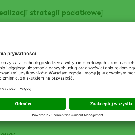
ealizacji strategii podatkowej
datkowa
anej strategii podatkowej za rok podatkowy zakończony 31 
aku ozimego już od momentu wysiewu
nex 500 SC
lowy