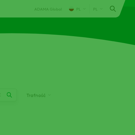
ADAMA Global
PL
PL
Trafność