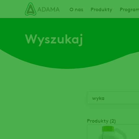
Przejdź
Main navigation
O nas
Produkty
Program
do
treści
Wyszukaj
Produkty (2)