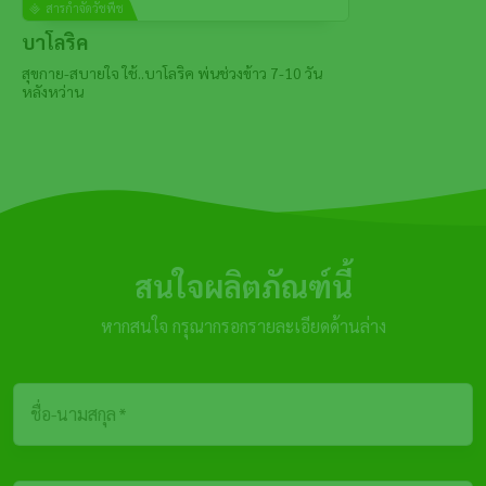
สารกำจัดวัชพืช
บาโลริค
สุขกาย-สบายใจ ใช้..บาโลริค พ่นช่วงข้าว 7-10 วัน
หลังหว่าน
สนใจผลิตภัณฑ์นี้
หากสนใจ กรุณากรอกรายละเอียดด้านล่าง
ชื่อ-นามสกุล