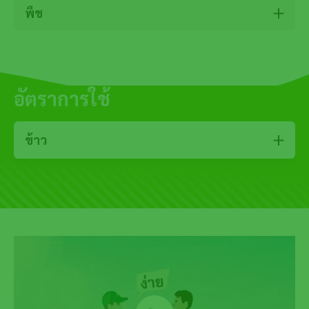
พืช
อัตราการใช้
ข้าว