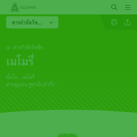
ข้าม
ไป
ยัง
สารกำจัดวัชพืชในข้าว
เนื้อหา
หลัก
สารกำจัดวัชพืช
Facebo
เมโมรี่
มั่นใจ... เมโมรี่
สารคุมเลน สูตรต้นตำรับ