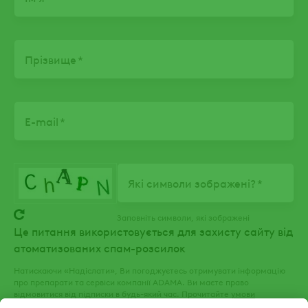
Прізвище
E-mail
Які символи зображені?
Заповніть символи, які зображені
Це питання використовується для захисту сайту від
атоматизованих спам-розсилок
Натискаючи «Надіслати», Ви погоджуєтесь отримувати інформацію
про препарати та сервіси компанії ADAMA. Ви маєте право
відмовитися від підписки в будь-який час. Прочитайте
умови
використання
та
політику конфіденційності
нашого веб-сайту.