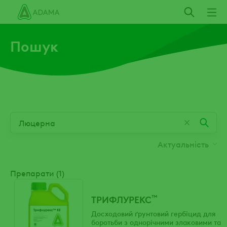
Пропустити
Пошук
Актуальність
Препарати (1)
™
ТРИФЛУРЕКС
Досходовий ґрунтовий гербіцид для
боротьби з однорічними злаковими та