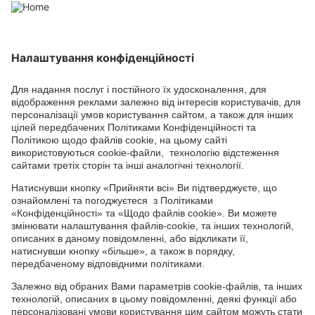
СОЦІАЛЬНІ СЕРВІСИ
Youtube
Facebook
TikTok
Channel
Головний офіс: 04050, м. Київ, вул. М. Пимоненка, 13, БЦ "Форум
Ділове Містечко", офіс 4А/41; тел.: +38 044 232 44 14; e-mail:
ukraine@adama.com
Використовуйте пестициди з обережністю. Завжди читайте
етикетку та інформацію про препарат перед використанням,
звертаючи особливу увагу на додаткові інструкції, піктограми
та повідомлення про небезпеку для безпечного використання
препарату. Інформація та рекомендації, які містяться у тарній
етикетці, ґрунтуються на наявному досвіді, а також на
результатах Державних реєстраційних випробувань. У випадку