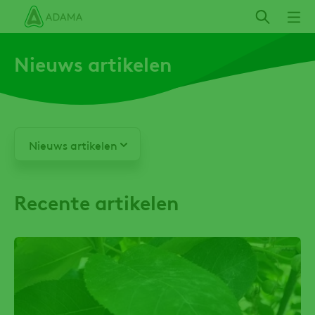
Overslaan
en
naar
Nieuws artikelen
de
inhoud
gaan
Nieuws artikelen
Laatste
artikelen
Recente artikelen
Kennis
artikelen