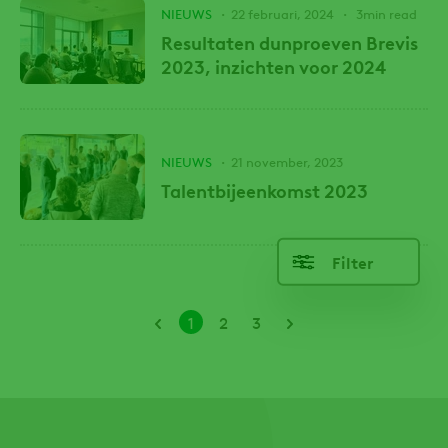
NIEUWS
22 februari, 2024
3min read
Resultaten dunproeven Brevis
2023, inzichten voor 2024
NIEUWS
21 november, 2023
Talentbijeenkomst 2023
Filter
Paginering
Huidige
Pagina
Pagina
1
2
3
pagina