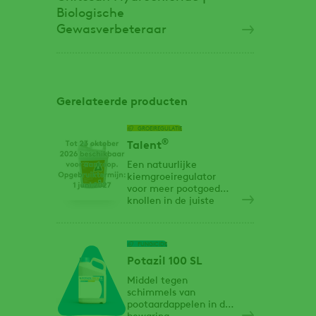
Biologische
Gewasverbeteraar
Gerelateerde producten
GROEIREGULATIE
®
Talent
Een natuurlijke
kiemgroeiregulator
voor meer pootgoed
knollen in de juiste
maat
FUNGICIDE
Potazil 100 SL
Middel tegen
schimmels van
pootaardappelen in de
bewaring