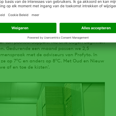
dt aangevuld met pootgoed van derden.
aal 230 milliliter Talent per ton over een heel
e bewaartoepassing voor Talent toe,
uter. Het streven is om voor Sinterklaas te
de cel. Op de eerste dag beginnen we met een
t per ton pootaardappels. Na drie dagen beginnen
gen. Gedurende een maand passen we 2,5
 samenspraak met de adviseurs van Profyto. In
o
o
 ze op 7
C en anders op 8
C. Met Oud en Nieuw
we af en toe de kisten’.