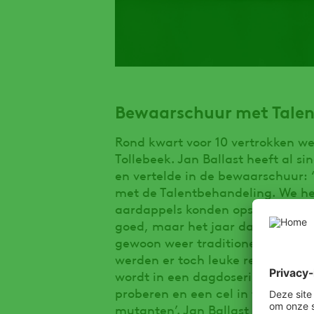
Bewaarschuur met Talen
Rond kwart voor 10 vertrokken we
Tollebeek. Jan Ballast heeft al s
en vertelde in de bewaarschuur: 
met de Talentbehandeling. We h
aardappels konden opslaan en di
goed, maar het jaar daarop liep 
gewoon weer traditioneel gaan b
werden er toch leuke resultaten
wordt in een dagdosering. In 201
proberen en een cel in te richte
mutanten’. Jan Ballast vertelt da