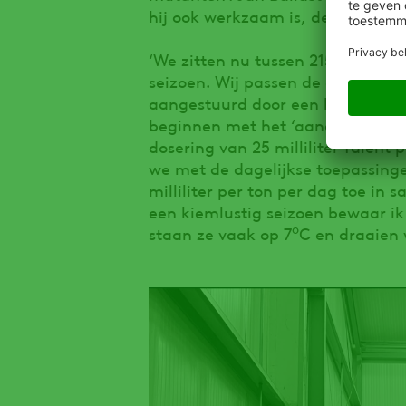
hij ook werkzaam is, de cel wor
‘We zitten nu tussen 215 en maxim
seizoen. Wij passen de dagelijks
aangestuurd door een bewaarcomp
beginnen met het ‘aandoen’ van 
dosering van 25 milliliter Talen
we met de dagelijkse toepassin
milliliter per ton per dag toe in
een kiemlustig seizoen bewaar ik
o
staan ze vaak op 7
C en draaien 