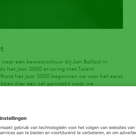
t
 naar een bewaarschuur bij Jan Ballast in
inds het jaar 2000 ervaring met Talent
‘Rond het jaar 2000 begonnen we voor het eerst
ebben hier een cel gemaakt waar we
e doseerden we één keer per week. Dat ging
ik toch tegen wat mutanten aan. Toen ben ik
ewaren met mechanische koeling. In 2014
 met Talent behaald wanneer het toegepast
6 werd het besluit genomen om het toch weer te
n, we hebben ook geen last meer gehad van
t via Profyto DSD, het bedrijf waar