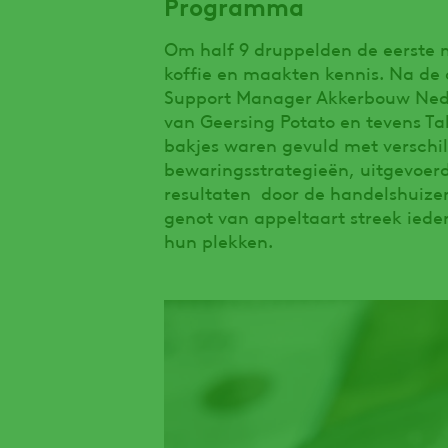
Programma
Om half 9 druppelden de eerste 
koffie en maakten kennis. Na de 
Support Manager Akkerbouw Nede
van Geersing Potato en tevens Tal
bakjes waren gevuld met verschi
bewaringsstrategieën, uitgevoer
resultaten door de handelshuize
genot van appeltaart streek iede
hun plekken.