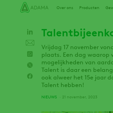
Overslaan
Main navigation
Over ons
Producten
Gew
en
naar
de
inhoud
Talentbijeenk
gaan
Vrijdag 17 november vond
plaats. Een dag waarop w
mogelijkheden van aarda
Talent is daar een belang
ook alweer het 15e jaar 
Talent hebben!
NIEUWS
21 november, 2023