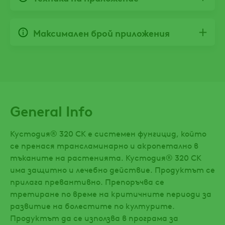
Максимален брой приложения
General Info
Кустодия® 320 СК е системен фунгицид, който
се пренася трансламинарно и акропетално в
тъканите на растенията. Кустодия® 320 СК
има защитно и лечебно действие. Продуктът се
прилага превантивно. Препоръчва се
третиране по време на критичните периоди за
развитие на болестите по културите.
Продуктът да се използва в програма за