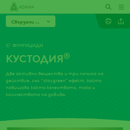
Премини
към
основното
Свързани продукти
съдържание
Email
ФУНГИЦИДИ
®
КУСТОДИЯ
Facebo
Две активни вещества и три начина на
действие, със “staygreen” ефект, който
повишава както качеството, така и
количеството на добива.