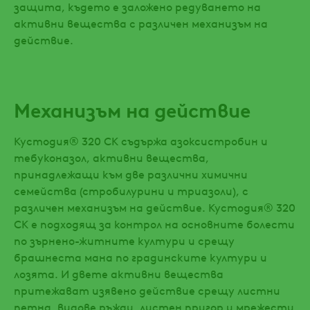
защита, където е заложено редуването на
активни вещества с различен механизъм на
действие.
Механизъм на действие
Кустодия® 320 СК съдържа азоксистробин и
тебуконазол, активни вещества,
принадлежащи към две различни химични
семейства (стробилурини и триазоли), с
различен механизъм на действие. Кустодия® 320
СК е подходящ за контрол на основните болести
по зърнено-житните култури и срещу
брашнеста мана по градинските култури и
лозята. И двете активни вещества
притежават изявено действие срещу листни
петна, видове ръжди, листен пригор и мрежести