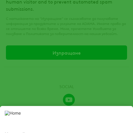
human visitor and to prevent automated spam
submissions.
С натискането на "Изпращане" се съгласявате да получавате
информация за продуктите и услугите на ADAMA. Имате право да
се отпишете по всяко време. Моля, прочетете Условията за
ползване и Политиката за поверителност на нашия уебсайт.
SOCIAL
Youtube
Channel
Този уебсайт представя продукти за растителна защита,
разрешени от съответните местни органи за растителна
защита. Използвайте продуктите за растителна защита