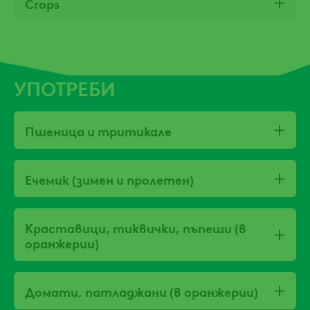
Crops
УПОТРЕБИ
Пшеница и тритикалe
Ечемик (зимен и пролетен)
Краставици, тиквички, пъпеши (в
оранжерии)
Домати, патладжани (в оранжерии)