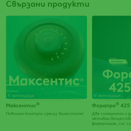
Свързани продукти
ФУНГИЦИДИ
ФУНГИЦИДИ
®
®
Максентис
Форапро
425
Повишен контрол срещу болестите!
Две синергични и 
активни вещества
формулация, със 
срещу брашнестат