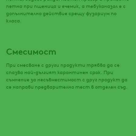
петна при пшеница и ечемик, а тебуконазол е с
допълнително действие срещу фузариум по
класа.
Смесимост
При смесване с други продукти трябва да се
спазва най-дългият карантинен срок. При
съмнение за несъвместимост с друг продукт да
се направи предварително тест в отделен съд.