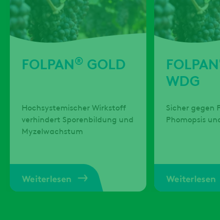
®
FOLPAN
GOLD
FOLPAN
WDG
Hochsystemischer Wirkstoff
Sicher gegen 
verhindert Sporenbildung und
Phomopsis und
Myzelwachstum
Weiterlesen
Weiterlesen