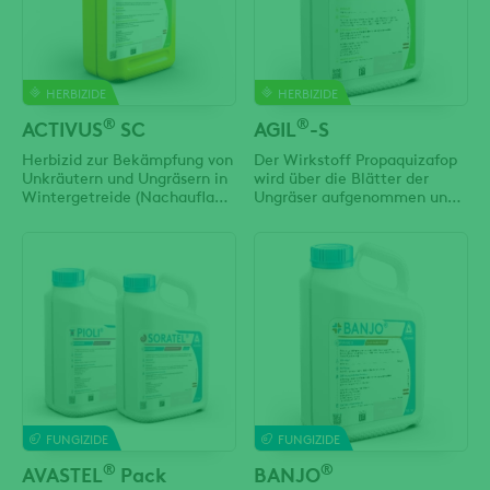
HERBIZIDE
HERBIZIDE
®
®
ACTIVUS
SC
AGIL
-S
Herbizid zur Bekämpfung von
Der Wirkstoff Propaquizafop
Unkräutern und Ungräsern in
wird über die Blätter der
Wintergetreide (Nachauflauf)
Ungräser aufgenommen und
und Mais (Vor-/Nachauflauf)
in der Pflanze im Saftstrom
(Phloem, Xylem) zu den
meristematischen Geweben
transportiert und verteilt. Der
Wirkstoff greift hemmend in
die Fettsäuresynthese der
Pflanzen ein. Sichtbar wird
die Wirkung durch Vergilbung
FUNGIZIDE
FUNGIZIDE
®
®
AVASTEL
Pack
BANJO