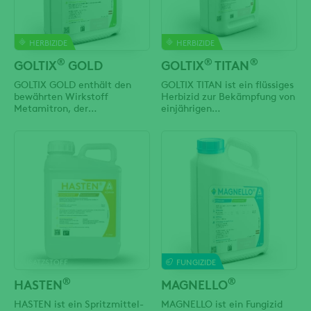
Dichlorphenoxyessigsäure)
greifen
HERBIZIDE
HERBIZIDE
®
®
®
GOLTIX
GOLD
GOLTIX
TITAN
GOLTIX GOLD enthält den
GOLTIX TITAN ist ein flüssiges
bewährten Wirkstoff
Herbizid zur Bekämpfung von
Metamitron, der
einjährigen
feinstvermahlen in einer neu
zweikeimblättrigen
entwickelten und
Unkräutern sowie Kletten-
patentierten Rezeptur
Labkraut und Acker-
vorliegt. Der Wirkstoff
Hundspetersilie in Zucker-
Metamitron wirkt sowohl
und Futterrüben. GOLTIX
über die Wurzel als auch über
TITAN enthält zwei
das Blatt. Bei Einsatz im
Wirkstoffe. Zum einen den
Vorauflaufverfahren wird die
bewährten Wirkstoff
Wirkung vorwiegend über die
Metamitron, mit den
Wurzeln
bekannten Wirkungsstärken,
ZUSATZSTOFF
FUNGIZIDE
®
®
HASTEN
MAGNELLO
HASTEN ist ein Spritzmittel-
MAGNELLO ist ein Fungizid