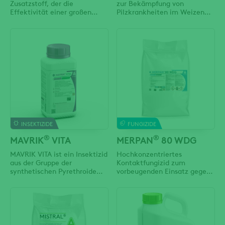
Zusatzstoff, der die
zur Bekämpfung von
Effektivität einer großen
Pilzkrankheiten im Weizen
Auswahl an
und im Raps. Es bietet Schutz
Pflanzenschutzmitteln
vor Fusarium-Arten, Braunrost
verbessert. Dazu gehören -
und Septoria-Arten im
selektive und nichtselektive
Weizen sowie vor Wurzelhals-
Herbizide - Fungizide -
und Stängelfäule im Raps. Es
Insektizide Die
enthält zwei fungizide
nichtionischen Tenside
Wirkstoffe: Difenoconazol
verbessern den Kontakt der
und Tebuconazol. Beide
Spritztropfen auf der
Wirkstoffe
Oberfläche
INSEKTIZIDE
FUNGIZIDE
®
®
MAVRIK
VITA
MERPAN
80 WDG
MAVRIK VITA ist ein Insektizid
Hochkonzentriertes
aus der Gruppe der
Kontaktfungizid zum
synthetischen Pyrethroide
vorbeugenden Einsatz gegen
mit sicherer Kontakt- und
Schorf und gegen pilzliche
Fraßwirkung. Damit wird ein
Lagerfäulen in Kernobst sowie
sicherer Einsatz gegen
gegen Sprühfleckenkrankheit
saugende (z.B. Blattläuse,
an Süß- und Sauerkirschen.
Blattläuse als Virusvektoren,
Gleichzeitig mit der
Kohlschotenmücke und
Schorfbekämpfung im