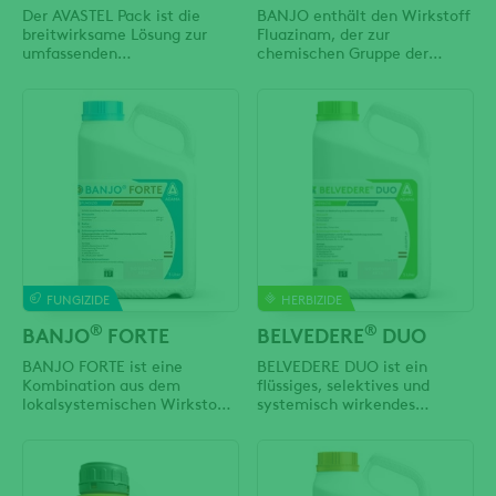
Der AVASTEL Pack ist die
BANJO enthält den Wirkstoff
breitwirksame Lösung zur
Fluazinam, der zur
umfassenden
chemischen Gruppe der
Krankheitsbekämpfung im
Phenylpyridylamine gehört.
Getreide.
Der Wirkungsmechanismus
von Fluazinam unterscheidet
sich von dem anderer
Fungizide und beruht auf
einer Unterbrechung der
oxydativen Phosphorylierung.
Dadurch wird die
Atmungsaktivität der
pilzlichen
FUNGIZIDE
HERBIZIDE
®
®
BANJO
FORTE
BELVEDERE
DUO
BANJO FORTE ist eine
BELVEDERE DUO ist ein
Kombination aus dem
flüssiges, selektives und
lokalsystemischen Wirkstoff
systemisch wirkendes
Dimethomorph und dem
Herbizid zur Bekämpfung
protektiven Wirkstoff
einjähriger
Fluazinam. Dimethomorph ist
zweikeimblättriger Unkräuter
wirksam gegen alle
in Zucker- und Futterrüben im
Entwicklungsstadien des
Nachauflauf. Die beiden