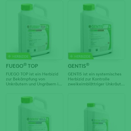
zur Bekämpfung von
wird über die Wurzeln und
Falschem Mehltaupilzen an
über das Blatt aufgenommen.
Weinreben. Der systemische
Die Unkräuter werden
Wirkstoff Metalaxyl-M dringt
besonders gut im Keimblatt-
schnell über Blätter und
bzw. im ersten Laubblatt-
Triebe in das Pflanzengewebe
Stadium erfasst. Ein guter
ein, wird mit dem Saftstrom
Bekämpfungserfolg wird dann
in der Pflanze verteilt
erzielt
HERBIZIDE
HERBIZIDE
®
®
FUEGO
TOP
GENTIS
FUEGO TOP ist ein Herbizid
GENTIS ist ein systemisches
zur Bekämpfung von
Herbizid zur Kontrolle
Unkräutern und Ungräsern im
zweikeimblättriger Unkräuter
Winterraps. Die Wirkstoffe
in Getreide im Frühjahr. Das
werden über die Wurzeln und
Herbizid wird im Nachauflauf
über das Blatt aufgenommen.
angewendet und vorwiegend
Die Unkräuter werden
über die Blätter
besonders gut im Keimblatt-
aufgenommen. Die
bzw. im ersten Laubblatt-
enthaltenen Wirkstoffe
Stadium erfasst. Ein guter
Fluroxypyr und
Bekämpfungserfolg wird dann
Dichlorphenoxyessigsäure
erzielt, wenn
(2,4-