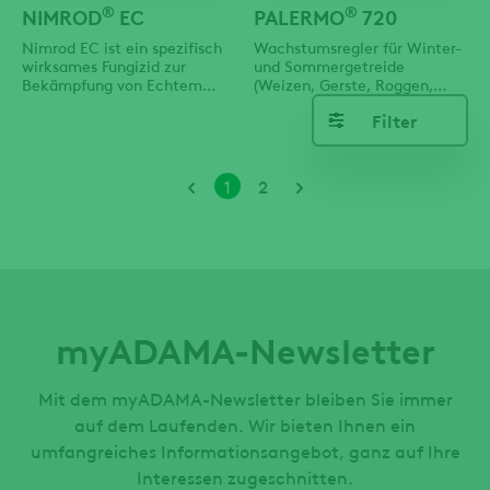
®
®
NIMROD
EC
PALERMO
720
Nimrod EC ist ein spezifisch
Wachstumsregler für Winter-
wirksames Fungizid zur
und Sommergetreide
Bekämpfung von Echtem
(Weizen, Gerste, Roggen,
Mehltau (Podosphaera
Hafer, Triticale).
Filter
leucotricha) im Apfelanbau
sowie zur Bekämpfung von
Amerikanischer
Stachelbeermehltau
Seitennummerieru
Aktuelle
Seite
1
2
(Podosphaera mors-uvae) an
Seite
Stachelbeeren, Roten,
Weißen und Schwarzen
Johannisbeeren im Freiland
und zur Bekämpfung
myADAMA-Newsletter
Mit dem myADAMA-Newsletter bleiben Sie immer
auf dem Laufenden. Wir bieten Ihnen ein
umfangreiches Informationsangebot, ganz auf Ihre
Interessen zugeschnitten.