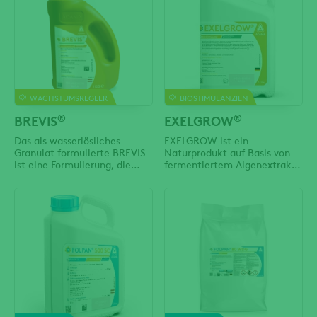
Pilzes, in denen aktives
Wirkstoffe Phenmedipham
Zellwachstum stattfindet.
und Ethofumesat liegen in
Mit seiner speziellen Wirkung
der Formulierung von
ermöglicht Dimethomorph
BELVEDERE DUO
einen
mikrovermahlen vor. Dies
WACHSTUMSREGLER
BIOSTIMULANZIEN
®
®
BREVIS
EXELGROW
Das als wasserlösliches
EXELGROW ist ein
Granulat formulierte BREVIS
Naturprodukt auf Basis von
ist eine Formulierung, die
fermentiertem Algenextrakt
speziell für die
(Ascophyllum nodosum). Das
Fruchtausdünnung entwickelt
Produkt fördert das
wurde. Der Wirkstoff
Wachstum, die Entwicklung
Metamitron wird über das
und die Abwehrkräfte von
Blatt in die Pflanze
Kulturpflanzen.
aufgenommen zur
Fruchtregulierung an
Kernobst.