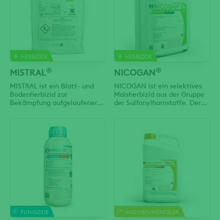
Thripse) und beißende
Kernobst werden auch
Insekten (z.B. Rapsglanzkäfer,
Erreger von Kelch- und
verschiedene
Fruchtfäulen wie Nectria (
HERBIZIDE
HERBIZIDE
®
®
MISTRAL
NICOGAN
MISTRAL ist ein Blatt- und
NICOGAN ist ein selektives
Bodenherbizid zur
Maisherbizid aus der Gruppe
Bekämpfung aufgelaufener
der Sulfonylharnstoffe. Der
sowie noch nicht
Wirkstoff Nicosulfuron wird
aufgelaufener
rasch von den Blättern und zu
Samenunkräuter und -
einem geringen Teil von den
ungräser in Kartoffeln. Durch
Wurzeln der Ungräser und
den Einsatz von MISTRAL ist
Unkräuter aufgenommen und
es bis in den Sommer hinein
im Saftstrom verteilt, worauf
möglich den Bestand
diese ihr Wachstum sofort
unkrautfrei zu halten. Dies ist
einstelllen. Die besten
jedoch nur dann
gewährleistet, wenn der
FUNGIZIDE
WACHSTUMSREGLER