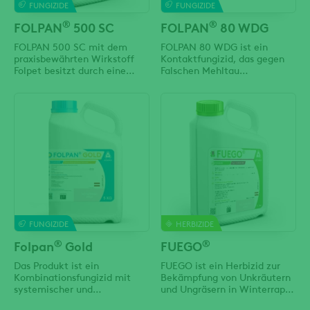
FUNGIZIDE
FUNGIZIDE
®
®
FOLPAN
500 SC
FOLPAN
80 WDG
FOLPAN 500 SC mit dem
FOLPAN 80 WDG ist ein
praxisbewährten Wirkstoff
Kontaktfungizid, das gegen
Folpet besitzt durch eine
Falschen Mehltau
spezielle Formulierung eine
(Plasmopara viticola), Roten
sehr hohe Schwebefähigkeit
Brenner (Pseudopezicula
in der Spritzflüssigkeit,
tracheiphila) und
Haftfähigkeit,
Schwarzfleckenkrankheit
Regenbeständigkeit und
(Phomopsis viticola) an
Dauerwirkung. FOLPAN 500
Weinreben wirkt. Der
SC schont Raubmilben und
Wirkstoff Folpet gehört zur
andere Nützlinge.
chemischen Gruppe der beta-
Phthalimide. Es bildet einen
FUNGIZIDE
HERBIZIDE
®
®
Folpan
Gold
FUEGO
Das Produkt ist ein
FUEGO ist ein Herbizid zur
Kombinationsfungizid mit
Bekämpfung von Unkräutern
systemischer und
und Ungräsern in Winterraps.
oberflächenaktiver Wirkung
Der Wirkstoff Metazachlor