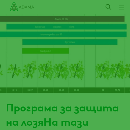
Премини
към
основното
съдържание
Програма за защита
на лозяНа тази