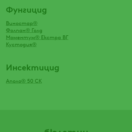
Фунгицид
Виностар®
Фолпан® Голд
Моментум® Екстра ВГ
Кустодия®
Инсектицид
Аполо® 50 СК
бюлетин