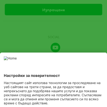
SOCIAL
Youtube
Channel
Този уебсайт представя продукти за растителна защита,
разрешени от съответните местни органи за растителна
защита. Използвайте продуктите за растителна защита
с повишено внимание. Винаги четете етикета и
информацията за продукта преди употреба, като
обръщате специално внимание на допълнителните
инструкции, пиктограми и предупреждения за опасност, за
да осигурите безопасна употреба на продукта.