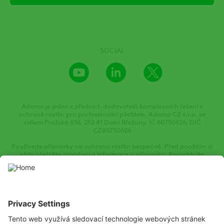
SOCIAL
Youtube
LinkedIn
X
Channel
Adama je jeden z předních dodavatelů komplexních řešení v
ochraně rostlin pro profesionální pěstitele. Adama CZ s.r.o. se
sídlem Pražská 636, 252 41 Dolní Břežany, IČ 60750626, DIČ
CZ60750626
Používejte přípravky na ochranu rostlin bezpečně. Před použitím si
vždy přečtěte označení a informace o přípravku. Respektujte
varovné věty a symboly.
Tyto webové stránky obsahují informace o přípravcích na ochranu
rostlin povolených příslušným místním specializovaným orgánem
státní správy. Přípravky na ochranu rostlin používejte opatrně.
Před použitím si vždy přečtěte etiketu a informace o přípravku a
věnujte zvláštní pozornost dalším pokynům, piktogramům a
výstražným větám o nebezpečnosti, abyste zajistili bezpečné