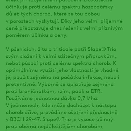
účinkuje proti celému spektru hospodářsky
důležitých chorob, které se tou dobou
.
v porostech vyskytují
Díky jeho velmi příjemné
ceně představuje dnes řešení s velmi příznivým
poměrem účinku a ceny.
V pšenicích, žitu a triticale patří Slape® Trio
svým složení k velmi užitečným přípravkům,
neboť působí proti celému spektru chorob. K
optimálnímu využití jeho vlastností je vhodné
jej použít zejména na počátku infekce, nebo i
preventivně. Výborně se uplatňuje zejména
proti braničnatkám, rzím, padlí a DTR.
Používáme jednotnou dávku 0,7 l/ha.
V ječmenech, kde může docházet k nástupu
chorob dříve, provádíme ošetření přednostně
v BBCH 29-47. Slape® Trio je vysoce účinný
proti oběma nejdůležitějším chorobám