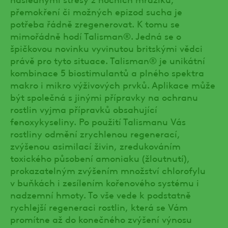
přemokření či možných epizod sucha je
potřeba řádně zregenerovat. K tomu se
mimořádně hodí Talisman®. Jedná se o
špičkovou novinku vyvinutou britskými vědci
právě pro tyto situace. Talisman® je unikátní
kombinace 5 biostimulantů a plného spektra
makro i mikro výživových prvků. Aplikace může
být společná s jinými přípravky na ochranu
rostlin vyjma přípravků obsahující
fenoxykyseliny. Po použití Talismanu Vás
rostliny odmění zrychlenou regenerací,
zvýšenou asimilací živin, zredukováním
toxického působení amoniaku (žloutnutí),
prokazatelným zvýšením množství chlorofylu
v buňkách i zesílením kořenového systému i
nadzemní hmoty. To vše vede k podstatně
rychlejší regeneraci rostlin, která se Vám
promítne až do konečného zvýšení výnosu