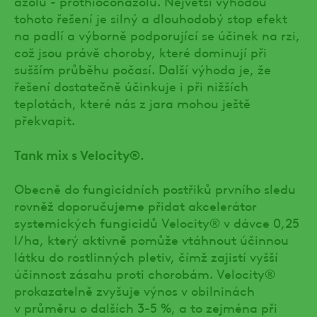
azolu - prothioconazolu. Největší výhodou
tohoto řešení je silný a dlouhodobý stop efekt
na padlí a výborně podporující se účinek na rzi,
což jsou právě choroby, které dominují při
sušším průběhu počasí. Další výhoda je, že
řešení dostatečně účinkuje i při nižších
teplotách, které nás z jara mohou ještě
překvapit.
Tank mix s Velocity®.
Obecně do fungicidních postřiků prvního sledu
rovněž doporučujeme přidat akcelerátor
systemických fungicidů Velocity® v dávce 0,25
l/ha, který aktivně pomůže vtáhnout účinnou
látku do rostlinných pletiv, čímž zajistí vyšší
účinnost zásahu proti chorobám. Velocity®
prokazatelně zvyšuje výnos v obilninách
v průměru o dalších 3-5 %, a to zejména při