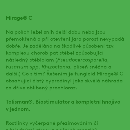
Mirage® C
Na polích ležel sníh delší dobu nebo jsou
přemokřená a při otevření jara porost nevypadá
dobře. Je zaděláno na škodlivé působení tzv.
komplexu chorob pat stébel způsobující
následný stéblolam (
Pseudocercosporella,
Fusarium spp, Rhizoctonia
, plíseň sněžná a
další.) Co s tím? Řešením je fungicid Mirage® C
obsahující čistý cyprodinyl jako skvělá náhrada
za dříve oblíbený prochloraz.
Talisman®. Biostimulátor a kompletní hnojivo
v jednom.
Rostlinky vyčerpané přezimováním či
následnými stresy z nočních mrazíků,