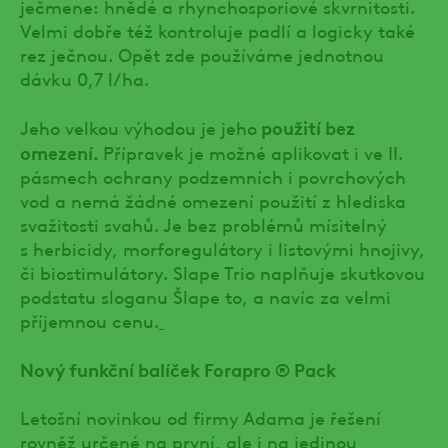
ječmene: hnědé a rhynchosporiové skvrnitosti.
Velmi dobře též kontroluje padlí a logicky také
rez ječnou. Opět zde používáme jednotnou
dávku 0,7 l/ha.
použití bez
Jeho velkou výhodou je jeho
omezení.
Přípravek je možné aplikovat i ve II.
pásmech ochrany podzemních i povrchových
vod a nemá žádné omezení použití z hlediska
svažitosti svahů. Je bez problémů mísitelný
s herbicidy, morforegulátory i listovými hnojivy,
či biostimulátory. Slape Trio naplňuje skutkovou
podstatu sloganu Šlape to, a navíc za velmi
příjemnou cenu.
Nový funkční balíček Forapro ® Pack
Letošní novinkou od firmy Adama je řešení
rovněž určené na první, ale i na jedinou