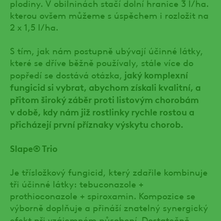
plodiny. V obilninách stačí dolní hranice 3 l/ha.
kterou ovšem můžeme s úspěchem i rozložit na
2 x 1,5 l/ha.
S tím, jak nám postupně ubývají účinné látky,
které se dříve běžně používaly, stále více do
jaký komplexní
popředí se dostává otázka,
fungicid si vybrat, abychom získali kvalitní, a
přitom široký záběr proti listovým chorobám
v době, kdy nám již rostlinky rychle rostou a
přicházejí první příznaky výskytu chorob.
Slape® Trio
Je třísložkový fungicid, který zdařile kombinuje
tři účinné látky: tebuconazole +
prothioconazole + spiroxamin. Kompozice se
výborně doplňuje a přináší znatelný synergický
efekt při vzájemném působení.
Dostatečně