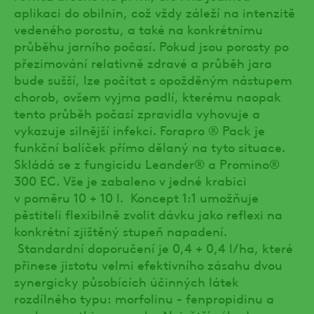
aplikaci do obilnin, což vždy záleží na intenzitě
vedeného porostu, a také na konkrétnímu
průběhu jarního počasí. Pokud jsou porosty po
přezimování relativně zdravé a průběh jara
bude sušší, lze počítat s opožděným nástupem
chorob, ovšem vyjma padlí, kterému naopak
tento průběh počasí zpravidla vyhovuje a
vykazuje silnější infekci. Forapro ® Pack je
funkční balíček přímo dělaný na tyto situace.
Skládá se z fungicidu Leander® a Promino®
300 EC. Vše je zabaleno v jedné krabici
v poměru 10 + 10 l. Koncept 1:1 umožňuje
pěstiteli flexibilně zvolit dávku jako reflexi na
konkrétní zjištěný stupeň napadení.
Standardní doporučení je 0,4 + 0,4 l/ha, které
přinese jistotu velmi efektivního zásahu dvou
synergicky působících účinných látek
rozdílného typu: morfolinu - fenpropidinu a