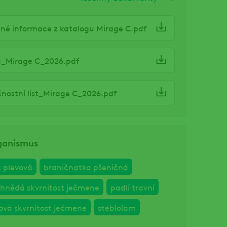
né informace z katalogu Mirage C.pdf
a_Mirage C_2026.pdf
nostní list_Mirage C_2026.pdf
rganismus
 plevová
braničnatka pšeničná
hnědá skvrnitost ječmene
padlí travní
ová skvrnitost ječmene
stéblolam