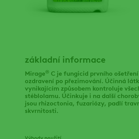
základní informace
®
Mirage
C je fungicid prvního ošetřen
ozdravení po přezimování. Účinná látk
vynikajícím způsobem kontroluje vše
stéblolamu. Účinkuje i na další chorob
jsou rhizoctonia, fuzariózy, padlí travn
skvrnitosti.
Výhody použití