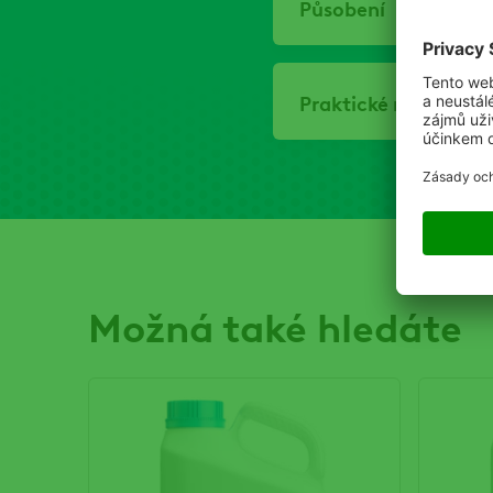
Působení
Praktické možnosti 
Možná také hledáte