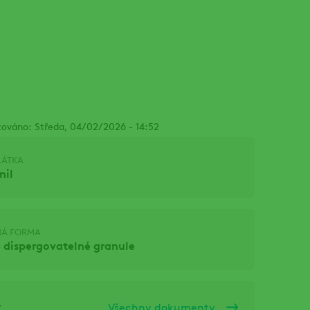
zováno: Středa, 04/02/2026 - 14:52
LÁTKA
nil
NÁ FORMA
 dispergovatelné granule
y
Všechny dokumenty