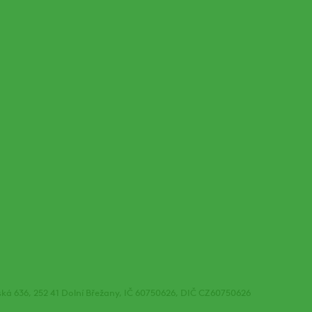
žská 636, 252 41 Dolní Břežany, IČ 60750626, DIČ CZ60750626