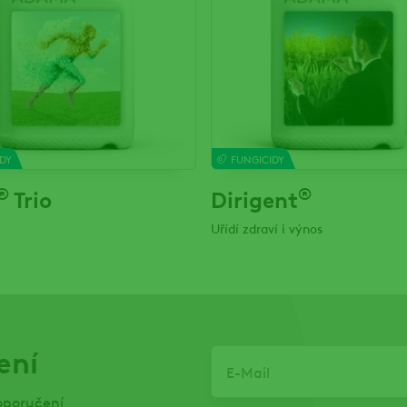
DY
FUNGICIDY
®
®
Trio
Dirigent
Uřídí zdraví i výnos
ení
Email
oporučení