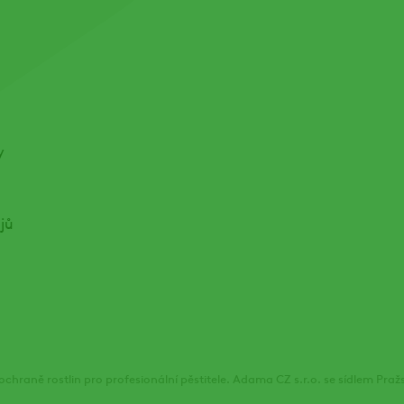
y
jů
chraně rostlin pro profesionální pěstitele. Adama CZ s.r.o. se sídlem Pra