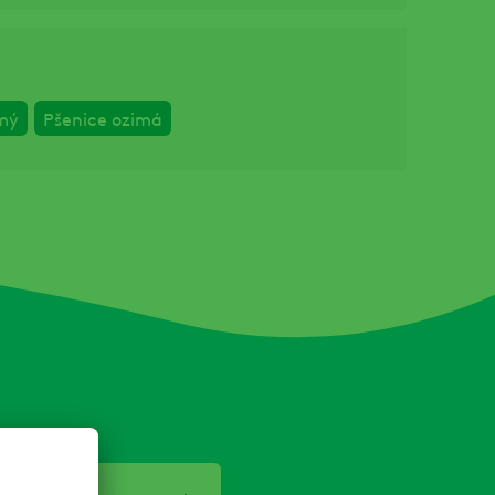
mý
Pšenice ozimá