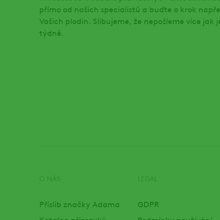
přímo od našich specialistů a buďte o krok např
Vašich plodin. Slibujeme, že nepošleme více jak 
týdně.
O NÁS
LEGAL
Footer
Příslib značky Adama
GDPR
Katalog přípravků
Podmínky používání