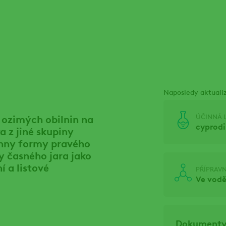
Naposledy aktuali
ÚČINNÁ 
í ozimých obilnin na
cyprodi
a z jiné skupiny
chny formy pravého
y časného jara jako
í a listové
PŘÍPRAV
Ve vodě
Dokument