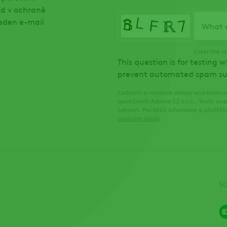
ed v ochraně
jeden e-mail
What c
Enter the c
This question is for testing 
prevent automated spam su
Zadáním e-mailové adresy souhlasím se
společnosti Adama CZ s.r.o.. Tento sou
odvolat. Pro bližší informace si přečt
osobních údajů
.
S