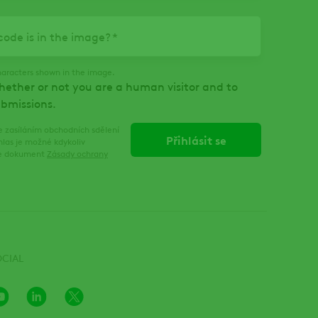
ode is in the image?
haracters shown in the image.
whether or not you are a human visitor and to
bmissions.
 zasíláním obchodních sdělení
hlas je možné kdykoliv
ěte dokument
Zásady ochrany
OCIAL
Youtube
LinkedIn
X
Channel