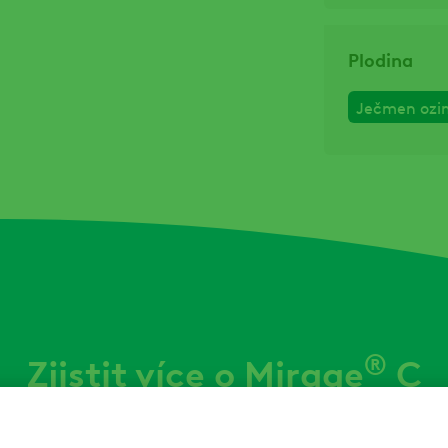
Plodina
Ječmen ozi
®
Zjistit více o Mirage
C