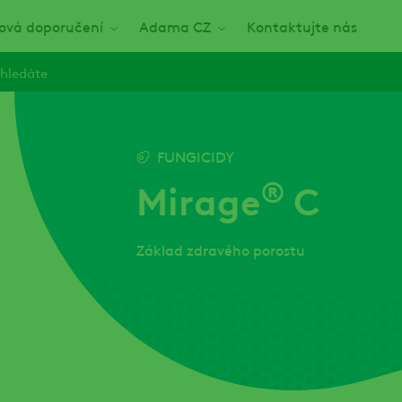
nová doporučení
Adama CZ
Kontaktujte nás
hledáte
FUNGICIDY
®
Mirage
C
Základ zdravého porostu