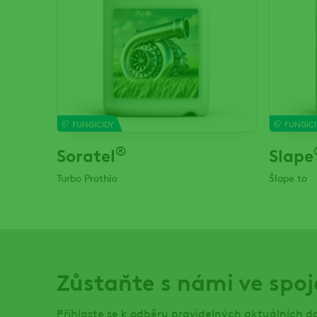
FUNGICIDY
FUNGICI
®
Soratel
Slape
Turbo Prothio
Šlape to
Zůstaňte s námi ve spoj
Přihlaste se k odběru pravidelných aktuálních d