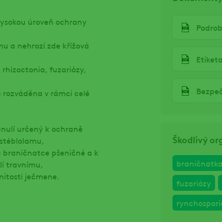
vysokou úroveň ochrany
Podrob
u a nehrozí zde křížová
Etiket
 rhizoctonia, fuzariózy,
Bezpeč
e rozváděna v rámci celé
anulí určený k ochraně
Škodlivý o
 stéblolamu,
a braničnatce pšeničné a k
braničnatka
í travnímu,
nitosti ječmene.
fuzariózy
rynchospori