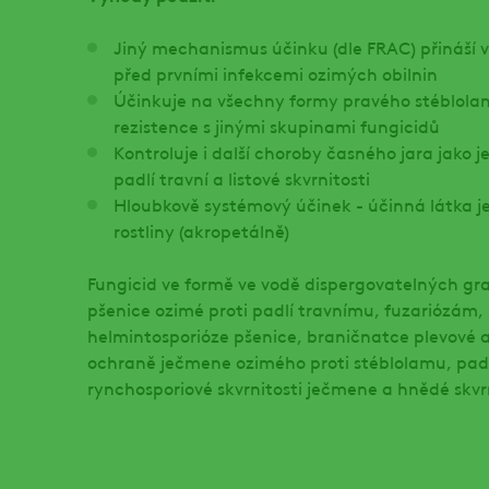
Jiný mechanismus účinku (dle FRAC) přináší 
před prvními infekcemi ozimých obilnin
Účinkuje na všechny formy pravého stéblolam
rezistence s jinými skupinami fungicidů
Kontroluje i další choroby časného jara jako je
padlí travní a listové skvrnitosti
Hloubkově systémový účinek - účinná látka j
rostliny (akropetálně)
Fungicid ve formě ve vodě dispergovatelných gr
pšenice ozimé proti padlí travnímu, fuzariózám,
helmintosporióze pšenice, braničnatce plevové 
ochraně ječmene ozimého proti stéblolamu, padl
rynchosporiové skvrnitosti ječmene a hnědé skvr