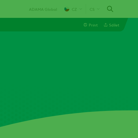
ADAMA Global
CZ
CS
Print
Sdílet
Linkedin
Email
Twitter