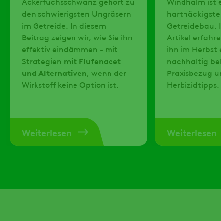
Ackerfuchsschwanz gehört zu
Windhalm ist e
den schwierigsten Ungräsern
hartnäckigste
im Getreide. In diesem
Getreidebau. 
Beitrag zeigen wir, wie Sie ihn
Artikel erfahre
effektiv eindämmen - mit
ihn im Herbst 
Strategien
mit Flufenacet
nachhaltig be
und Alternativen
, wenn der
Praxisbezug u
Wirkstoff keine Option ist.
Herbizidtipps.
Weiterlesen
Weiterlesen