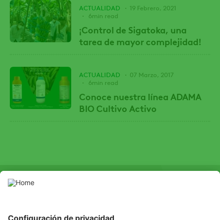
ACTUALIDAD
19 Febrero, 2021
6min read
¡Control de Sigatoka, una
tarea de mayor complejidad!
ACTUALIDAD
07 Marzo, 2017
6min read
Conoce nuestra línea ADAMA
BIO Cultivo Activo
SOCIAL
LinkedIn
Facebook