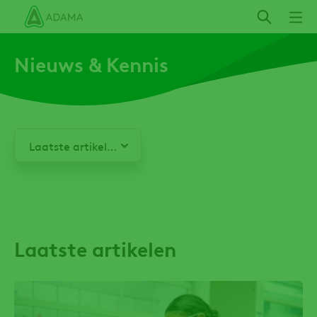
Overslaan
en
naar
Nieuws & Kennis
de
inhoud
gaan
Laatste artikelen
Nieuws
artikelen
Kennis
artikelen
Laatste artikelen