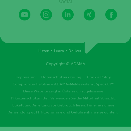
SOCIAL
Youtube
Instagram
LinkedIn
Xing
Faceb
Channel
Listen
Learn
Deliver
Copyright
© ADAMA
Legal
Impressum
Datenschutzerklärung
Cookie Policy
Compliance-Helpline – ADAMA-Meldesystem „SpeakUP“
Diese Website zeigt in Österreich zugelassene
Pflanzenschutzmittel. Verwenden Sie die Mittel mit Vorsicht.
Etikett und Anleitung vor Gebrauch lesen. Für eine sichere
Anwendung auf Piktogramme und Gefahrenhinweise achten.
Get