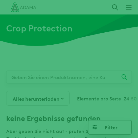
Direkt
zum
Inhalt
Crop Protection
Elemente pro Seite
24
50
Alles herunterladen
keine Ergebnisse gefunden.
Filter
Aber geben Sie nicht auf - prüfen Sie die