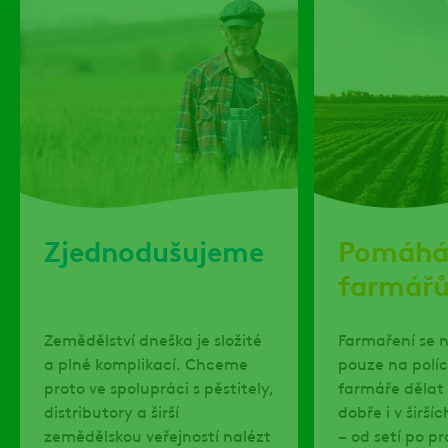
Zjednodušujeme
Pomáh
farmářů
Zemědělství dneška je složité
Farmaření se 
a plné komplikací. Chceme
pouze na polí
proto ve spolupráci s pěstitely,
farmáře dělat 
distributory a širší
dobře i v širší
zemědělskou veřejností nalézt
– od setí po pr