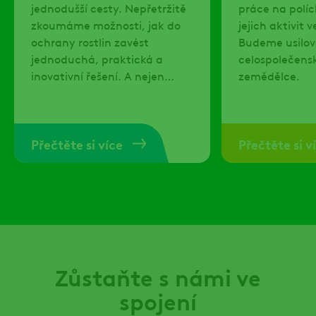
jednodušší cesty. Nepřetržitě
práce na polí
zkoumáme možnosti, jak do
jejich aktivit 
ochrany rostlin zavést
Budeme usilova
jednoduchá, praktická a
celospolečens
inovativní řešení. A nejen
zemědělce.
tam.
Přečtěte si více
Přečtěte si v
Zůstaňte s námi ve
spojení