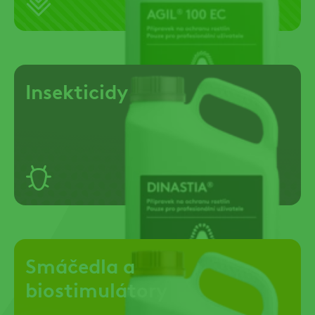
Insekticidy
Smáčedla a
biostimulátory