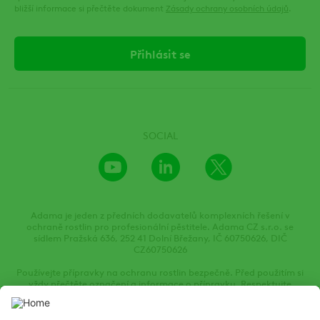
bližší informace si přečtěte dokument
Zásady ochrany osobních údajů
.
SOCIAL
Youtube
LinkedIn
X
Channel
Adama je jeden z předních dodavatelů komplexních řešení v
ochraně rostlin pro profesionální pěstitele. Adama CZ s.r.o. se
sídlem Pražská 636, 252 41 Dolní Břežany, IČ 60750626, DIČ
CZ60750626
Používejte přípravky na ochranu rostlin bezpečně. Před použitím si
vždy přečtěte označení a informace o přípravku. Respektujte
varovné věty a symboly.
Tyto webové stránky obsahují informace o přípravcích na ochranu