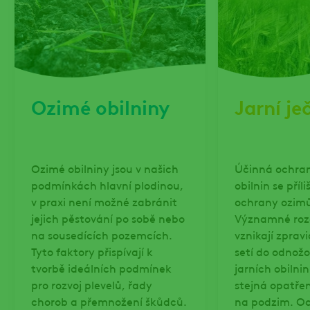
Ozimé obilniny
Jarní j
Ozimé obilniny jsou v našich
Účinná ochran
podmínkách hlavní plodinou,
obilnin se příli
v praxi není možné zabránit
ochrany ozimů
jejich pěstování po sobě nebo
Významné roz
na sousedících pozemcích.
vznikají zprav
Tyto faktory přispívají k
setí do odnožo
tvorbě ideálních podmínek
jarních obilni
pro rozvoj plevelů, řady
stejná opatřen
chorob a přemnožení škůdců.
na podzim. O