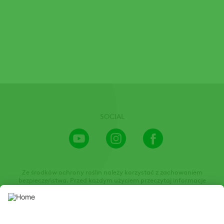
SOCIAL
Youtube
Instagram
Facebook
Channel
Ze środków ochrony roślin należy korzystać z zachowaniem
bezpieczeństwa. Przed każdym użyciem przeczytaj informacje
zamieszczone w etykiecie i informacje dotyczące produktu. Zwróć
uwagę na zwroty wskazujące rodzaj zagrożenia oraz przestrzegaj
środków bezpieczeństwa zamieszczonych w etykiecie.
Niniejsza strona internetowa prezentuje środki ochrony roślin