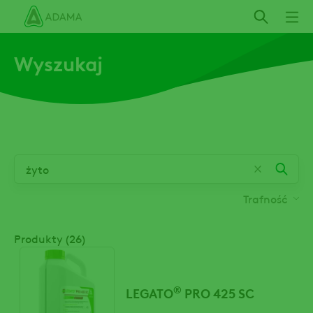
Przejdź
do
treści
Wyszukaj
Trafność
Produkty (26)
®
LEGATO
PRO 425 SC