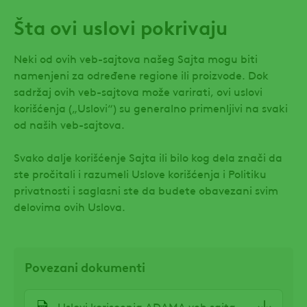
Šta ovi uslovi pokrivaju
Neki od ovih veb-sajtova našeg Sajta mogu biti
namenjeni za određene regione ili proizvode. Dok
sadržaj ovih veb-sajtova može varirati, ovi uslovi
korišćenja („Uslovi“) su generalno primenljivi na svaki
od naših veb-sajtova.
Svako dalje korišćenje Sajta ili bilo kog dela znači da
ste pročitali i razumeli Uslove korišćenja i Politiku
privatnosti i saglasni ste da budete obavezani svim
delovima ovih Uslova.
Povezani dokumenti
File
Uslovi koriscenja ADAMA veb sajta.pdf